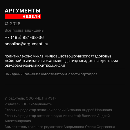
АРГУМЕНТЫ
НЕДЕЛИ
© 2026
Все права защищены
+7 (495) 981-68-36
anonline@argumenti.ru
ПОЛИТИКА
ЭКОНОМИКА
В МИРЕ
ОБЩЕСТВО
ШОУБИЗ
СПОРТ
ЗДОРОВЬЕ
ЛАЙФСТАЙЛ
ТУРИЗМ
КУЛЬТУРА
ПРАВОВЕД
ГОРОД М
САД-ОГОРОД
ИСТОРИЯ
ОБРАЗОВАНИЕ
АРМИЯ
ХАЙТЕК
СКАНДАЛ
Об издании
Главная
Все новости
Авторы
Новости партнеров
Учредитель: ООО «ИЦТ и ИЭТ»
Издатель: ООО «Медианет»
Главный редактор печатной версии: Угланов Андрей Иванович
Главный редактор сетевого издания (сайта): Вавилов Андрей
Александрович
Заместитель главного редактора: Аверьянова Олеся Сергеевна