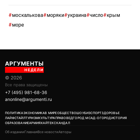
#
москалькова
#
моряки
#
украина
#
число
#
крым
#
море
АРГУМЕНТЫ
НЕДЕЛИ
© 2026
Все права защищены
+7 (495) 981-68-36
anonline@argumenti.ru
ПОЛИТИКА
ЭКОНОМИКА
В МИРЕ
ОБЩЕСТВО
ШОУБИЗ
СПОРТ
ЗДОРОВЬЕ
ЛАЙФСТАЙЛ
ТУРИЗМ
КУЛЬТУРА
ПРАВОВЕД
ГОРОД М
САД-ОГОРОД
ИСТОРИЯ
ОБРАЗОВАНИЕ
АРМИЯ
ХАЙТЕК
СКАНДАЛ
Об издании
Главная
Все новости
Авторы