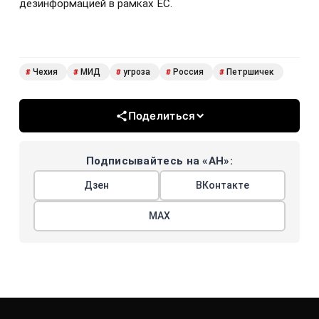
дезинформацией в рамках ЕС.
Чехия
МИД
угроза
Россия
Петршичек
#
#
#
#
#
Поделиться
Подписывайтесь на «АН»:
Дзен
ВКонтакте
МАХ