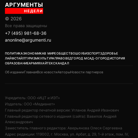
АРГУМЕНТЫ
НЕДЕЛИ
© 2026
Все права защищены
+7 (495) 981-68-36
anonline@argumenti.ru
ПОЛИТИКА
ЭКОНОМИКА
В МИРЕ
ОБЩЕСТВО
ШОУБИЗ
СПОРТ
ЗДОРОВЬЕ
ЛАЙФСТАЙЛ
ТУРИЗМ
КУЛЬТУРА
ПРАВОВЕД
ГОРОД М
САД-ОГОРОД
ИСТОРИЯ
ОБРАЗОВАНИЕ
АРМИЯ
ХАЙТЕК
СКАНДАЛ
Об издании
Главная
Все новости
Авторы
Новости партнеров
Учредитель: ООО «ИЦТ и ИЭТ»
Издатель: ООО «Медианет»
Главный редактор печатной версии: Угланов Андрей Иванович
Главный редактор сетевого издания (сайта): Вавилов Андрей
Александрович
Заместитель главного редактора: Аверьянова Олеся Сергеевна
Адрес редакции: 119002, г. Москва, ул. Арбат, д. 29, 1-й этаж, пом. IV,