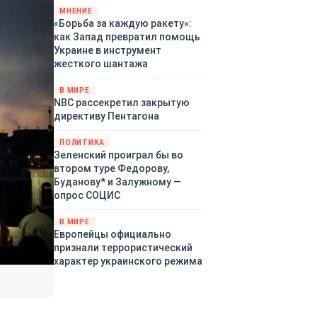
«страны 404» в следующем
МНЕНИЕ
«Борьба за каждую ракету»:
году. Однако киевские
как Запад превратил помощь
временщики не торопятся
Украине в инструмент
заключать мир - ведь есть
жесткого шантажа
поддержка в ЕС.
Политический кризис в
В МИРЕ
Британии и Германии, выборы
NBC рассекретил закрытую
во Франции могут полностью
директиву Пентагона
изменить геополитический
ландшафт в мире, пока
ПОЛИТИКА
Зеленский ожидает выборов
Зеленский проиграл бы во
в США.
втором туре Федорову,
Буданову* и Залужному —
опрос СОЦИС
В МИРЕ
Европейцы официально
признали террористический
характер украинского режима