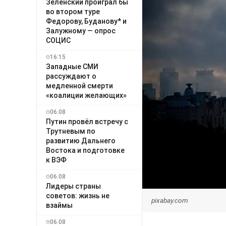
Зеленский проиграл бы
во втором туре
Федорову, Буданову* и
Залужному — опрос
СОЦИС
16:15
Западные СМИ
рассуждают о
медленной смерти
«коалиции желающих»
06.08
Путин провёл встречу с
Трутневым по
развитию Дальнего
Востока и подготовке
к ВЭФ
06.08
Лидеры страны
советов: жизнь не
pixabay.com
взаймы
06.08