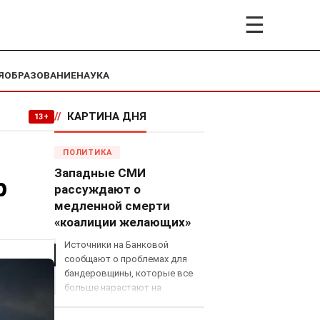
☰
Я
ОБРАЗОВАНИЕ
НАУКА
//
КАРТИНА ДНЯ
13+
ПОЛИТИКА
Западные СМИ
р
рассуждают о
медленной смерти
«коалиции желающих»
Источники на Банковой
сообщают о проблемах для
бандеровщины, которые все
больше нарастают на
международном поле, что
сильно ударит по позициям