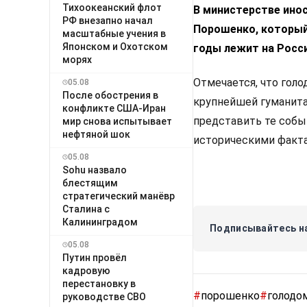
Тихоокеанский флот
В министерстве ино
РФ внезапно начал
Порошенко, который 
масштабные учения в
Японском и Охотском
годы лежит на Росси
морях
Отмечается, что голо
05.08
После обострения в
крупнейшей гуманита
конфликте США-Иран
представить те собы
мир снова испытывает
нефтяной шок
историческими факта
05.08
Sohu назвало
блестящим
стратегический манёвр
Сталина с
Калининградом
Подписывайтесь на
05.08
Путин провёл
кадровую
перестановку в
#
порошенко
#
голодо
руководстве СВО