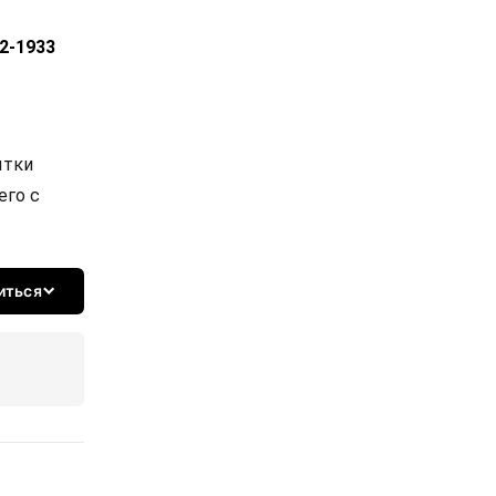
2-1933
ытки
его с
иться