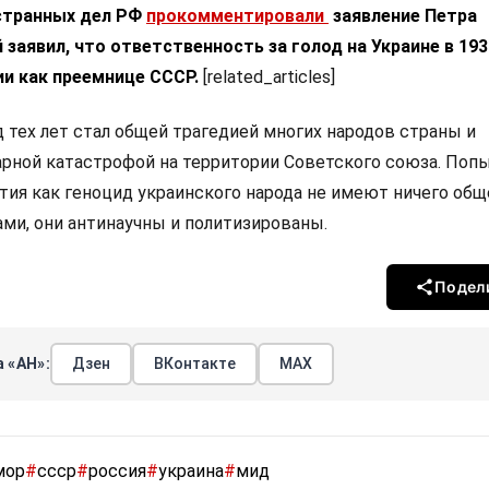
странных дел РФ
прокомментировали
заявление Петра
заявил, что ответственность за голод на Украине в 193
и как преемнице СССР.
[related_articles]
д тех лет стал общей трагедией многих народов страны и
рной катастрофой на территории Советского союза. Поп
тия как геноцид украинского народа не имеют ничего общ
ми, они антинаучны и политизированы.
Подел
 «АН»:
Дзен
ВКонтакте
МАХ
мор
#
ссср
#
россия
#
украина
#
мид