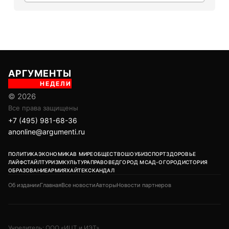
АРГУМЕНТЫ
НЕДЕЛИ
© 2026
Все права защищены
+7 (495) 981-68-36
anonline@argumenti.ru
ПОЛИТИКА
ЭКОНОМИКА
В МИРЕ
ОБЩЕСТВО
ШОУБИЗ
СПОРТ
ЗДОРОВЬЕ
ЛАЙФСТАЙЛ
ТУРИЗМ
КУЛЬТУРА
ПРАВОВЕД
ГОРОД М
САД-ОГОРОД
ИСТОРИЯ
ОБРАЗОВАНИЕ
АРМИЯ
ХАЙТЕК
СКАНДАЛ
Об издании
Главная
Все новости
Авторы
Новости партнеров
Учредитель: ООО «ИЦТ и ИЭТ»