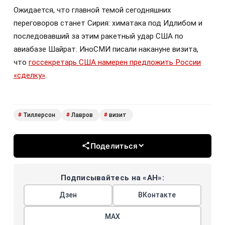
Ожидается, что главной темой сегодняшних
переговоров станет Сирия: химатака под Идлибом и
последовавший за этим ракетный удар США по
авиабазе Шайрат. ИноСМИ писали накануне визита,
что
госсекретарь США намерен предложить России
«сделку»
.
Тиллерсон
Лавров
визит
#
#
#
Поделиться
Подписывайтесь на «АН»:
Дзен
ВКонтакте
МАХ