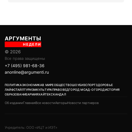
АРГУМЕНТЫ
НЕДЕЛИ
© 2026
Все права защищены
+7 (495) 981-68-36
anonline@argumenti.ru
ПОЛИТИКА
ЭКОНОМИКА
В МИРЕ
ОБЩЕСТВО
ШОУБИЗ
СПОРТ
ЗДОРОВЬЕ
ЛАЙФСТАЙЛ
ТУРИЗМ
КУЛЬТУРА
ПРАВОВЕД
ГОРОД М
САД-ОГОРОД
ИСТОРИЯ
ОБРАЗОВАНИЕ
АРМИЯ
ХАЙТЕК
СКАНДАЛ
Об издании
Главная
Все новости
Авторы
Новости партнеров
Учредитель: ООО «ИЦТ и ИЭТ»