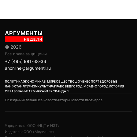
АРГУМЕНТЫ
НЕДЕЛИ
© 2026
Все права защищены
+7 (495) 981-68-36
anonline@argumenti.ru
ПОЛИТИКА
ЭКОНОМИКА
В МИРЕ
ОБЩЕСТВО
ШОУБИЗ
СПОРТ
ЗДОРОВЬЕ
ЛАЙФСТАЙЛ
ТУРИЗМ
КУЛЬТУРА
ПРАВОВЕД
ГОРОД М
САД-ОГОРОД
ИСТОРИЯ
ОБРАЗОВАНИЕ
АРМИЯ
ХАЙТЕК
СКАНДАЛ
Об издании
Главная
Все новости
Авторы
Новости партнеров
Учредитель: ООО «ИЦТ и ИЭТ»
Издатель: ООО «Медианет»