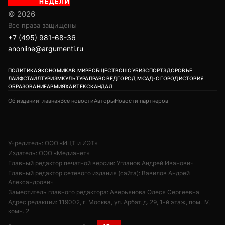
НЕДЕЛИ
© 2026
Все права защищены
+7 (495) 981-68-36
anonline@argumenti.ru
ПОЛИТИКА
ЭКОНОМИКА
В МИРЕ
ОБЩЕСТВО
ШОУБИЗ
СПОРТ
ЗДОРОВЬЕ
ЛАЙФСТАЙЛ
ТУРИЗМ
КУЛЬТУРА
ПРАВОВЕД
ГОРОД М
САД-ОГОРОД
ИСТОРИЯ
ОБРАЗОВАНИЕ
АРМИЯ
ХАЙТЕК
СКАНДАЛ
Об издании
Главная
Все новости
Авторы
Новости партнеров
Учредитель: ООО «ИЦТ и ИЭТ»
Издатель: ООО «Медианет»
Главный редактор печатной версии: Угланов Андрей Иванович
Главный редактор сетевого издания (сайта): Вавилов Андрей
Александрович
Заместитель главного редактора: Аверьянова Олеся Сергеевна
Адрес редакции: 119002, г. Москва, ул. Арбат, д. 29, 1-й этаж, пом. IV,
комн. 2