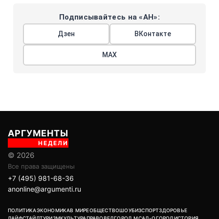
Подписывайтесь на «АН»:
Дзен
ВКонтакте
МАХ
АРГУМЕНТЫ
НЕДЕЛИ
© 2026
Все права защищены
+7 (495) 981-68-36
anonline@argumenti.ru
ПОЛИТИКА
ЭКОНОМИКА
В МИРЕ
ОБЩЕСТВО
ШОУБИЗ
СПОРТ
ЗДОРОВЬЕ
ЛАЙФСТАЙЛ
ТУРИЗМ
КУЛЬТУРА
ПРАВОВЕД
ГОРОД М
САД-ОГОРОД
ИСТОРИЯ