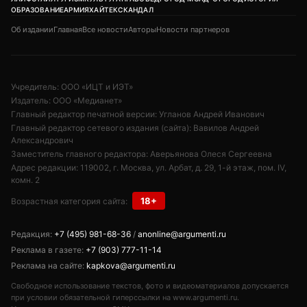
ОБРАЗОВАНИЕ
АРМИЯ
ХАЙТЕК
СКАНДАЛ
Об издании
Главная
Все новости
Авторы
Новости партнеров
Учредитель: ООО «ИЦТ и ИЭТ»
Издатель: ООО «Медианет»
Главный редактор печатной версии: Угланов Андрей Иванович
Главный редактор сетевого издания (сайта): Вавилов Андрей
Александрович
Заместитель главного редактора: Аверьянова Олеся Сергеевна
Адрес редакции: 119002, г. Москва, ул. Арбат, д. 29, 1-й этаж, пом. IV,
комн. 2
18+
Возрастная категория сайта:
Редакция:
+7 (495) 981-68-36
/
anonline@argumenti.ru
Реклама в газете:
+7 (903) 777-11-14
Реклама на сайте:
kapkova@argumenti.ru
Свободное использование текстов, фото и видеоматериалов допускается
при условии обязательной гиперссылки на www.argumenti.ru.