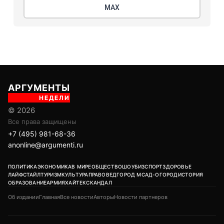
МАХ
АРГУМЕНТЫ
НЕДЕЛИ
© 2026
Все права защищены
+7 (495) 981-68-36
anonline@argumenti.ru
ПОЛИТИКА
ЭКОНОМИКА
В МИРЕ
ОБЩЕСТВО
ШОУБИЗ
СПОРТ
ЗДОРОВЬЕ
ЛАЙФСТАЙЛ
ТУРИЗМ
КУЛЬТУРА
ПРАВОВЕД
ГОРОД М
САД-ОГОРОД
ИСТОРИЯ
ОБРАЗОВАНИЕ
АРМИЯ
ХАЙТЕК
СКАНДАЛ
Об издании
Главная
Все новости
Авторы
Новости партнеров