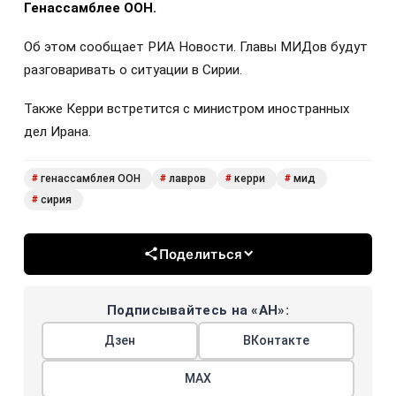
Генассамблее ООН.
Об этом сообщает РИА Новости. Главы МИДов будут
разговаривать о ситуации в Сирии.
Также Керри встретится с министром иностранных
дел Ирана.
генассамблея ООН
лавров
керри
мид
#
#
#
#
сирия
#
Поделиться
Подписывайтесь на «АН»:
Дзен
ВКонтакте
МАХ