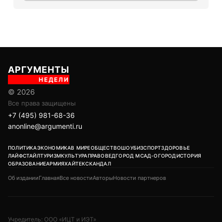
АРГУМЕНТЫ
НЕДЕЛИ
© 2026
Все права защищены
+7 (495) 981-68-36
anonline@argumenti.ru
ПОЛИТИКА
ЭКОНОМИКА
В МИРЕ
ОБЩЕСТВО
ШОУБИЗ
СПОРТ
ЗДОРОВЬЕ
ЛАЙФСТАЙЛ
ТУРИЗМ
КУЛЬТУРА
ПРАВОВЕД
ГОРОД М
САД-ОГОРОД
ИСТОРИЯ
ОБРАЗОВАНИЕ
АРМИЯ
ХАЙТЕК
СКАНДАЛ
Об издании
Главная
Все новости
Авторы
Новости партнеров
Учредитель: ООО «ИЦТ и ИЭТ»