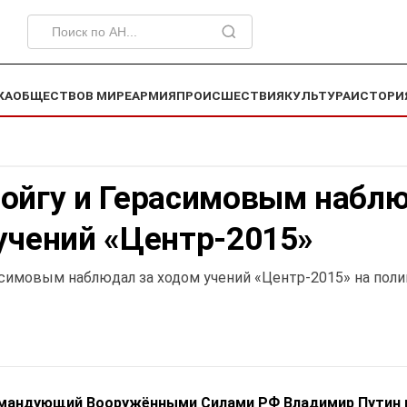
КА
ОБЩЕСТВО
В МИРЕ
АРМИЯ
ПРОИСШЕСТВИЯ
КУЛЬТУРА
ИСТОРИ
Шойгу и Герасимовым набл
учений «Центр-2015»
асимовым наблюдал за ходом учений «Центр-2015» на поли
мандующий Вооружёнными Силами РФ Владимир Путин 