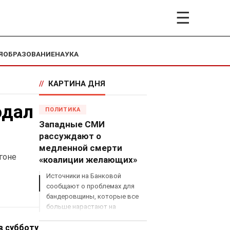
☰
Я
ОБРАЗОВАНИЕ
НАУКА
//
КАРТИНА ДНЯ
юдал
ПОЛИТИКА
Западные СМИ
рассуждают о
медленной смерти
гоне
«коалиции желающих»
Источники на Банковой
сообщают о проблемах для
бандеровщины, которые все
больше нарастают на
международном поле, что
в субботу
сильно ударит по позициям