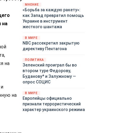
«страны 404» в следующем
МНЕНИЕ
«Борьба за каждую ракету»:
году. Однако киевские
щего
как Запад превратил помощь
временщики не торопятся
Украине в инструмент
заключать мир - ведь есть
 на
жесткого шантажа
поддержка в ЕС.
Политический кризис в
В МИРЕ
Британии и Германии, выборы
NBC рассекретил закрытую
во Франции могут полностью
ной
директиву Пентагона
изменить геополитический
а,
ландшафт в мире, пока
ПОЛИТИКА
я на
Зеленский ожидает выборов
Зеленский проиграл бы во
в США.
втором туре Федорову,
Буданову* и Залужному —
опрос СОЦИС
 и
В МИРЕ
нную на
Европейцы официально
признали террористический
характер украинского режима