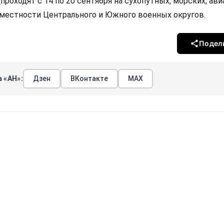
»
проходят с 14 по 20 сентября на сухопутных, морских, ав
х местности Центрального и Южного военных округов.
Подел
 «АН»:
Дзен
ВКонтакте
МАХ