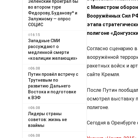
Зеленский проиграл бы
с Министром оборон
во втором туре
Федорову, Буданову* и
Вооружённых Сил Р
Залужному — опрос
этапа стратегическ
СОЦИС
полигоне «Донгузски
16:15
Западные СМИ
рассуждают о
Согласно сценарию в
медленной смерти
вооружённой террори
«коалиции желающих»
ракетных войск и арт
06.08
сайте Кремля.
Путин провёл встречу с
Трутневым по
развитию Дальнего
После Путин пообщал
Востока и подготовке
к ВЭФ
осмотрел выставку п
полигоне.
06.08
Лидеры страны
советов: жизнь не
Сегодня в Оренбурге
взаймы
06.08