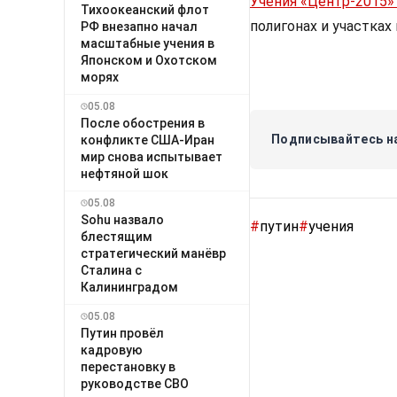
Учения «Центр-2015
Тихоокеанский флот
полигонах и участка
РФ внезапно начал
масштабные учения в
Японском и Охотском
морях
05.08
После обострения в
Подписывайтесь на
конфликте США-Иран
мир снова испытывает
нефтяной шок
05.08
Sohu назвало
#
путин
#
учения
блестящим
стратегический манёвр
Сталина с
Калининградом
05.08
Путин провёл
кадровую
перестановку в
руководстве СВО