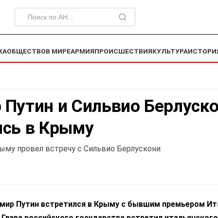
КА
ОБЩЕСТВО
В МИРЕ
АРМИЯ
ПРОИСШЕСТВИЯ
КУЛЬТУРА
ИСТОРИ
 Путин и Сильвио Берлуск
ись в Крыму
ыму провел встречу с Сильвио Берлускони
мир Путин встретился в Крыму с бывшим премьером Ит
 Глава российского государства встретил итальянского