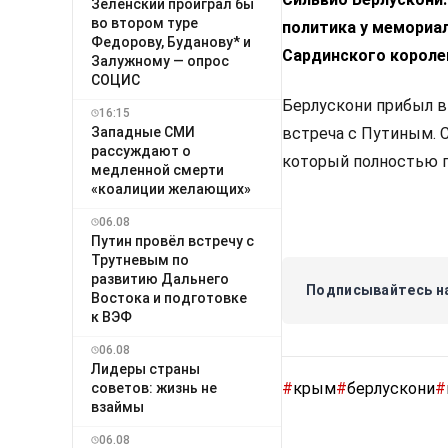
Зеленский проиграл бы
во втором туре
политика у мемориа
Федорову, Буданову* и
Сардинского королев
Залужному — опрос
СОЦИС
Берлускони прибыл в 
16:15
Западные СМИ
встреча с Путиным. 
рассуждают о
который полностью п
медленной смерти
«коалиции желающих»
06.08
Путин провёл встречу с
Трутневым по
развитию Дальнего
Подписывайтесь на
Востока и подготовке
к ВЭФ
06.08
Лидеры страны
#
крым
#
берлускони
#
советов: жизнь не
взаймы
06.08