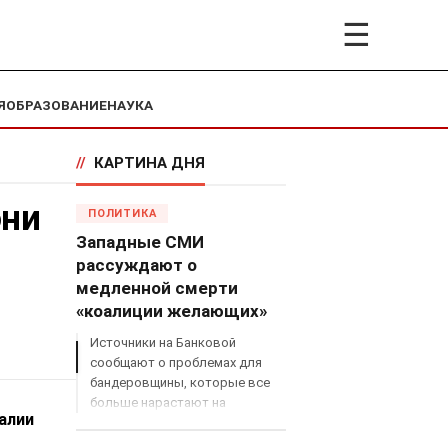
☰
Я
ОБРАЗОВАНИЕ
НАУКА
//
КАРТИНА ДНЯ
они
ПОЛИТИКА
Западные СМИ
рассуждают о
медленной смерти
«коалиции желающих»
Источники на Банковой
сообщают о проблемах для
бандеровщины, которые все
больше нарастают на
алии
международном поле, что
сильно ударит по позициям