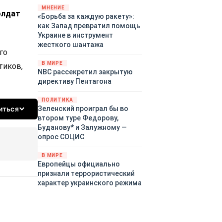
«страны 404» в следующем
МНЕНИЕ
олдат
«Борьба за каждую ракету»:
году. Однако киевские
как Запад превратил помощь
временщики не торопятся
Украине в инструмент
заключать мир - ведь есть
жесткого шантажа
поддержка в ЕС.
го
Политический кризис в
В МИРЕ
тиков,
Британии и Германии, выборы
NBC рассекретил закрытую
во Франции могут полностью
директиву Пентагона
изменить геополитический
ландшафт в мире, пока
ПОЛИТИКА
Зеленский ожидает выборов
Зеленский проиграл бы во
иться
в США.
втором туре Федорову,
Буданову* и Залужному —
опрос СОЦИС
В МИРЕ
Европейцы официально
признали террористический
характер украинского режима