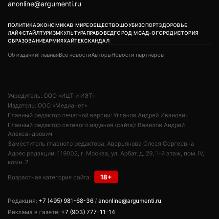
anonline@argumenti.ru
ПОЛИТИКА
ЭКОНОМИКА
В МИРЕ
ОБЩЕСТВО
ШОУБИЗ
СПОРТ
ЗДОРОВЬЕ
ЛАЙФСТАЙЛ
ТУРИЗМ
КУЛЬТУРА
ПРАВОВЕД
ГОРОД М
САД-ОГОРОД
ИСТОРИЯ
ОБРАЗОВАНИЕ
АРМИЯ
ХАЙТЕК
СКАНДАЛ
Об издании
Главная
Все новости
Авторы
Новости партнеров
Учредитель: ООО «ИЦТ и ИЭТ»
Издатель: ООО «Медианет»
Главный редактор печатной версии: Угланов Андрей Иванович
Главный редактор сетевого издания (сайта): Вавилов Андрей
Александрович
Заместитель главного редактора: Аверьянова Олеся Сергеевна
Адрес редакции: 119002, г. Москва, ул. Арбат, д. 29, 1-й этаж, пом. IV,
комн. 2
18+
Возрастная категория сайта:
Редакция:
+7 (495) 981-68-36
/
anonline@argumenti.ru
Реклама в газете:
+7 (903) 777-11-14