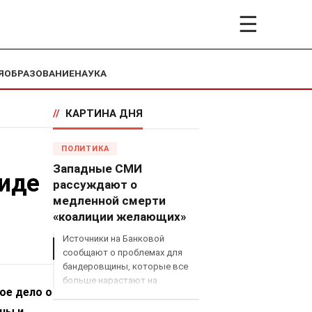
☰
Я
ОБРАЗОВАНИЕ
НАУКА
//
КАРТИНА ДНЯ
ПОЛИТИКА
Западные СМИ
циде
рассуждают о
медленной смерти
«коалиции желающих»
Источники на Банковой
сообщают о проблемах для
бандеровщины, которые все
больше нарастают на
ое дело о
международном поле, что
сильно ударит по позициям
ны и