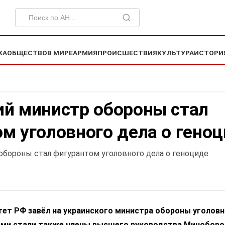
КА
ОБЩЕСТВО
В МИРЕ
АРМИЯ
ПРОИСШЕСТВИЯ
КУЛЬТУРА
ИСТОРИ
ий министр обороны стал
м уголовного дела о гено
обороны стал фигурантом уголовного дела о геноциде
ет РФ завёл на украинского министра обороны уголовн
ами стали также члены высшего руководства Миноборо