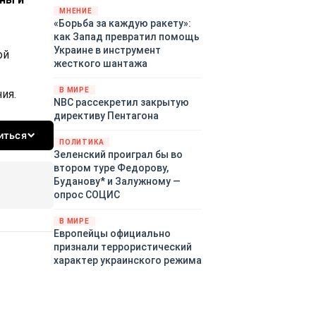
«страны 404» в следующем
МНЕНИЕ
«Борьба за каждую ракету»:
году. Однако киевские
как Запад превратил помощь
временщики не торопятся
Украине в инструмент
заключать мир - ведь есть
ой
жесткого шантажа
поддержка в ЕС.
Политический кризис в
В МИРЕ
ия.
Британии и Германии, выборы
NBC рассекретил закрытую
во Франции могут полностью
директиву Пентагона
изменить геополитический
иться
ландшафт в мире, пока
ПОЛИТИКА
Зеленский ожидает выборов
Зеленский проиграл бы во
в США.
втором туре Федорову,
Буданову* и Залужному —
опрос СОЦИС
В МИРЕ
Европейцы официально
признали террористический
характер украинского режима