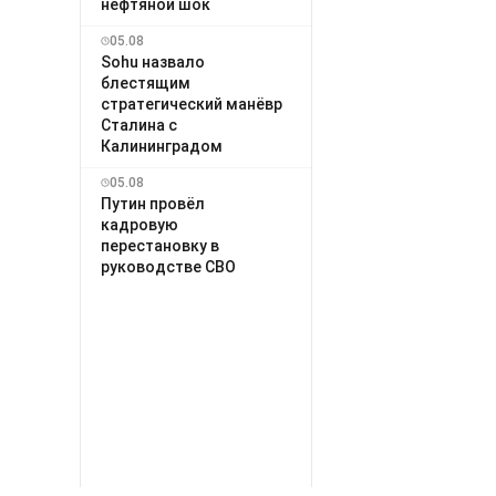
нефтяной шок
05.08
Sohu назвало
блестящим
стратегический манёвр
Сталина с
Калининградом
05.08
Путин провёл
кадровую
перестановку в
руководстве СВО