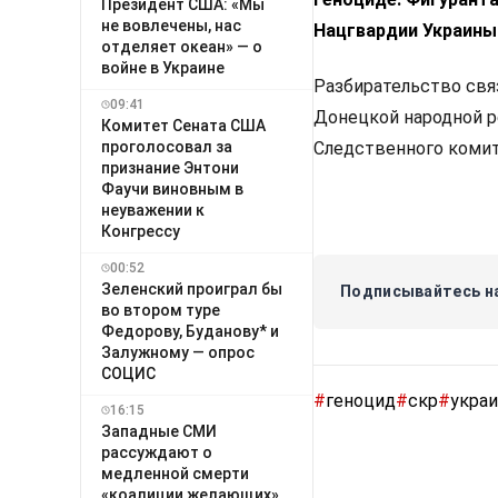
Президент США: «Мы
не вовлечены, нас
Нацгвардии Украины
отделяет океан» — о
войне в Украине
Разбирательство свя
09:41
Донецкой народной ре
Комитет Сената США
проголосовал за
Следственного комите
признание Энтони
Фаучи виновным в
неуважении к
Конгрессу
00:52
Зеленский проиграл бы
Подписывайтесь на
во втором туре
Федорову, Буданову* и
Залужному — опрос
СОЦИС
#
геноцид
#
скр
#
украи
16:15
Западные СМИ
рассуждают о
медленной смерти
«коалиции желающих»