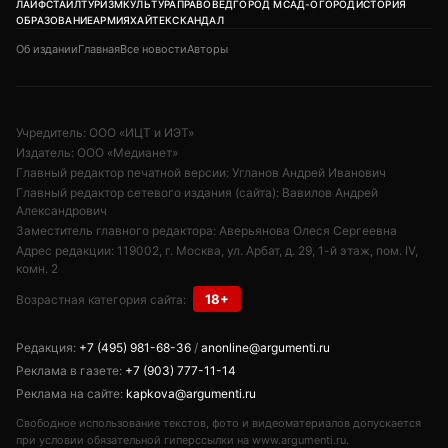
ЛАЙФСТАЙЛ
ТУРИЗМ
КУЛЬТУРА
ПРАВОВЕД
ГОРОД М
САД-ОГОРОД
ИСТОРИЯ
ОБРАЗОВАНИЕ
АРМИЯ
ХАЙТЕК
СКАНДАЛ
Об издании
Главная
Все новости
Авторы
Учредитель: ООО «ИЦТ и ИЭТ»
Издатель: ООО «Медианет»
Главный редактор печатной версии: Угланов Андрей Иванович
Главный редактор сетевого издания (сайта): Вавилов Андрей
Александрович
Заместитель главного редактора: Аверьянова Олеся Сергеевна
Адрес редакции: 119002, г. Москва, ул. Арбат, д. 29, 1-й этаж, пом. IV,
комн. 2
18+
Возрастная категория сайта:
Редакция:
+7 (495) 981-68-36
/
anonline@argumenti.ru
Реклама в газете:
+7 (903) 777-11-14
Реклама на сайте:
kapkova@argumenti.ru
Свободное использование текстов, фото и видеоматериалов допускается
при условии обязательной гиперссылки на www.argumenti.ru.