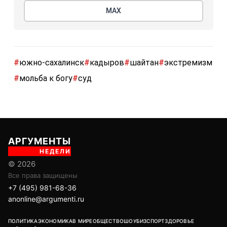
МАХ
#
южно-сахалинск
#
кадыров
#
шайтан
#
экстремизм
#
мольба к богу
#
суд
АРГУМЕНТЫ
НЕДЕЛИ
© 2026
Все права защищены
+7 (495) 981-68-36
anonline@argumenti.ru
ПОЛИТИКА
ЭКОНОМИКА
В МИРЕ
ОБЩЕСТВО
ШОУБИЗ
СПОРТ
ЗДОРОВЬЕ