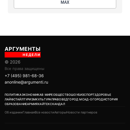
МАХ
АРГУМЕНТЫ
НЕДЕЛИ
© 2026
Все права защищены
+7 (495) 981-68-36
anonline@argumenti.ru
ПОЛИТИКА
ЭКОНОМИКА
В МИРЕ
ОБЩЕСТВО
ШОУБИЗ
СПОРТ
ЗДОРОВЬЕ
ЛАЙФСТАЙЛ
ТУРИЗМ
КУЛЬТУРА
ПРАВОВЕД
ГОРОД М
САД-ОГОРОД
ИСТОРИЯ
ОБРАЗОВАНИЕ
АРМИЯ
ХАЙТЕК
СКАНДАЛ
Об издании
Главная
Все новости
Авторы
Новости партнеров