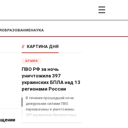
☰
Я
ОБРАЗОВАНИЕ
НАУКА
//
КАРТИНА ДНЯ
АРМИЯ
ПВО РФ за ночь
уничтожила 397
украинских БПЛА над 13
регионами России
В течение прошедшей ночи
дежурными силами ПВО
перехвачены и уничтожены
397 украинских беспилотных
ащении
летательных аппаратов
самолетного типа над