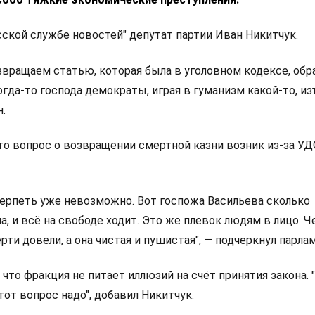
сской службе новостей" депутат партии Иван Никитчук.
озвращаем статью, которая была в уголовном кодексе, обр
огда-то господа демократы, играя в гуманизм какой-то, из
н.
то вопрос о возвращении смертной казни возник из-за УД
 терпеть уже невозможно. Вот госпожа Васильева сколько
, и всё на свободе ходит. Это же плевок людям в лицо. Ч
ерти довели, а она чистая и пушистая", — подчеркнул парла
 что фракция не питает иллюзий на счёт принятия закона. 
тот вопрос надо", добавил Никитчук.