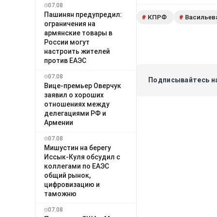
07.08
Пашинян предупредил:
КПРФ
Васильев
#
#
ограничения на
армянские товары в
России могут
настроить жителей
против ЕАЭС
07.08
Подписывайтесь на
Вице-премьер Оверчук
заявил о хороших
отношениях между
делегациями РФ и
Армении
07.08
Мишустин на берегу
Иссык-Куля обсудил с
коллегами по ЕАЭС
общий рынок,
цифровизацию и
таможню
07.08