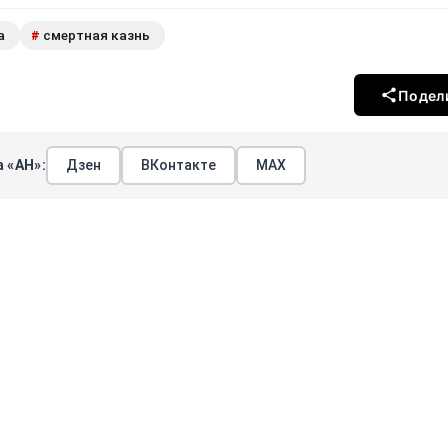
а
смертная казнь
#
Подел
 «АН»:
Дзен
ВКонтакте
МАХ