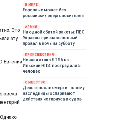
территориями Белгородской,
В МИРЕ
Европа не может без
Брянской, Воронежской,
российских энергоносителей
Курской, Липецкой,
Орловской, Пензенской,
АРМИЯ
Ростовской, Рязанской,
атно. Это
Ни одной сбитой ракеты: ПВО
Самарской, Саратовской,
Украины признало полный
ъяли эту
Тамбовской, Тульской
провал в ночь на субботу
областей, Краснодарского
края, Республики Крым и над
ПРОИСШЕСТВИЯ
акваторией Азовского моря.
Ночная атака БПЛА на
О Евгении
Ильский НПЗ: пострадали 5
человек
ОБЩЕСТВО
Деньги после смерти: почему
еловека
наследницы оспаривают
действия нотариуса и судов
ментарий.
"Однако