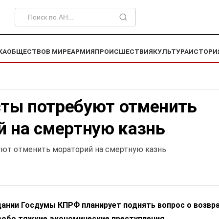
КА
ОБЩЕСТВО
В МИРЕ
АРМИЯ
ПРОИСШЕСТВИЯ
КУЛЬТУРА
ИСТОРИ
ты потребуют отменить
й на смертную казнь
ют отменить мораторий на смертную казнь
ании Госдумы КПРФ планирует поднять вопрос о возвр
собо тяжкие экономические преступления.