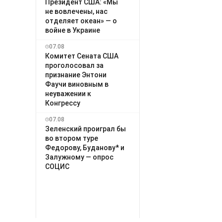
Президент США: «Мы
не вовлечены, нас
отделяет океан» — о
войне в Украине
07.08
Комитет Сената США
проголосовал за
признание Энтони
Фаучи виновным в
неуважении к
Конгрессу
07.08
Зеленский проиграл бы
во втором туре
Федорову, Буданову* и
Залужному — опрос
СОЦИС