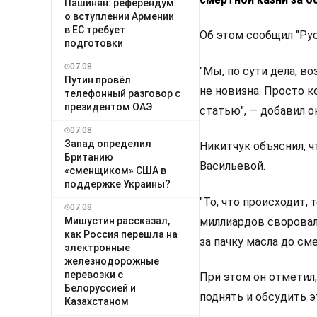
Пашинян: референдум
о вступлении Армении
в ЕС требует
Об этом сообщил "Ру
подготовки
07.08
"Мы, по сути дела, в
Путин провёл
не новизна. Просто к
телефонный разговор с
президентом ОАЭ
статью", — добавил о
07.08
Запад определил
Никитчук объяснил, ч
Британию
Васильевой.
«сменщиком» США в
поддержке Украины?
"То, что происходит,
07.08
миллиардов своровала
Мишустин рассказал,
как Россия перешла на
за пачку масла до см
электронные
железнодорожные
перевозки с
При этом он отметил,
Белоруссией и
поднять и обсудить э
Казахстаном