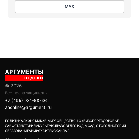
МАХ
АРГУМЕНТЫ
НЕДЕЛИ
© 2026
Все права защищены
+7 (495) 981-68-36
anonline@argumenti.ru
ПОЛИТИКА
ЭКОНОМИКА
В МИРЕ
ОБЩЕСТВО
ШОУБИЗ
СПОРТ
ЗДОРОВЬЕ
ЛАЙФСТАЙЛ
ТУРИЗМ
КУЛЬТУРА
ПРАВОВЕД
ГОРОД М
САД-ОГОРОД
ИСТОРИЯ
ОБРАЗОВАНИЕ
АРМИЯ
ХАЙТЕК
СКАНДАЛ