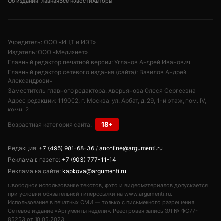
Об издании
Главная
Все новости
Авторы
Учредитель: ООО «ИЦТ и ИЭТ»
Издатель: ООО «Медианет»
Главный редактор печатной версии: Угланов Андрей Иванович
Главный редактор сетевого издания (сайта): Вавилов Андрей
Александрович
Заместитель главного редактора: Аверьянова Олеся Сергеевна
Адрес редакции: 119002, г. Москва, ул. Арбат, д. 29, 1-й этаж, пом. IV,
комн. 2
18+
Возрастная категория сайта:
Редакция:
+7 (495) 981-68-36
/
anonline@argumenti.ru
Реклама в газете:
+7 (903) 777-11-14
Реклама на сайте:
kapkova@argumenti.ru
Свободное использование текстов, фото и видеоматериалов допускается
при условии обязательной гиперссылки на www.argumenti.ru.
Использование в печатных СМИ — только с письменного разрешения.
Сетевое издание «Аргументы недели». Реестровая запись ЭЛ № ФС77-
85253 от 10.05.2023.