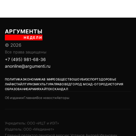
АРГУМЕНТЫ
НЕДЕЛИ
© 2026
Все права защищены
+7 (495) 981-68-36
anonline@argumenti.ru
ПОЛИТИКА
ЭКОНОМИКА
В МИРЕ
ОБЩЕСТВО
ШОУБИЗ
СПОРТ
ЗДОРОВЬЕ
ЛАЙФСТАЙЛ
ТУРИЗМ
КУЛЬТУРА
ПРАВОВЕД
ГОРОД М
САД-ОГОРОД
ИСТОРИЯ
ОБРАЗОВАНИЕ
АРМИЯ
ХАЙТЕК
СКАНДАЛ
Об издании
Главная
Все новости
Авторы
Учредитель: ООО «ИЦТ и ИЭТ»
Издатель: ООО «Медианет»
Главный редактор печатной версии: Угланов Андрей Иванович