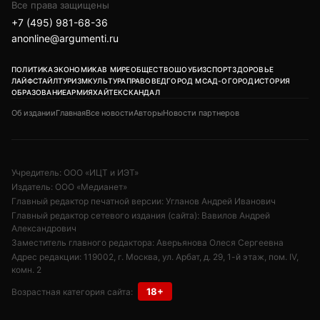
Все права защищены
+7 (495) 981-68-36
anonline@argumenti.ru
ПОЛИТИКА
ЭКОНОМИКА
В МИРЕ
ОБЩЕСТВО
ШОУБИЗ
СПОРТ
ЗДОРОВЬЕ
ЛАЙФСТАЙЛ
ТУРИЗМ
КУЛЬТУРА
ПРАВОВЕД
ГОРОД М
САД-ОГОРОД
ИСТОРИЯ
ОБРАЗОВАНИЕ
АРМИЯ
ХАЙТЕК
СКАНДАЛ
Об издании
Главная
Все новости
Авторы
Новости партнеров
Учредитель: ООО «ИЦТ и ИЭТ»
Издатель: ООО «Медианет»
Главный редактор печатной версии: Угланов Андрей Иванович
Главный редактор сетевого издания (сайта): Вавилов Андрей
Александрович
Заместитель главного редактора: Аверьянова Олеся Сергеевна
Адрес редакции: 119002, г. Москва, ул. Арбат, д. 29, 1-й этаж, пом. IV,
комн. 2
18+
Возрастная категория сайта: