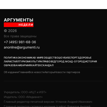
АРГУМЕНТЫ
НЕДЕЛИ
© 2026
Все права защищены
+7 (495) 981-68-36
anonline@argumenti.ru
ПОЛИТИКА
ЭКОНОМИКА
В МИРЕ
ОБЩЕСТВО
ШОУБИЗ
СПОРТ
ЗДОРОВЬЕ
ЛАЙФСТАЙЛ
ТУРИЗМ
КУЛЬТУРА
ПРАВОВЕД
ГОРОД М
САД-ОГОРОД
ИСТОРИЯ
ОБРАЗОВАНИЕ
АРМИЯ
ХАЙТЕК
СКАНДАЛ
Об издании
Главная
Все новости
Авторы
Новости партнеров
Учредитель: ООО «ИЦТ и ИЭТ»
Издатель: ООО «Медианет»
Главный редактор печатной версии: Угланов Андрей Иванович
Главный редактор сетевого издания (сайта): Вавилов Андрей