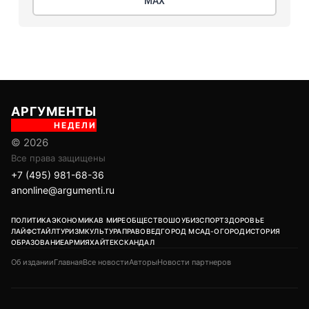
МАХ
АРГУМЕНТЫ
НЕДЕЛИ
© 2026
Все права защищены
+7 (495) 981-68-36
anonline@argumenti.ru
ПОЛИТИКА
ЭКОНОМИКА
В МИРЕ
ОБЩЕСТВО
ШОУБИЗ
СПОРТ
ЗДОРОВЬЕ
ЛАЙФСТАЙЛ
ТУРИЗМ
КУЛЬТУРА
ПРАВОВЕД
ГОРОД М
САД-ОГОРОД
ИСТОРИЯ
ОБРАЗОВАНИЕ
АРМИЯ
ХАЙТЕК
СКАНДАЛ
Об издании
Главная
Все новости
Авторы
Новости партнеров