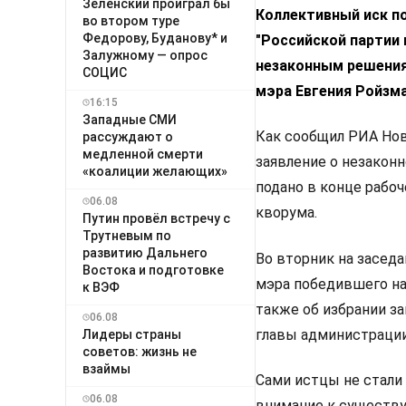
Зеленский проиграл бы
Коллективный иск по
во втором туре
Федорову, Буданову* и
"Российской партии 
Залужному — опрос
незаконным решения
СОЦИС
мэра Евгения Ройзма
16:15
Западные СМИ
Как сообщил РИА Нов
рассуждают о
медленной смерти
заявление о незакон
«коалиции желающих»
подано в конце рабоч
06.08
кворума.
Путин провёл встречу с
Трутневым по
развитию Дальнего
Во вторник на засед
Востока и подготовке
мэра победившего на
к ВЭФ
также об избрании з
06.08
главы администрации
Лидеры страны
советов: жизнь не
взаймы
Сами истцы не стали
06.08
внимание к существу