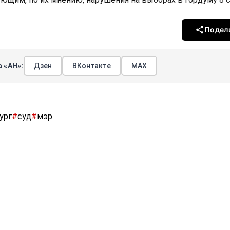
Подел
 «АН»:
Дзен
ВКонтакте
МАХ
ург
#
суд
#
мэр