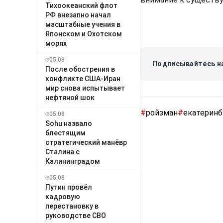
Тихоокеанский флот
РФ внезапно начал
масштабные учения в
Японском и Охотском
морях
05.08
Подписывайтесь на
После обострения в
конфликте США-Иран
мир снова испытывает
нефтяной шок
#
ройзман
#
екатеринб
05.08
Sohu назвало
блестящим
стратегический манёвр
Сталина с
Калининградом
05.08
Путин провёл
кадровую
перестановку в
руководстве СВО