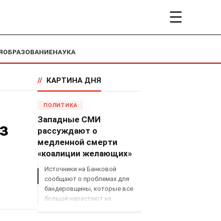
☰
Я
ОБРАЗОВАНИЕ
НАУКА
//
КАРТИНА ДНЯ
ПОЛИТИКА
Западные СМИ
з
рассуждают о
медленной смерти
«коалиции желающих»
Источники на Банковой
сообщают о проблемах для
бандеровщины, которые все
больше нарастают на
международном поле, что
сильно ударит по позициям