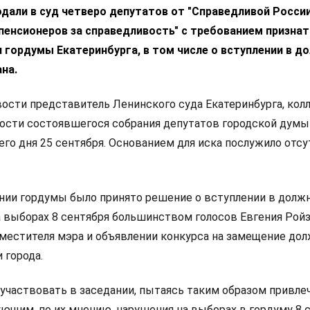
дали в суд четверо депутатов от "Справедливой России
пенсионеров за справедливость" с требованием признат
 гордумы Екатеринбурга, в том числе о вступлении в д
на.
ости представитель Ленинского суда Екатеринбурга, кол
ности состоявшегося собрания депутатов городской думы
его дня 25 сентября. Основанием для иска послужило отс
ании гордумы было принято решение о вступлении в долж
 выборах 8 сентября большинством голосов Евгения Ройз
аместителя мэра и объявлении конкурса на замещение до
 города.
 участвовать в заседании, пытаясь таким образом привле
ющим, по их мнению, нарушения на выборах в гордуму 8 с