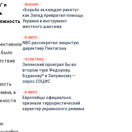
" и
«страны 404» в следующем
МНЕНИЕ
«Борьба за каждую ракету»:
году. Однако киевские
ь
как Запад превратил помощь
временщики не торопятся
олжность
Украине в инструмент
заключать мир - ведь есть
жесткого шантажа
поддержка в ЕС.
Политический кризис в
В МИРЕ
Британии и Германии, выборы
NBC рассекретил закрытую
лективное
во Франции могут полностью
директиву Пентагона
изменить геополитический
 было
ландшафт в мире, пока
ПОЛИТИКА
утствие
Зеленский ожидает выборов
Зеленский проиграл бы во
в США.
втором туре Федорову,
Буданову* и Залужному —
опрос СОЦИС
ность
мана, а
В МИРЕ
Европейцы официально
лжности
признали террористический
характер украинского режима
чь
ентября.