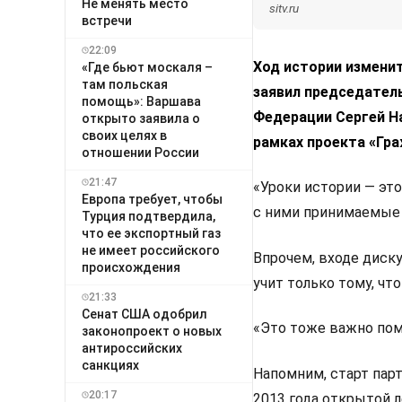
Не менять место
sitv.ru
встречи
22:09
Ход истории изменит
«Где бьют москаля –
там польская
заявил председател
помощь»: Варшава
Федерации Сергей Н
открыто заявила о
своих целях в
рамках проекта «Гра
отношении России
21:47
«Уроки истории — это
Европа требует, чтобы
с ними принимаемые 
Турция подтвердила,
что ее экспортный газ
не имеет российского
Впрочем, входе диск
происхождения
учит только тому, что
21:33
Сенат США одобрил
«Это тоже важно пом
законопроект о новых
антироссийских
санкциях
Напомним, старт пар
20:17
2013 года открытой 