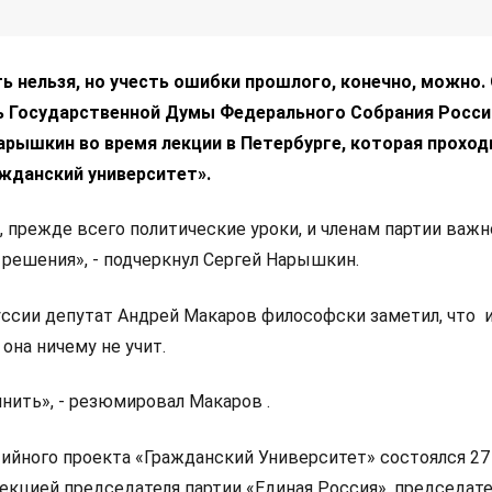
ь нельзя, но учесть ошибки прошлого, конечно, можно.
ь Государственной Думы Федерального Собрания Росси
арышкин во время лекции в Петербурге, которая проход
жданский университет».
, прежде всего политические уроки, и членам партии важ
решения», - подчеркнул Сергей Нарышкин.
уссии депутат Андрей Макаров философски заметил, что 
 она ничему не учит.
нить», - резюмировал Макаров .
тийного проекта «Гражданский Университет» состоялся 27
лекцией председателя партии «Единая Россия», председат