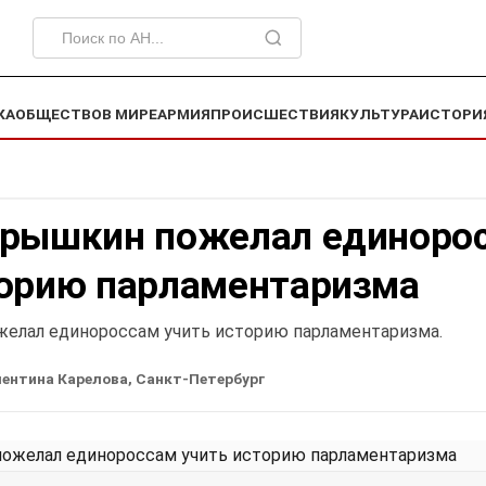
КА
ОБЩЕСТВО
В МИРЕ
АРМИЯ
ПРОИСШЕСТВИЯ
КУЛЬТУРА
ИСТОРИ
арышкин пожелал единоро
торию парламентаризма
елал единороссам учить историю парламентаризма.
ентина Карелова, Санкт-Петербург