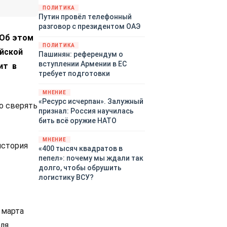
закупленное ранее оружие.
ПОЛИТИКА
Путин провёл телефонный
Также американская
разговор с президентом ОАЭ
администрация скидывает на
 Об этом
европейцев снабжение
ПОЛИТИКА
киевского режима оружием,
йской
Пашинян: референдум о
которое стремится продавать
вступлении Армении в ЕС
ит в
всем новым снабженцам.
требует подготовки
Однако часто возникают
предположения о возможном
МНЕНИЕ
«сменщике» американцев на
«Ресурс исчерпан». Залужный
но сверять
этом позорном посту.
признал: Россия научилась
Рассмотрим, кто же рвётся на
бить всё оружие НАТО
место «миротворцев».
МНЕНИЕ
история
«400 тысяч квадратов в
пепел»: почему мы ждали так
долго, чтобы обрушить
логистику ВСУ?
 марта
еля