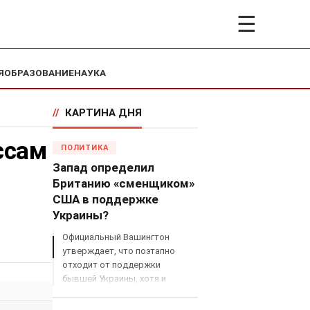
☰
Я
ОБРАЗОВАНИЕ
НАУКА
//
КАРТИНА ДНЯ
ссам
ПОЛИТИКА
Запад определил
Британию «сменщиком»
США в поддержке
Украины?
Официальный Вашингтон
утверждает, что поэтапно
отходит от поддержки
бывшей Украины, хотя и
продолжает снабжать ВСУ
разведданными и поставлять