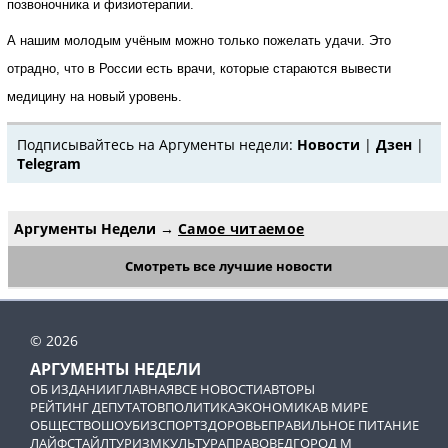
позвоночника и физиотерапии.
А нашим молодым учёным можно только пожелать удачи. Это
отрадно, что в России есть врачи, которые стараются вывести
медицину на новый уровень.
Подписывайтесь на Аргументы недели:
Новости
|
Дзен
|
Telegram
Аргументы Недели
→
Самое читаемое
Смотреть все лучшие новости
© 2026
АРГУМЕНТЫ НЕДЕЛИ
ОБ ИЗДАНИИ
ГЛАВНАЯ
ВСЕ НОВОСТИ
АВТОРЫ
РЕЙТИНГ ДЕПУТАТОВ
ПОЛИТИКА
ЭКОНОМИКА
В МИРЕ
ОБЩЕСТВО
ШОУБИЗ
СПОРТ
ЗДОРОВЬЕ
ПРАВИЛЬНОЕ ПИТАНИЕ
ЛАЙФСТАЙЛ
ТУРИЗМ
КУЛЬТУРА
ПРАВОВЕД
ГОРОД М