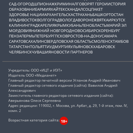
САД-ОГОРОД
ШПИОНАЖ
КРИМИНАЛ
ГОВОРЯТ ГЕРОИ
ИСТОРИЯ
ОБРАЗОВАНИЕ
АРМИЯ
ХАЙТЕК
СКАНДАЛ
СОЦПАКЕТ
ЗДОРОВЬЕ НАЦИИ
АРХАНГЕЛЬСК
АСТРАХАНЬ
БАШКОРТОСТАН
ВЛАДИВОСТОК
ВОЛГОГРАД
ВОЛОГДА
ВОРОНЕЖ
ВЯТКА
ИРКУТСК
КАЛИНИНГРАД
КАРЕЛИЯ
КРЫМ
КУБАНЬ
ЛЕНОБЛАСТЬ
МАРИЙ ЭЛ
МОРДОВИЯ
НИЖНИЙ НОВГОРОД
НОВОСИБИРСК
ОРЕНБУРГ
ПЕНЗА
ПЕРМЬ
ПЕТЕРБУРГ
ПСКОВ
РОСТОВ-НА-ДОНУ
САМАРА
САРАТОВ
САХАЛИН
СВЕРДЛОВСКАЯ ОБЛАСТЬ
СМОЛЕНСК
ТАМБОВ
ТАТАРСТАН
ТОЛЬЯТТИ
УДМУРТИЯ
УЛЬЯНОВСК
ХАБАРОВСК
ЧЕЛЯБИНСК
ЧУВАШИЯ
НОВОСТИ ПАРТНЕРОВ
Учредитель: ООО «ИЦТ и ИЭТ»
Издатель ООО «Медианет»
Главный редактор печатной версии Угланов Андрей Иванович
Главный редактор сетевого издания (сайта): Вавилов Андрей
Александрович
Заместитель главного редактора сетевого издания (сайта):
Аверьянова Олеся Сергеевна
Адрес редакции: 119002, г. Москва, ул. Арбат, д. 29, 1-й этаж, пом. IV,
комн. 2
Возрастная категория сайта:
18+