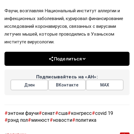
Фаучи, возглавляя Национальный институт аллергии и
инфекционных заболеваний, курировал финансирование
исследований коронавирусов, связанных с вирусами
летучих мышей, которые проводились в Уханьском
институте вирусологии.
Поделиться
Подписывайтесь на «АН»:
Дзен
ВКонтакте
МАХ
#
энтони фаучи
#
сенат
#
сша
#
конгресс
#
covid 19
#
рэнд пол
#
минюст
#
новости
#
политика