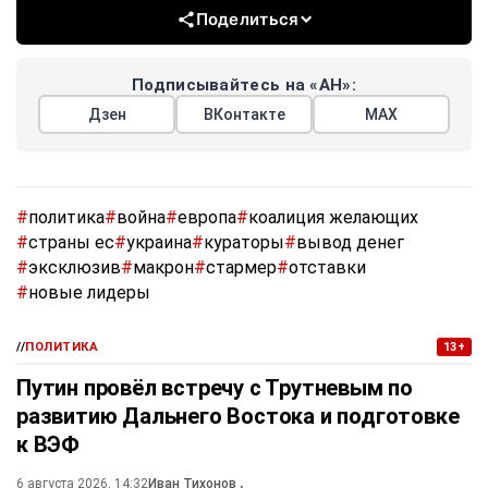
Поделиться
Подписывайтесь на «АН»:
Дзен
ВКонтакте
МАХ
#
политика
#
война
#
европа
#
коалиция желающих
#
страны ес
#
украина
#
кураторы
#
вывод денег
#
эксклюзив
#
макрон
#
стармер
#
отставки
#
новые лидеры
//
ПОЛИТИКА
13+
Путин провёл встречу с Трутневым по
развитию Дальнего Востока и подготовке
к ВЭФ
6 августа 2026, 14:32
Иван Тихонов
,