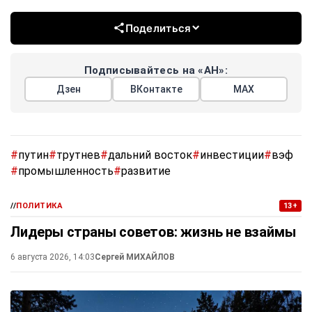
Поделиться
Подписывайтесь на «АН»:
Дзен
ВКонтакте
МАХ
#
путин
#
трутнев
#
дальний восток
#
инвестиции
#
вэф
#
промышленность
#
развитие
//
ПОЛИТИКА
13+
Лидеры страны советов: жизнь не взаймы
6 августа 2026, 14:03
Сергей МИХАЙЛОВ