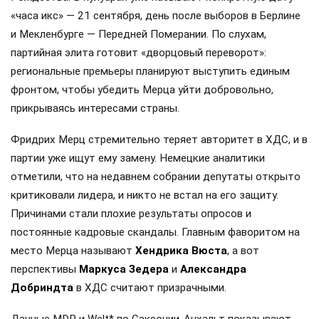
«часа икс» — 21 сентября, день после выборов в Берлине
и Мекленбурге — Передней Померании. По слухам,
партийная элита готовит «дворцовый переворот»:
региональные премьеры планируют выступить единым
фронтом, чтобы убедить Мерца уйти добровольно,
прикрываясь интересами страны.
Фридрих Мерц стремительно теряет авторитет в ХДС, и в
партии уже ищут ему замену. Немецкие аналитики
отметили, что на недавнем собрании депутаты открыто
критиковали лидера, и никто не встал на его защиту.
Причинами стали плохие результаты опросов и
постоянные кадровые скандалы. Главным фаворитом на
место Мерца называют
Хендрика Вюста
, а вот
перспективы
Маркуса Зедера
и
Александра
Добриндта
в ХДС считают призрачными.