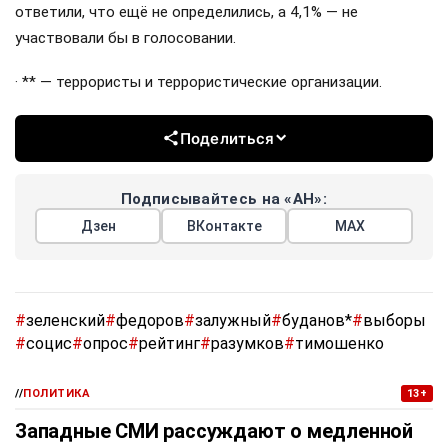
ответили, что ещё не определились, а 4,1% — не
участвовали бы в голосовании.
· ** — террористы и террористические организации.
Поделиться
Подписывайтесь на «АН»:
Дзен
ВКонтакте
МАХ
#
зеленский
#
федоров
#
залужный
#
буданов*
#
выборы
#
социс
#
опрос
#
рейтинг
#
разумков
#
тимошенко
//
ПОЛИТИКА
13+
Западные СМИ рассуждают о медленной