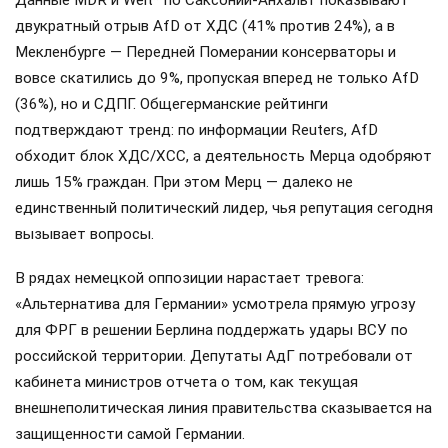
Данные MDR и Welt* по Саксонии-Анхальт показывают
двукратный отрыв AfD от ХДС (41% против 24%), а в
Мекленбурге — Передней Померании консерваторы и
вовсе скатились до 9%, пропуская вперед не только AfD
(36%), но и СДПГ. Общегерманские рейтинги
подтверждают тренд: по информации Reuters, AfD
обходит блок ХДС/ХСС, а деятельность Мерца одобряют
лишь 15% граждан. При этом Мерц — далеко не
единственный политический лидер, чья репутация сегодня
вызывает вопросы.
В рядах немецкой оппозиции нарастает тревога:
«Альтернатива для Германии» усмотрела прямую угрозу
для ФРГ в решении Берлина поддержать удары ВСУ по
российской территории. Депутаты АдГ потребовали от
кабинета министров отчета о том, как текущая
внешнеполитическая линия правительства сказывается на
защищенности самой Германии.