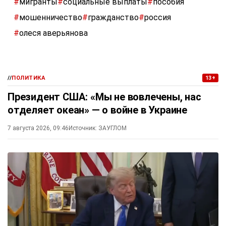
#
мигранты
#
социальные выплаты
#
пособия
#
мошенничество
#
гражданство
#
россия
#
олеся аверьянова
//
ПОЛИТИКА
13+
Президент США: «Мы не вовлечены, нас
отделяет океан» — о войне в Украине
7 августа 2026, 09:46
Источник:
ЗАУГЛОМ