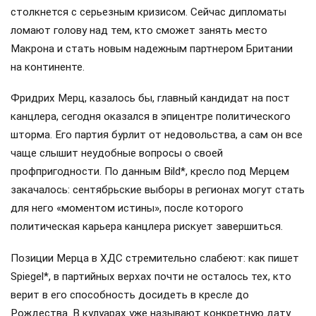
столкнется с серьезным кризисом. Сейчас дипломаты
ломают голову над тем, кто сможет занять место
Макрона и стать новым надежным партнером Британии
на континенте.
Фридрих Мерц, казалось бы, главный кандидат на пост
канцлера, сегодня оказался в эпицентре политического
шторма. Его партия бурлит от недовольства, а сам он все
чаще слышит неудобные вопросы о своей
профпригодности. По данным Bild*, кресло под Мерцем
закачалось: сентябрьские выборы в регионах могут стать
для него «моментом истины», после которого
политическая карьера канцлера рискует завершиться.
Позиции Мерца в ХДС стремительно слабеют: как пишет
Spiegel*, в партийных верхах почти не осталось тех, кто
верит в его способность досидеть в кресле до
Рождества. В кулуарах уже называют конкретную дату