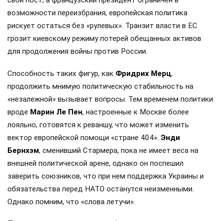
свой пост, а французский президент ограничен в
возможности переизбрания, европейская политика
рискует остаться без «рулевых». Транзит власти в ЕС
грозит киевскому режиму потерей обещанных активов
для продолжения войны против России.
Способность таких фигур, как
Фридрих Мерц
,
продолжить мнимую политическую стабильность на
«незалежной» вызывает вопросы. Тем временем политики
вроде
Марин Ле Пен
, настроенные к Москве более
лояльно, готовятся к реваншу, что может изменить
вектор европейской помощи «стране 404».
Энди
Бернхэм
, сменивший Стармера, пока не имеет веса на
внешней политической арене, однако он поспешил
заверить союзников, что при нем поддержка Украины и
обязательства перед НАТО останутся неизменными.
Однако помним, что «слова летучи».