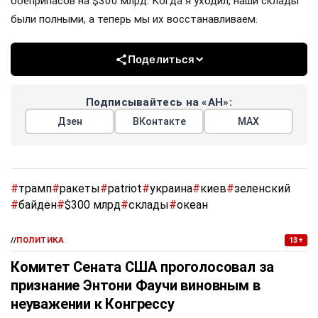
боеприпасов на $300 млрд. Когда я уходил, наши склады
были полными, а теперь мы их восстанавливаем.
Поделиться
Подписывайтесь на «АН»:
Дзен
ВКонтакте
МАХ
#
трамп
#
ракеты
#
patriot
#
украина
#
киев
#
зеленский
#
байден
#
$300 млрд
#
склады
#
океан
//
ПОЛИТИКА
13+
Комитет Сената США проголосовал за
признание Энтони Фаучи виновным в
неуважении к Конгрессу