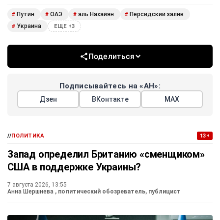
Путин
ОАЭ
аль Нахайян
Персидский залив
#
#
#
#
Украина
#
ЕЩЕ +3
Поделиться
Подписывайтесь на «АН»:
Дзен
ВКонтакте
МАХ
//
ПОЛИТИКА
13+
Запад определил Британию «сменщиком»
США в поддержке Украины?
7 августа 2026, 13:55
Анна Шершнева
, политический обозреватель, публицист