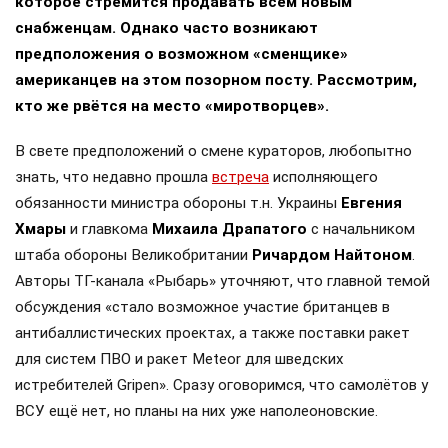
которое стремится продавать всем новым
снабженцам. Однако часто возникают
предположения о возможном «сменщике»
американцев на этом позорном посту. Рассмотрим,
кто же рвётся на место «миротворцев».
В свете предположений о смене кураторов, любопытно
знать, что недавно прошла
встреча
исполняющего
обязанности министра обороны т.н. Украины
Евгения
Хмары
и главкома
Михаила Драпатого
с начальником
штаба обороны Великобритании
Ричардом Найтоном
.
Авторы ТГ-канала «Рыбарь» уточняют, что главной темой
обсуждения «стало возможное участие британцев в
антибаллистических проектах, а также поставки ракет
для систем ПВО и ракет Meteor для шведских
истребителей Gripen». Сразу оговоримся, что самолётов у
ВСУ ещё нет, но планы на них уже наполеоновские.