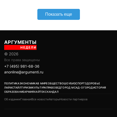
Показать еще
АРГУМЕНТЫ
НЕДЕЛИ
© 2026
Все права защищены
+7 (495) 981-68-36
anonline@argumenti.ru
ПОЛИТИКА
ЭКОНОМИКА
В МИРЕ
ОБЩЕСТВО
ШОУБИЗ
СПОРТ
ЗДОРОВЬЕ
ЛАЙФСТАЙЛ
ТУРИЗМ
КУЛЬТУРА
ПРАВОВЕД
ГОРОД М
САД-ОГОРОД
ИСТОРИЯ
ОБРАЗОВАНИЕ
АРМИЯ
ХАЙТЕК
СКАНДАЛ
Об издании
Главная
Все новости
Авторы
Новости партнеров