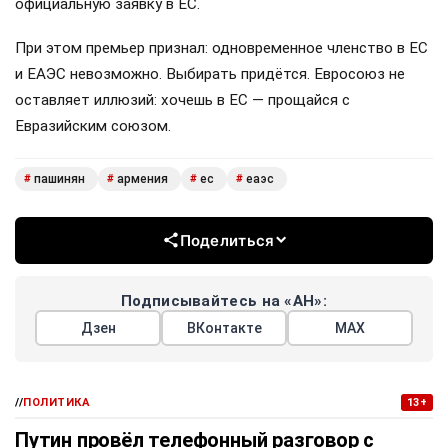
официальную заявку в ЕС.
При этом премьер признал: одновременное членство в ЕС
и ЕАЭС невозможно. Выбирать придётся. Евросоюз не
оставляет иллюзий: хочешь в ЕС — прощайся с
Евразийским союзом.
пашинян
армения
ес
еаэс
#
#
#
#
Поделиться
Подписывайтесь на «АН»:
Дзен
ВКонтакте
МАХ
//
ПОЛИТИКА
13+
Путин провёл телефонный разговор с