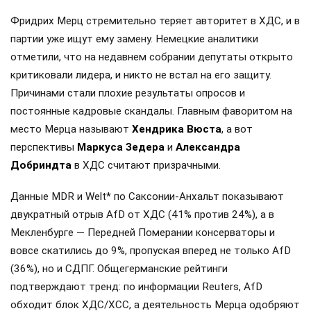
Фридрих Мерц стремительно теряет авторитет в ХДС, и в
партии уже ищут ему замену. Немецкие аналитики
отметили, что на недавнем собрании депутаты открыто
критиковали лидера, и никто не встал на его защиту.
Причинами стали плохие результаты опросов и
постоянные кадровые скандалы. Главным фаворитом на
место Мерца называют
Хендрика Вюста
, а вот
перспективы
Маркуса Зедера
и
Александра
Добриндта
в ХДС считают призрачными.
Данные MDR и Welt* по Саксонии-Анхальт показывают
двукратный отрыв AfD от ХДС (41% против 24%), а в
Мекленбурге — Передней Померании консерваторы и
вовсе скатились до 9%, пропуская вперед не только AfD
(36%), но и СДПГ. Общегерманские рейтинги
подтверждают тренд: по информации Reuters, AfD
обходит блок ХДС/ХСС, а деятельность Мерца одобряют