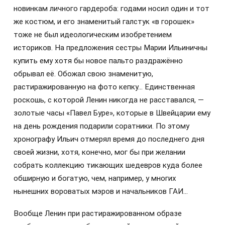
новинкам личного гардероба: годами носил один и тот
же костюм, и его знаменитый галстук «в горошек»
тоже не был идеологическим изобретением
историков. На предложения сестры Марии Ильиничны
купить ему хотя бы новое пальто раздражённо
обрывал её. Обожал свою знаменитую,
растиражированную на фото кепку… Единственная
роскошь, с которой Ленин никогда не расставался, —
золотые часы «Павел Буре», которые в Швейцарии ему
на день рождения подарили соратники. По этому
хронографу Ильич отмерял время до последнего дня
своей жизни, хотя, конечно, мог бы при желании
собрать коллекцию тикающих шедевров куда более
обширную и богатую, чем, например, у многих
нынешних вороватых мэров и начальников ГАИ…
Вообще Ленин при растиражированном образе