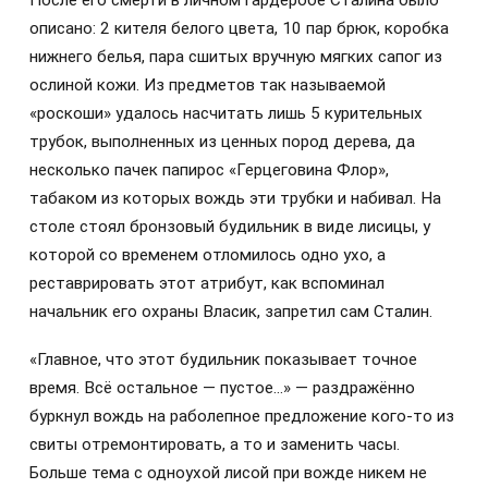
описано: 2 кителя белого цвета, 10 пар брюк, коробка
нижнего белья, пара сшитых вручную мягких сапог из
ослиной кожи. Из предметов так называемой
«роскоши» удалось насчитать лишь 5 курительных
трубок, выполненных из ценных пород дерева, да
несколько пачек папирос «Герцеговина Флор»,
табаком из которых вождь эти трубки и набивал. На
столе стоял бронзовый будильник в виде лисицы, у
которой со временем отломилось одно ухо, а
реставрировать этот атрибут, как вспоминал
начальник его охраны Власик, запретил сам Сталин.
«Главное, что этот будильник показывает точное
время. Всё остальное — пустое…» — раздражённо
буркнул вождь на раболепное предложение кого-то из
свиты отремонтировать, а то и заменить часы.
Больше тема с одноухой лисой при вожде никем не