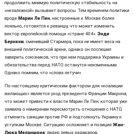
продолжить мнимую политическую стабильность на
«незалежной» вызывает вопросы. Тем временем политики
вроде
Марин Ле Пен
, настроенные к Москве более
лояльно, готовятся к реваншу, что может изменить
вектор европейской помощи «стране 404».
Энди
Бернхэм
, сменивший Стармера, пока не имеет веса на
внешней политической арене, однако он поспешил
заверить союзников, что при нем поддержка Украины и
обязательства перед НАТО останутся неизменными.
Однако помним, что «слова летучи».
По-настоящему критическим фактором для «коалиции
желающих» является уход президента Франции Макрона,
что может привести к власти Марин Ле Пен, которая уже
заявила о намерении пересмотреть отношения с НАТО,
отменить санкции против РФ и подтолкнуть Украину к
уступкам Москве. Ситуацию осложняет и позиция
Жан-
Люка Меланшона
: лидер левых радикалов,