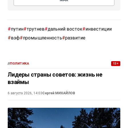
#
путин
#
трутнев
#
дальний восток
#
инвестиции
#
вэф
#
промышленность
#
развитие
//
ПОЛИТИКА
13+
Лидеры страны советов: жизнь не
взаймы
6 августа 2026, 14:03
Сергей МИХАЙЛОВ