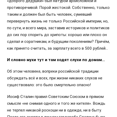
«доброго дедушки» был натурой архисложной и
противоречивой. Порой жестокой. Собственно, только
таким и должен был быть человек, сумевший
перевернуть жизнь не только Российской империи, но,
по сути, и всего мира, заставив историков и политиков
до сих пор спорить до хрипоты: хорошо или плохо он
сделал и соратникам, и будущим поколениям? Причём,
как принято считать, за зарплату всего в 500 рублей…
И словно мухи тут и там ходят слухи по домам…
Об этом человеке, вопреки российской традиции
обсуждать всё и всех, при жизни никаких слухов не
существовало: это было смертельно опасно!
Иосиф Сталин правил Советским Союзом в прямом
смысле «не снимая одного и того же кителя». Вождь
не терпел никакой роскоши ни в одежде, ни в быту.
После его смерти в личном гардеробе Сталина было