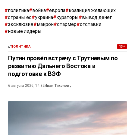
#
политика
#
война
#
европа
#
коалиция желающих
#
страны ес
#
украина
#
кураторы
#
вывод денег
#
эксклюзив
#
макрон
#
стармер
#
отставки
#
новые лидеры
//
ПОЛИТИКА
13+
Путин провёл встречу с Трутневым по
развитию Дальнего Востока и
подготовке к ВЭФ
6 августа 2026, 14:32
Иван Тихонов
,