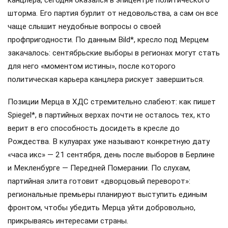
шторма. Его партия бурлит от недовольства, а сам он все
чаще слышит неудобные вопросы о своей
профпригодности. По данным Bild*, кресло под Мерцем
закачалось: сентябрьские выборы в регионах могут стать
для него «моментом истины», после которого
политическая карьера канцлера рискует завершиться.
Позиции Мерца в ХДС стремительно слабеют: как пишет
Spiegel*, в партийных верхах почти не осталось тех, кто
верит в его способность досидеть в кресле до
Рождества. В кулуарах уже называют конкретную дату
«часа икс» — 21 сентября, день после выборов в Берлине
и Мекленбурге — Передней Померании. По слухам,
партийная элита готовит «дворцовый переворот»:
региональные премьеры планируют выступить единым
фронтом, чтобы убедить Мерца уйти добровольно,
прикрываясь интересами страны.