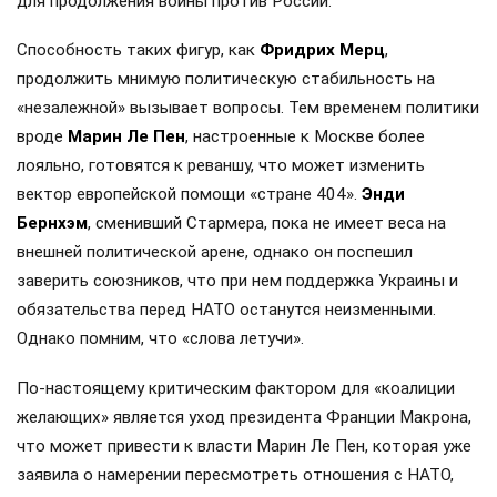
для продолжения войны против России.
Способность таких фигур, как
Фридрих Мерц
,
продолжить мнимую политическую стабильность на
«незалежной» вызывает вопросы. Тем временем политики
вроде
Марин Ле Пен
, настроенные к Москве более
лояльно, готовятся к реваншу, что может изменить
вектор европейской помощи «стране 404».
Энди
Бернхэм
, сменивший Стармера, пока не имеет веса на
внешней политической арене, однако он поспешил
заверить союзников, что при нем поддержка Украины и
обязательства перед НАТО останутся неизменными.
Однако помним, что «слова летучи».
По-настоящему критическим фактором для «коалиции
желающих» является уход президента Франции Макрона,
что может привести к власти Марин Ле Пен, которая уже
заявила о намерении пересмотреть отношения с НАТО,