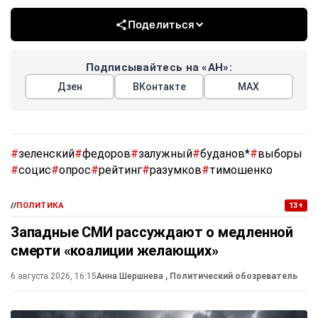
Поделиться
Подписывайтесь на «АН»:
Дзен
ВКонтакте
МАХ
#
зеленский
#
федоров
#
залужный
#
буданов*
#
выборы
#
социс
#
опрос
#
рейтинг
#
разумков
#
тимошенко
//
ПОЛИТИКА
13+
Западные СМИ рассуждают о медленной
смерти «коалиции желающих»
6 августа 2026, 16:15
Анна Шершнева
, Политический обозреватель