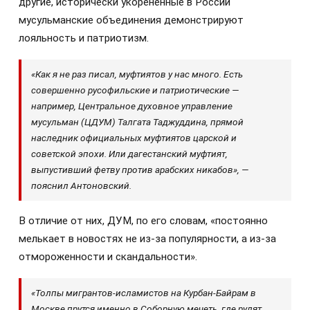
другие, исторически укоренённые в России
мусульманские объединения демонстрируют
лояльность и патриотизм.
«Как я не раз писал, муфтиятов у нас много. Есть
совершенно русофильские и патриотические —
например, Центральное духовное управление
мусульман (ЦДУМ) Талгата Таджуддина, прямой
наследник официальных муфтиятов царской и
советской эпохи. Или дагестанский муфтият,
выпустивший фетву против арабских никабов», —
пояснил Антоновский.
В отличие от них, ДУМ, по его словам, «постоянно
мелькает в новостях не из-за популярности, а из-за
отмороженности и скандальности».
«Толпы мигрантов-исламистов на Курбан-Байрам в
Москве прутся именно в Соборную мечеть, где рулят