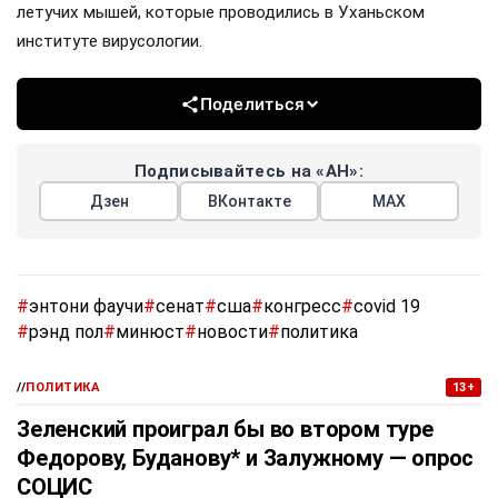
летучих мышей, которые проводились в Уханьском
институте вирусологии.
Поделиться
Подписывайтесь на «АН»:
Дзен
ВКонтакте
МАХ
#
энтони фаучи
#
сенат
#
сша
#
конгресс
#
covid 19
#
рэнд пол
#
минюст
#
новости
#
политика
//
ПОЛИТИКА
13+
Зеленский проиграл бы во втором туре
Федорову, Буданову* и Залужному — опрос
СОЦИС