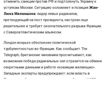
отменить санкции против РФ и подтолкнуть Украину к
уступкам Москве. Ситуацию осложняет и позиция
Жан-
Люка Меланшона
: лидер левых радикалов,
претендующий на пост президента, настроен еще
решительнее и требует окончательного разрыва Франции
с Североатлантическим альянсом.
Лондон всерьез обеспокоен политической
турбулентностью во Франции. Как сообщает The
Telegraph, британские чиновники просчитывают, как
возможная победа радикальных сил отразится на обмене
секретными данными и работе «коалиции желающих».
Западные эксперты предупреждают: если власть в
Париже перейдет к сторонникам жесткой линии, НАТО
столкнется с серьезным кризисом. Сейчас дипломаты
ломают голову над тем, кто сможет занять место
Макрона и стать новым надежным партнером Британии
на континенте.