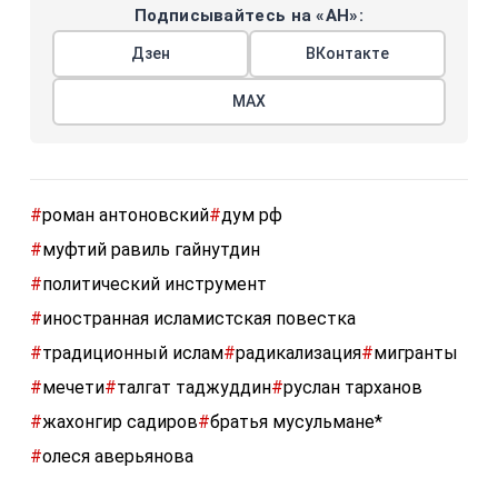
Подписывайтесь на «АН»:
Дзен
ВКонтакте
МАХ
#
роман антоновский
#
дум рф
#
муфтий равиль гайнутдин
#
политический инструмент
#
иностранная исламистская повестка
#
традиционный ислам
#
радикализация
#
мигранты
#
мечети
#
талгат таджуддин
#
руслан тарханов
#
жахонгир садиров
#
братья мусульмане*
#
олеся аверьянова