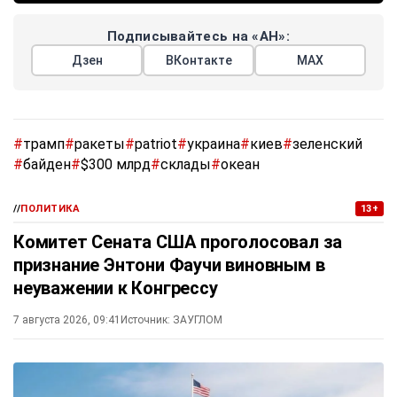
Подписывайтесь на «АН»:
Дзен
ВКонтакте
МАХ
#
трамп
#
ракеты
#
patriot
#
украина
#
киев
#
зеленский
#
байден
#
$300 млрд
#
склады
#
океан
//
ПОЛИТИКА
13+
Комитет Сената США проголосовал за
признание Энтони Фаучи виновным в
неуважении к Конгрессу
7 августа 2026, 09:41
Источник:
ЗАУГЛОМ