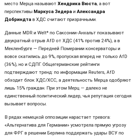
место Мерца называют
Хендрика Вюста
, а вот
перспективы
Маркуса Зедера
и
Александра
Добриндта
в ХДС считают призрачными.
Данные MDR и Welt* по Саксонии-Анхальт показывают
двукратный отрыв AfD от ХДС (41% против 24%), а в
Мекленбурге — Передней Померании консерваторы и
вовсе скатились до 9%, пропуская вперед не только AfD
(36%), но и СДПГ. Общегерманские рейтинги
подтверждают тренд: по информации Reuters, AfD
обходит блок ХДС/ХСС, а деятельность Мерца одобряют
лишь 15% граждан. При этом Мерц — далеко не
единственный политический лидер, чья репутация сегодня
вызывает вопросы.
В рядах немецкой оппозиции нарастает тревога:
«Альтернатива для Германии» усмотрела прямую угрозу
для ФРГ в решении Берлина поддержать удары ВСУ по