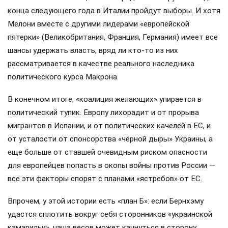
конца следующего года в Италии пройдут выборы. И хотя
Мелони вместе с другими лидерами «европейской
пятерки» (Великобритания, Франция, Германия) имеет все
шансы удержать власть, вряд ли кто-то из них
рассматривается в качестве реального наследника
политического курса Макрона.
В конечном итоге, «коалиция желающих» упирается в
политический тупик. Европу лихорадит и от прорыва
мигрантов в Испании, и от политических качелей в ЕС, и
от усталости от спонсорства «чёрной дыры» Украины, а
еще больше от ставшей очевидным риском опасности
для европейцев попасть в окопы войны против России —
все эти факторы спорят с планами «ястребов» от ЕС.
Впрочем, у этой истории есть «план Б»: если Бернхэму
удастся сплотить вокруг себя сторонников «украинской
камарильи», чаша весов может качнуться в сторону