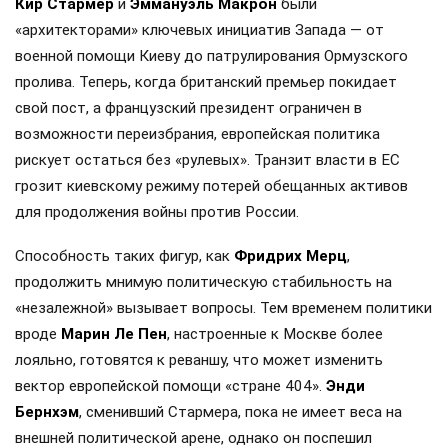
Кир Стармер
и
Эммануэль Макрон
были
«архитекторами» ключевых инициатив Запада — от
военной помощи Киеву до патрулирования Ормузского
пролива. Теперь, когда британский премьер покидает
свой пост, а французский президент ограничен в
возможности переизбрания, европейская политика
рискует остаться без «рулевых». Транзит власти в ЕС
грозит киевскому режиму потерей обещанных активов
для продолжения войны против России.
Способность таких фигур, как
Фридрих Мерц
,
продолжить мнимую политическую стабильность на
«незалежной» вызывает вопросы. Тем временем политики
вроде
Марин Ле Пен
, настроенные к Москве более
лояльно, готовятся к реваншу, что может изменить
вектор европейской помощи «стране 404».
Энди
Бернхэм
, сменивший Стармера, пока не имеет веса на
внешней политической арене, однако он поспешил