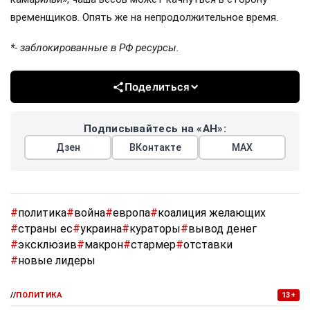
временщиков. Опять же на непродолжительное время.
*- заблокированные в РФ ресурсы.
Поделиться
Подписывайтесь на «АН»:
Дзен
ВКонтакте
МАХ
#
политика
#
война
#
европа
#
коалиция желающих
#
страны ес
#
украина
#
кураторы
#
вывод денег
#
эксклюзив
#
макрон
#
стармер
#
отставки
#
новые лидеры
//
ПОЛИТИКА
13+