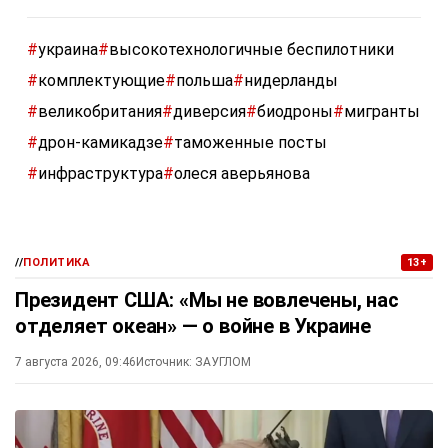
#
украина
#
высокотехнологичные беспилотники
#
комплектующие
#
польша
#
нидерланды
#
великобритания
#
диверсия
#
биодроны
#
мигранты
#
дрон-камикадзе
#
таможенные посты
#
инфраструктура
#
олеся аверьянова
//
ПОЛИТИКА
13+
Президент США: «Мы не вовлечены, нас
отделяет океан» — о войне в Украине
7 августа 2026, 09:46
Источник:
ЗАУГЛОМ