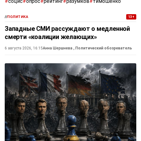
#
социс
#
опрос
#
рейтинг
#
разумков
#
тимошенко
//
ПОЛИТИКА
13+
Западные СМИ рассуждают о медленной
смерти «коалиции желающих»
6 августа 2026, 16:15
Анна Шершнева
, Политический обозреватель