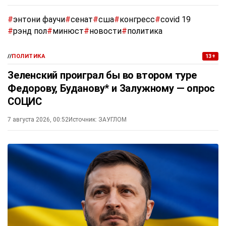
#
энтони фаучи
#
сенат
#
сша
#
конгресс
#
covid 19
#
рэнд пол
#
минюст
#
новости
#
политика
//
ПОЛИТИКА
13+
Зеленский проиграл бы во втором туре
Федорову, Буданову* и Залужному — опрос
СОЦИС
7 августа 2026, 00:52
Источник:
ЗАУГЛОМ