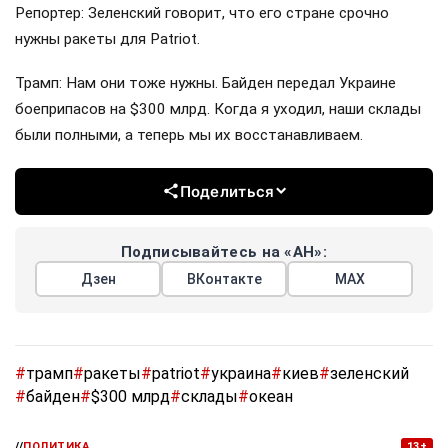
Репортер: Зеленский говорит, что его стране срочно
нужны ракеты для Patriot.
Трамп: Нам они тоже нужны. Байден передал Украине
боеприпасов на $300 млрд. Когда я уходил, наши склады
были полными, а теперь мы их восстанавливаем.
Поделиться
Подписывайтесь на «АН»:
Дзен
ВКонтакте
МАХ
#
трамп
#
ракеты
#
patriot
#
украина
#
киев
#
зеленский
#
байден
#
$300 млрд
#
склады
#
океан
//
ПОЛИТИКА
13+