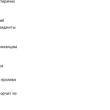
стерично
ий
езиденты
риканцам.
ые
 пролива
ворчит по