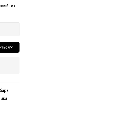
озяйки с
иться
рбара
яйка