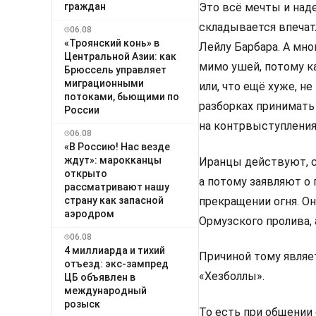
граждан
Это всё мечты и над
складывается впечат
06.08
«Троянский конь» в
Лейлу Барбара. А мн
Центральной Азии: как
мимо ушей, потому ка
Брюссель управляет
миграционными
или, что ещё хуже, н
потоками, бьющими по
разборках принимать 
России
на контрвыступления
06.08
«В Россию! Нас везде
ждут»: марокканцы
Иранцы действуют, с
открыто
а потому заявляют о
рассматривают нашу
страну как запасной
прекращении огня. О
аэродром
Ормузского пролива, 
06.08
4 миллиарда и тихий
Причиной тому являет
отъезд: экс-зампред
«Хезболлы».
ЦБ объявлен в
международный
розыск
То есть при общении