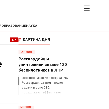
☰
Я
ОБРАЗОВАНИЕ
НАУКА
//
КАРТИНА ДНЯ
13+
АРМИЯ
Росгвардейцы
е
уничтожили свыше 120
беспилотников в ЛНР
Военнослужащие и сотрудники
Росгвардии, выполняющие
задачи в зоне СВО,
продолжают эффективно
противодействовать угрозам
с воздуха.
МНЕНИЕ