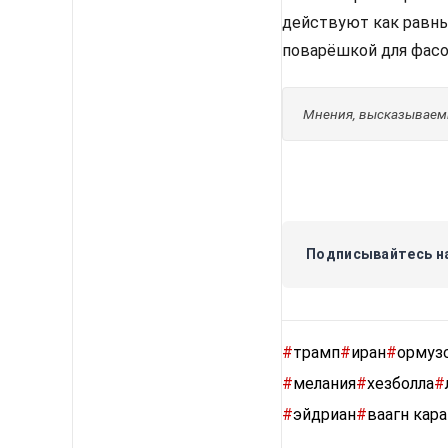
действуют как равный
поварёшкой для фасо
Мнения, высказываемы
Подписывайтесь на
#
трамп
#
иран
#
ормуз
#
мелания
#
хезболла
#
#
эйдриан
#
ваагн кар