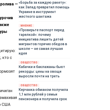
«Борьба за каждую ракету»:
пролива —
как Запад превратил помощь
Украине в инструмент
жесткого шантажа
иурочив
Также
МНЕНИЕ
«Проверьте паспорт перед
туры
тарелкой»: почему
инициатива лишить детей
мигрантов горячих обедов в
школе — не самая лучшая
цитирую:
идея
, кто с
ОБЩЕСТВО
Кабачки и баклажаны бьют
тормозят
рекорды: цены на овощи
выросли почти на треть
ОБЩЕСТВО
Керчанка обманом получила
ичиган
1,1 млн рублей у семьи
азмахивая
пенсионера и получила срок
о США