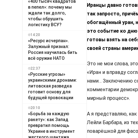
«400 тысяч квадратов
Иранцы давно готов
в пепел»: почему мы
ждали так долго,
так запросто, причё
чтобы обрушить
обогащённый уран, 
логистику ВСУ?
это событие ко дню
14:20
готовы взять на се
«Ресурс исчерпан».
Залужный признал:
своей страны америк
Россия научилась бить
всё оружие НАТО
Это не мои слова, эт
22:37
«Иран и вправду согл
«Русские угрозы»
украинскими дронами:
нами… Заключению со
литовская разведка
комментарии демокра
готовит основу для
будущей провокации
мирный процесс».
20:10
А я представляю, ка
«Борьба за каждую
ракету»: как Запад
Лейли Барбара, из те
превратил помощь
поварёшкой для фасо
Украине в инструмент
жесткого шантажа