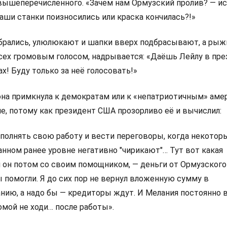
 вышеперечисленного. «Зачем нам Ормузский пролив? — и
наши станки поизносились или краска кончилась?!»
обрались, улюлюкают и шапки вверх подбрасывают, а рыж
всех громовым голосом, надрывается: «Даёшь Лейлу в пр
! Буду только за неё голосовать!»
она примкнула к демократам или к «непатриотичным» аме
е, потому как президент США прозорливо её и вычислил:
полнять свою работу и вести переговоры, когда некотор
анном ранее уровне негативно "чирикают"… Тут вот какая
я он потом со своим помощником, — деньги от Ормузского
 помогли. Я до сих пор не вернул вложенную сумму в
нию, а надо бы — кредиторы ждут. И Мелания постоянно 
омой не ходи… после работы».