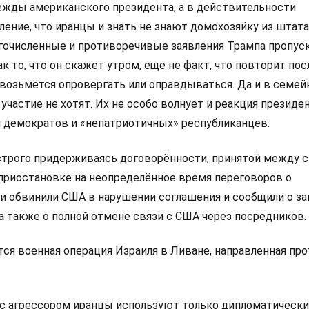
ежды американского президента, а в действительности
ление, что иранцы и знать не знают домохозяйку из штат
огочисленные и противоречивые заявления Трампа пропус
к то, что он скажет утром, ещё не факт, что повторит пос
е возьмётся опровергать или оправдываться. Да и в семе
участие не хотят. Их не особо волнует и реакция презид
 демократов и «непатриотичных» республиканцев.
трого придерживаясь договорённости, принятой между с
 приостановке на неопределённое время переговоров о
ни обвинили США в нарушении соглашения и сообщили о з
а также о полной отмене связи с США через посредников.
ся военная операция Израиля в Ливане, направленная про
 с агрессором иранцы используют только дипломатически