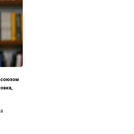
росоюзом
овка,
ой