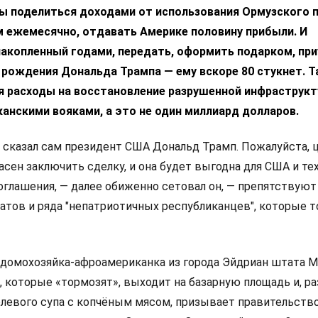
ы поделиться доходами от использования Ормузского 
м ежемесячно, отдавать Америке половину прибыли. И
накопленный годами, передать, оформить подарком, пр
 рождения Дональда Трампа — ему вскоре 80 стукнет. 
бя расходы на восстановление разрушенной инфраструк
анскими вояками, а это не один миллиард долларов.
о сказал сам президент США Дональд Трамп. Пожалуйста, 
асен заключить сделку, и она будет выгодна для США и тех
глашения, — далее обиженно сетовал он, — препятствуют
тов и ряда "непатриотичных республиканцев", которые 
к домохозяйка-афроамериканка из города Эйдриан штата М
х, которые «тормозят», выходит на базарную площадь и, р
левого супа с копчёным мясом, призывает правительств