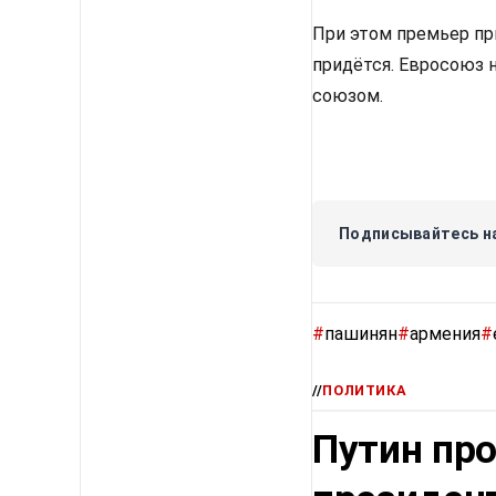
При этом премьер пр
придётся. Евросоюз 
союзом.
Подписывайтесь на
#
пашинян
#
армения
#
//
ПОЛИТИКА
Путин про