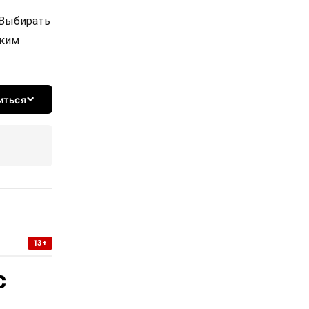
 Выбирать
ским
иться
13+
с