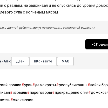
 с равным, не заискивая и не опускаясь до уровня домох
левого супа с копчёным мясом.
е в данной рубрике, могут не совпадать с позицией редакции
Подел
 «АН»:
Дзен
ВКонтакте
МАХ
ский пролив
#
уран
#
демократы
#
республиканцы
#
лейли ба
ливан
#
израиль
#
переговоры
#
прекращение огня
#
домохоз
апетян
#
эксклюзив