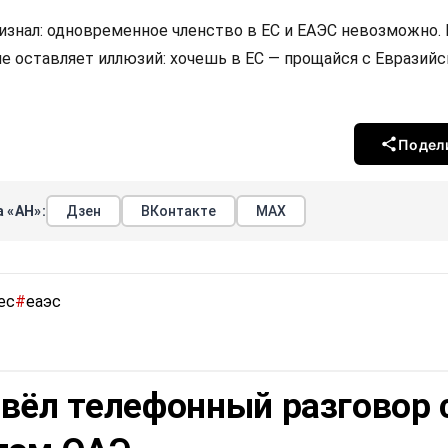
изнал: одновременное членство в ЕС и ЕАЭС невозможно.
не оставляет иллюзий: хочешь в ЕС — прощайся с Евразий
Подел
 «АН»:
Дзен
ВКонтакте
МАХ
ес
#
еаэс
вёл телефонный разговор 