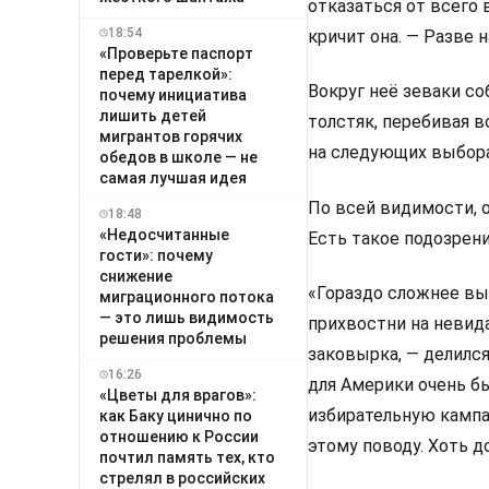
отказаться от всего
18:54
кричит она. — Разве 
«Проверьте паспорт
перед тарелкой»:
Вокруг неё зеваки с
почему инициатива
лишить детей
толстяк, перебивая 
мигрантов горячих
на следующих выборах
обедов в школе — не
самая лучшая идея
По всей видимости, 
18:48
«Недосчитанные
Есть такое подозрени
гости»: почему
снижение
«Гораздо сложнее вы
миграционного потока
— это лишь видимость
прихвостни на невид
решения проблемы
заковырка, — делилс
16:26
для Америки очень бы
«Цветы для врагов»:
избирательную кампа
как Баку цинично по
отношению к России
этому поводу. Хоть д
почтил память тех, кто
стрелял в российских