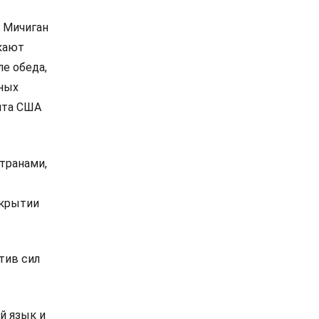
а Мичиган
кают
ле обеда,
йных
ента США
транами,
акрытии
тив сил
й язык и