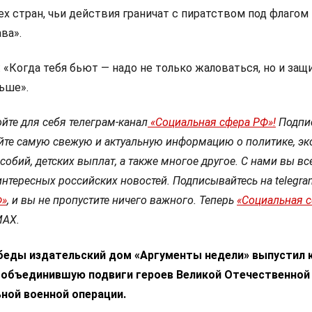
ех стран, чьи действия граничат с пиратством под флагом
ва».
: «Когда тебя бьют — надо не только жаловаться, но и защ
ьше».
йте для себя телеграм-канал
«Социальная сфера РФ»!
Подпи
йте самую свежую и актуальную информацию о политике, эк
собий, детских выплат, а также многое другое. С нами вы вс
интересных российских новостей. Подписывайтесь на telegra
Ф»
, и вы не пропустите ничего важного. Теперь
«Социальная 
МАХ.
беды издательский дом «Аргументы недели» выпустил 
, объединившую подвиги героев Великой Отечественной
ной военной операции.