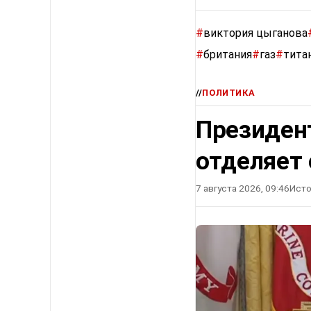
#
виктория цыганова
#
британия
#
газ
#
тита
//
ПОЛИТИКА
Президен
отделяет 
7 августа 2026, 09:46
Исто