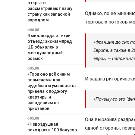
открыто
рассматривают нашу
Однако, по её мнени
страну как запасной
аэродром
торговых потоков ме
06.08
4 миллиарда и тихий
отъезд: экс-зампред
«Франция до сих по
ЦБ объявлен в
Европе, а также в 
международный
евро», — напомнил
розыск
05.08
«Гори оно всё синим
И задала риторически
пламенем»: как
судебная «гуманность»
привела к поджогу
квартиры и
«Почему-то это "ф
нападениям на
приставов
05.08
Она выразила раздра
«Невоздушная
одной стороны, пози
походка» и 100 бонусов