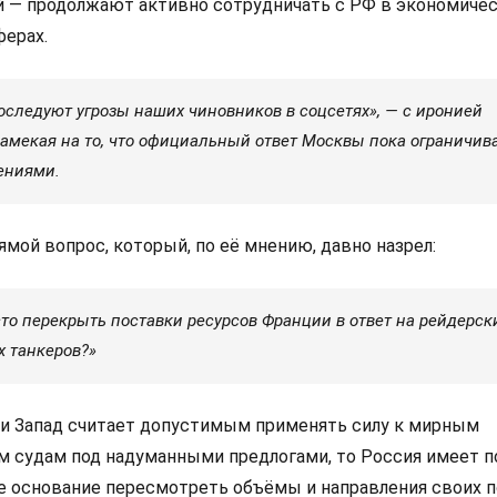
гой — продолжают активно сотрудничать с РФ в экономиче
ферах.
оследуют угрозы наших чиновников в соцсетях», — с иронией
намекая на то, что официальный ответ Москвы пока ограничив
ениями.
ямой вопрос, который, по её мнению, давно назрел:
сто перекрыть поставки ресурсов Франции в ответ на рейдерск
х танкеров?»
ли Запад считает допустимым применять силу к мирным
 судам под надуманными предлогами, то Россия имеет п
е основание пересмотреть объёмы и направления своих 