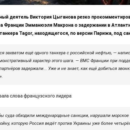
ный деятель Виктория Цыганова резко прокомментиро
та Франции Эмманюэля Макрона о задержании в Атлант
танкера Tagor, находящегося, по версии Парижа, под са
ся захватом ещё одного танкера с российской нефтью, — напи
емонстративный характер этого шага. — ВМС Франции при подд
партнёров задержали... Уже и не знает, как ещё добиться звонк
».
ала слова французского лидера:
бы суда обходили международные санкции, нарушали морское
йну, которую Россия ведёт против Украины уже более четырёх