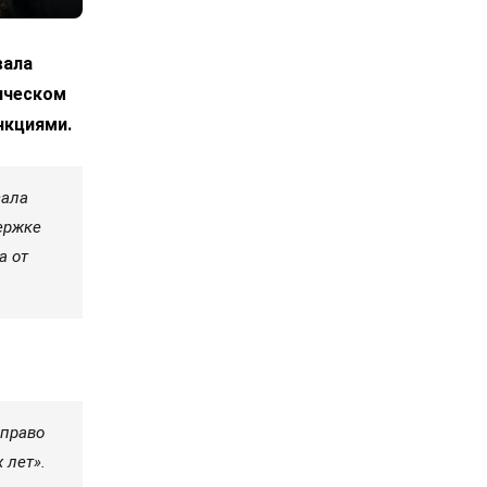
вала
ическом
нкциями.
сала
ержке
а от
 право
 лет».