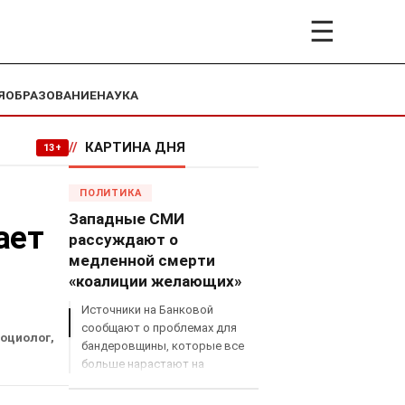
☰
Я
ОБРАЗОВАНИЕ
НАУКА
//
КАРТИНА ДНЯ
13+
ПОЛИТИКА
Западные СМИ
ает
рассуждают о
медленной смерти
«коалиции желающих»
Источники на Банковой
сообщают о проблемах для
социолог,
бандеровщины, которые все
больше нарастают на
международном поле, что
сильно ударит по позициям