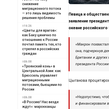
снижение
миграционного потока
— это лишь видимость
Певица и обществен
решения проблемы
заявление президен
16:26
океане российского 
«Цветы для врагов»:
как Баку цинично по
отношению к России
«Макрон похвастал
почтил память тех, кто
стрелял в российских
она, подчеркнув д
граждан
Британии и других 
06.08
президента России
«Троянский конь» в
Центральной Азии: как
Брюссель управляет
Цыганова процитиров
миграционными
потоками, бьющими по
России
«Недопустимо, что
06.08
«В Россию! Нас везде
и финансировали во
ждут»: марокканцы