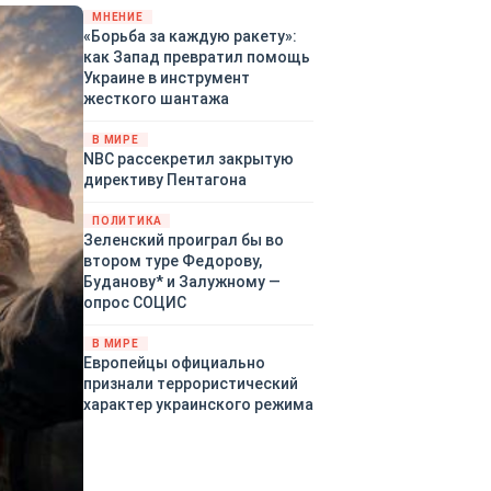
«страны 404» в следующем
МНЕНИЕ
«Борьба за каждую ракету»:
году. Однако киевские
как Запад превратил помощь
временщики не торопятся
Украине в инструмент
заключать мир - ведь есть
жесткого шантажа
поддержка в ЕС.
Политический кризис в
В МИРЕ
Британии и Германии, выборы
NBC рассекретил закрытую
во Франции могут полностью
директиву Пентагона
изменить геополитический
ландшафт в мире, пока
ПОЛИТИКА
Зеленский ожидает выборов
Зеленский проиграл бы во
в США.
втором туре Федорову,
Буданову* и Залужному —
опрос СОЦИС
В МИРЕ
Европейцы официально
признали террористический
характер украинского режима