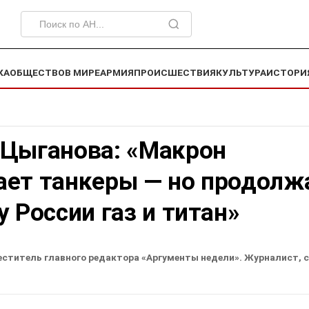
КА
ОБЩЕСТВО
В МИРЕ
АРМИЯ
ПРОИСШЕСТВИЯ
КУЛЬТУРА
ИСТОРИ
 Цыганова: «Макрон
ает танкеры — но продолж
у России газ и титан»
еститель главного редактора «Аргументы недели». Журналист, 