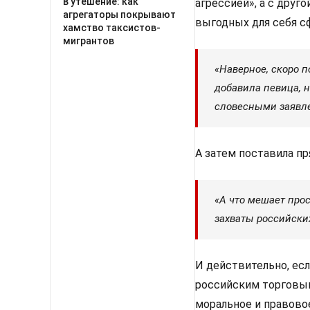
в утешение: как
агрессией», а с дру
агрегаторы покрывают
выгодных для себя с
хамство таксистов-
мигрантов
«Наверное, скоро п
добавила певица, 
словесными заявл
А затем поставила пр
«А что мешает про
захваты российски
И действительно, ес
российским торговым
моральное и правово