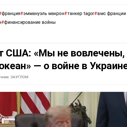
#
франция
#
эммануэль макрон
#
танкер tagor
#
вмс франции
н
#
финансирование войны
т США: «Мы не вовлечены,
океан» — о войне в Украин
чник:
ЗАУГЛОМ