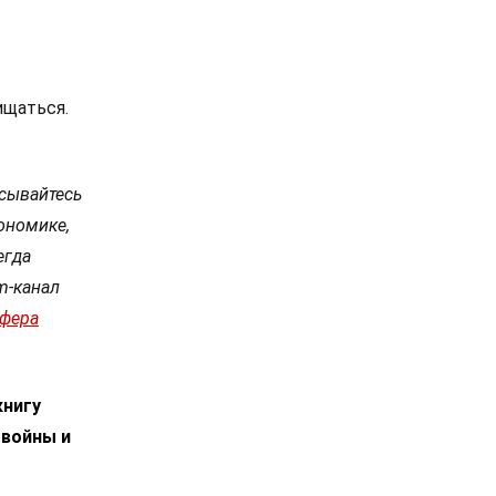
ищаться.
сывайтесь
ономике,
егда
m-канал
сфера
книгу
 войны и