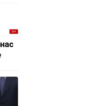
13+
 нас
е