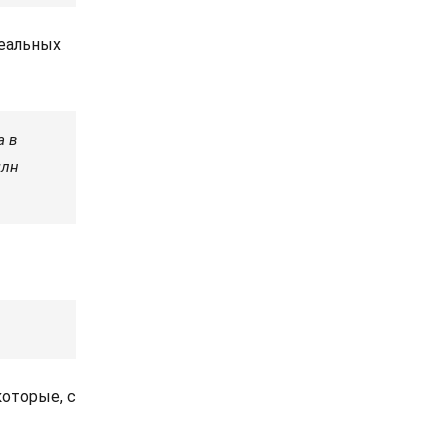
реальных
а в
млн
которые, с