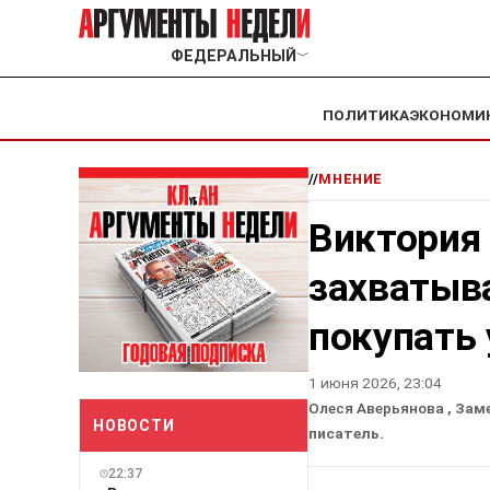
ФЕДЕРАЛЬНЫЙ
﹀
ПОЛИТИКА
ЭКОНОМИ
//
МНЕНИЕ
Виктория
захватыв
покупать 
1 июня 2026, 23:04
Олеся Аверьянова
, Зам
НОВОСТИ
писатель.
22:37