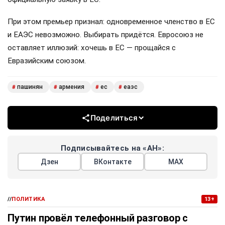
При этом премьер признал: одновременное членство в ЕС
и ЕАЭС невозможно. Выбирать придётся. Евросоюз не
оставляет иллюзий: хочешь в ЕС — прощайся с
Евразийским союзом.
пашинян
армения
ес
еаэс
#
#
#
#
Поделиться
Подписывайтесь на «АН»:
Дзен
ВКонтакте
МАХ
//
ПОЛИТИКА
13+
Путин провёл телефонный разговор с