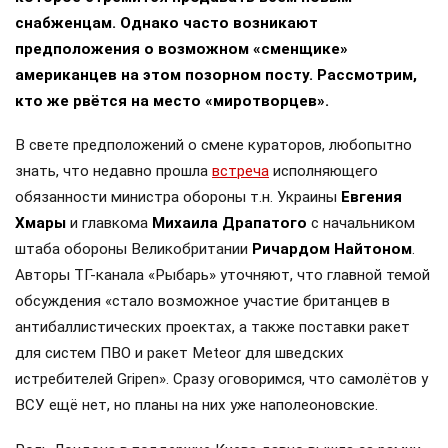
снабженцам. Однако часто возникают
предположения о возможном «сменщике»
американцев на этом позорном посту. Рассмотрим,
кто же рвётся на место «миротворцев».
В свете предположений о смене кураторов, любопытно
знать, что недавно прошла
встреча
исполняющего
обязанности министра обороны т.н. Украины
Евгения
Хмары
и главкома
Михаила Драпатого
с начальником
штаба обороны Великобритании
Ричардом Найтоном
.
Авторы ТГ-канала «Рыбарь» уточняют, что главной темой
обсуждения «стало возможное участие британцев в
антибаллистических проектах, а также поставки ракет
для систем ПВО и ракет Meteor для шведских
истребителей Gripen». Сразу оговоримся, что самолётов у
ВСУ ещё нет, но планы на них уже наполеоновские.