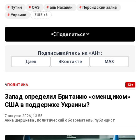
Путин
ОАЭ
аль Нахайян
Персидский залив
#
#
#
#
Украина
#
ЕЩЕ +3
Поделиться
Подписывайтесь на «АН»:
Дзен
ВКонтакте
МАХ
//
ПОЛИТИКА
13+
Запад определил Британию «сменщиком»
США в поддержке Украины?
7 августа 2026, 13:55
Анна Шершнева
, политический обозреватель, публицист