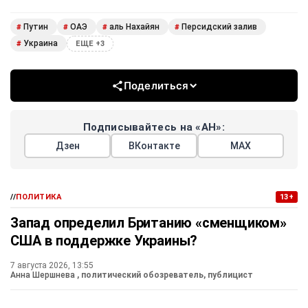
Путин
ОАЭ
аль Нахайян
Персидский залив
#
#
#
#
Украина
#
ЕЩЕ +3
Поделиться
Подписывайтесь на «АН»:
Дзен
ВКонтакте
МАХ
//
ПОЛИТИКА
13+
Запад определил Британию «сменщиком»
США в поддержке Украины?
7 августа 2026, 13:55
Анна Шершнева
, политический обозреватель, публицист