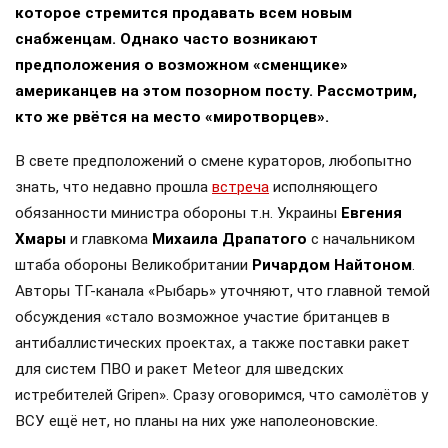
которое стремится продавать всем новым
снабженцам. Однако часто возникают
предположения о возможном «сменщике»
американцев на этом позорном посту. Рассмотрим,
кто же рвётся на место «миротворцев».
В свете предположений о смене кураторов, любопытно
знать, что недавно прошла
встреча
исполняющего
обязанности министра обороны т.н. Украины
Евгения
Хмары
и главкома
Михаила Драпатого
с начальником
штаба обороны Великобритании
Ричардом Найтоном
.
Авторы ТГ-канала «Рыбарь» уточняют, что главной темой
обсуждения «стало возможное участие британцев в
антибаллистических проектах, а также поставки ракет
для систем ПВО и ракет Meteor для шведских
истребителей Gripen». Сразу оговоримся, что самолётов у
ВСУ ещё нет, но планы на них уже наполеоновские.