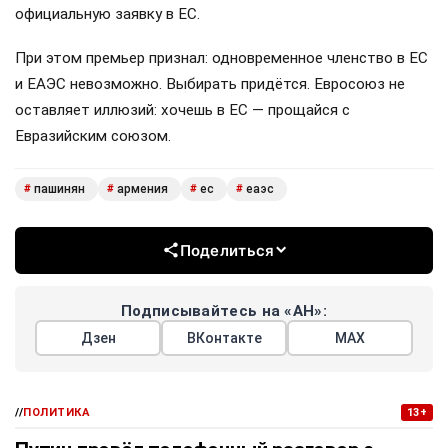
официальную заявку в ЕС.
При этом премьер признал: одновременное членство в ЕС
и ЕАЭС невозможно. Выбирать придётся. Евросоюз не
оставляет иллюзий: хочешь в ЕС — прощайся с
Евразийским союзом.
пашинян
армения
ес
еаэс
#
#
#
#
Поделиться
Подписывайтесь на «АН»:
Дзен
ВКонтакте
МАХ
//
ПОЛИТИКА
13+