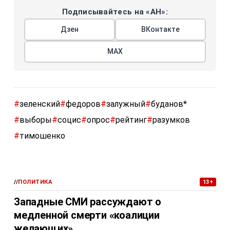
Подписывайтесь на «АН»:
Дзен
ВКонтакте
МАХ
#
зеленский
#
федоров
#
залужный
#
буданов*
#
выборы
#
социс
#
опрос
#
рейтинг
#
разумков
#
тимошенко
//
ПОЛИТИКА
13+
Западные СМИ рассуждают о
медленной смерти «коалиции
желающих»