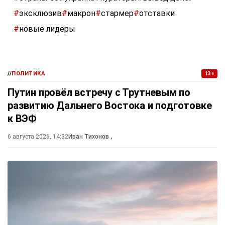
#
эксклюзив
#
макрон
#
стармер
#
отставки
#
новые лидеры
//
ПОЛИТИКА
13+
Путин провёл встречу с Трутневым по
развитию Дальнего Востока и подготовке
к ВЭФ
6 августа 2026, 14:32
Иван Тихонов
,