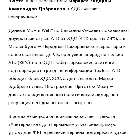
Вюста
, а вот перспективы
Маркуса Зедера
и
Александра Добриндта
в ХДС считают
призрачными.
Данные MDR и Welt* по Саксонии-Анхальт показывают
двукратный отрыв AfD от ХДС (41% против 24%), а в
Мекленбурге — Передней Померании консерваторы и
вовсе скатились до 9%, пропуская вперед не только
AfD (36%), но и СДПГ. Общегерманские рейтинги
подтверждают тренд: по информации Reuters, AfD
обходит блок ХДС/ХСС, а деятельность Мерца
одобряют лишь 15% граждан. При этом Мерц —
далеко не единственный политический лидер, чья
репутация сегодня вызывает вопросы.
В рядах немецкой оппозиции нарастает тревога:
«Альтернатива для Германии» усмотрела прямую
угрозу для ФРГ в решении Берлина поддержать удары