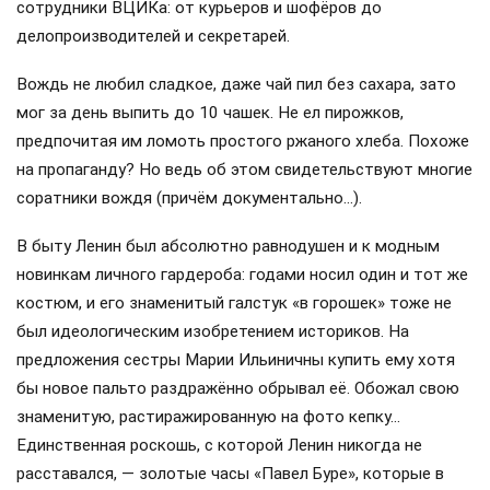
сотрудники ВЦИКа: от курьеров и шофёров до
делопроизводителей и секретарей.
Вождь не любил сладкое, даже чай пил без сахара, зато
мог за день выпить до 10 чашек. Не ел пирожков,
предпочитая им ломоть простого ржаного хлеба. Похоже
на пропаганду? Но ведь об этом свидетельствуют многие
соратники вождя (причём документально…).
В быту Ленин был абсолютно равнодушен и к модным
новинкам личного гардероба: годами носил один и тот же
костюм, и его знаменитый галстук «в горошек» тоже не
был идеологическим изобретением историков. На
предложения сестры Марии Ильиничны купить ему хотя
бы новое пальто раздражённо обрывал её. Обожал свою
знаменитую, растиражированную на фото кепку…
Единственная роскошь, с которой Ленин никогда не
расставался, — золотые часы «Павел Буре», которые в