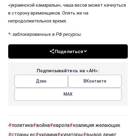
«украинской камарильи», чаша весов может качнуться
в сторону временщиков. Опять же на
непродолжительное время.
*- заблокированные в РФ ресурсы.
Поделиться
Подписывайтесь на «АН»:
Дзен
ВКонтакте
МАХ
#
политика
#
война
#
европа
#
коалиция желающих
#
страны ес
#
украина
#
кураторы
#
вывод денег