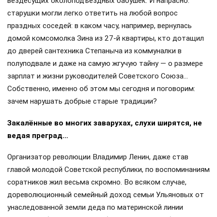
вездесущих околоподъездных бабушек. И напрасно:
старушки могли легко ответить на любой вопрос
праздных соседей: в каком часу, например, вернулась
домой комсомолка Зина из 27-й квартиры, кто дотащил
до дверей сантехника Степаныча из коммуналки в
полуподвале и даже на самую жгучую тайну — о размере
зарплат и жизни руководителей Советского Союза…
Собственно, именно об этом мы сегодня и поговорим:
зачем нарушать добрые старые традиции?
Закалённые во многих заварухах, слухи ширятся, не
ведая преград…
Организатор революции Владимир Ленин, даже став
главой молодой Советской республики, по воспоминаниям
соратников жил весьма скромно. Во всяком случае,
дореволюционный семейный доход семьи Ульяновых от
унаследованной земли деда по материнской линии