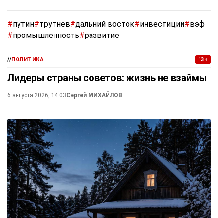
#
путин
#
трутнев
#
дальний восток
#
инвестиции
#
вэф
#
промышленность
#
развитие
//
ПОЛИТИКА
13+
Лидеры страны советов: жизнь не взаймы
6 августа 2026, 14:03
Сергей МИХАЙЛОВ