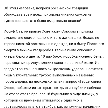
Об этом человеке, вопреки российской традиции
обсуждать всё и всех, при жизни никаких слухов не
существовало: это было смертельно опасно!
Иосиф Сталин правил Советским Союзом в прямом
смысле «не снимая одного и того же кителя». Вождь не
терпел никакой роскоши ни в одежде, ни в быту. После его
смерти в личном гардеробе Сталина было описано: 2
кителя белого цвета, 10 пар брюк, коробка нижнего белья,
пара сшитых вручную мягких сапог из ослиной кожи. Из
предметов так называемой «роскоши» удалось насчитать
лишь 5 курительных трубок, выполненных из ценных
пород дерева, да несколько пачек папирос «Герцеговина
Флор», табаком из которых вождь эти трубки и набивал.
На столе стоял бронзовый будильник в виде лисицы, у
которой со временем отломилось одно ухо, а
реставрировать этот атрибут, как вспоминал начальник