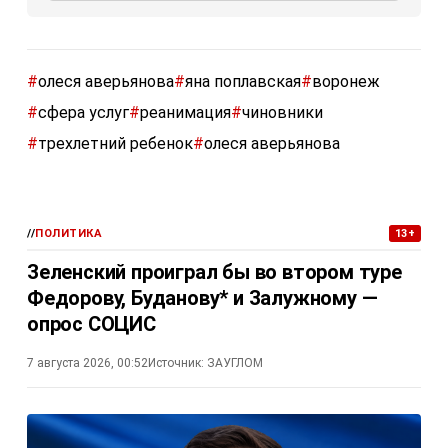
#
олеся аверьянова
#
яна поплавская
#
воронеж
#
сфера услуг
#
реанимация
#
чиновники
#
трехлетний ребенок
#
олеся аверьянова
//
ПОЛИТИКА
13+
Зеленский проиграл бы во втором туре
Федорову, Буданову* и Залужному —
опрос СОЦИС
7 августа 2026, 00:52
Источник:
ЗАУГЛОМ