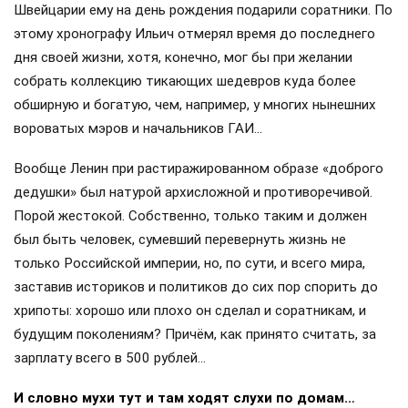
Швейцарии ему на день рождения подарили соратники. По
этому хронографу Ильич отмерял время до последнего
дня своей жизни, хотя, конечно, мог бы при желании
собрать коллекцию тикающих шедевров куда более
обширную и богатую, чем, например, у многих нынешних
вороватых мэров и начальников ГАИ…
Вообще Ленин при растиражированном образе «доброго
дедушки» был натурой архисложной и противоречивой.
Порой жестокой. Собственно, только таким и должен
был быть человек, сумевший перевернуть жизнь не
только Российской империи, но, по сути, и всего мира,
заставив историков и политиков до сих пор спорить до
хрипоты: хорошо или плохо он сделал и соратникам, и
будущим поколениям? Причём, как принято считать, за
зарплату всего в 500 рублей…
И словно мухи тут и там ходят слухи по домам…