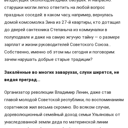
вездесущих околоподъездных бабушек. И напрасно:
старушки могли легко ответить на любой вопрос
праздных соседей: в каком часу, например, вернулась
домой комсомолка Зина из 27-й квартиры, кто дотащил
до дверей сантехника Степаныча из коммуналки в
полуподвале и даже на самую жгучую тайну — о размере
зарплат и жизни руководителей Советского Союза…
Собственно, именно об этом мы сегодня и поговорим:
зачем нарушать добрые старые традиции?
Закалённые во многих заварухах, слухи ширятся, не
ведая преград…
Организатор революции Владимир Ленин, даже став
главой молодой Советской республики, по воспоминаниям
соратников жил весьма скромно. Во всяком случае,
дореволюционный семейный доход семьи Ульяновых от
унаследованной земли деда по материнской линии