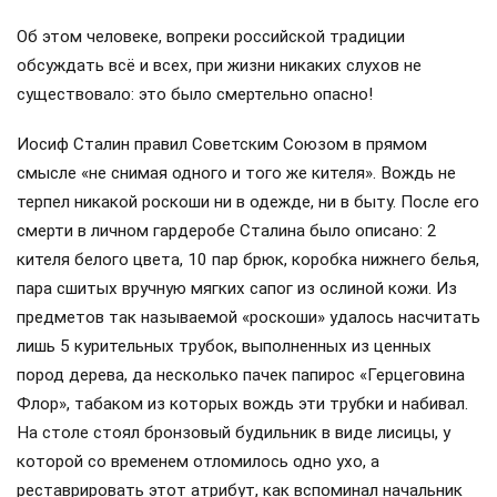
Об этом человеке, вопреки российской традиции
обсуждать всё и всех, при жизни никаких слухов не
существовало: это было смертельно опасно!
Иосиф Сталин правил Советским Союзом в прямом
смысле «не снимая одного и того же кителя». Вождь не
терпел никакой роскоши ни в одежде, ни в быту. После его
смерти в личном гардеробе Сталина было описано: 2
кителя белого цвета, 10 пар брюк, коробка нижнего белья,
пара сшитых вручную мягких сапог из ослиной кожи. Из
предметов так называемой «роскоши» удалось насчитать
лишь 5 курительных трубок, выполненных из ценных
пород дерева, да несколько пачек папирос «Герцеговина
Флор», табаком из которых вождь эти трубки и набивал.
На столе стоял бронзовый будильник в виде лисицы, у
которой со временем отломилось одно ухо, а
реставрировать этот атрибут, как вспоминал начальник