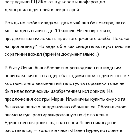
сотрудники ВЦИКа: от курьеров и шофёров до
делопроизводителей и секретарей.
Вождь не любил сладкое, даже чай пил без сахара, зато
мог за день выпить до 10 чашек. Не ел пирожков,
предпочитая им ломоть простого ржаного хлеба. Похоже
на пропаганду? Но ведь об этом свидетельствуют многие
соратники вождя (причём документально…).
В быту Ленин был абсолютно равнодушен и к модным
новинкам личного гардероба: годами носил один и тот же
костюм, и его знаменитый галстук «в горошек» тоже не
был идеологическим изобретением историков. На
предложения сестры Марии Ильиничны купить ему хотя
бы новое пальто раздражённо обрывал её. Обожал свою
знаменитую, растиражированную на фото кепку…
Единственная роскошь, с которой Ленин никогда не
расставался, — золотые часы «Павел Буре», которые в