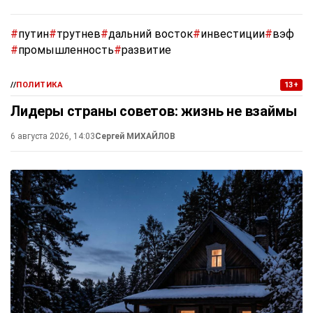
#
путин
#
трутнев
#
дальний восток
#
инвестиции
#
вэф
#
промышленность
#
развитие
//
ПОЛИТИКА
13+
Лидеры страны советов: жизнь не взаймы
6 августа 2026, 14:03
Сергей МИХАЙЛОВ