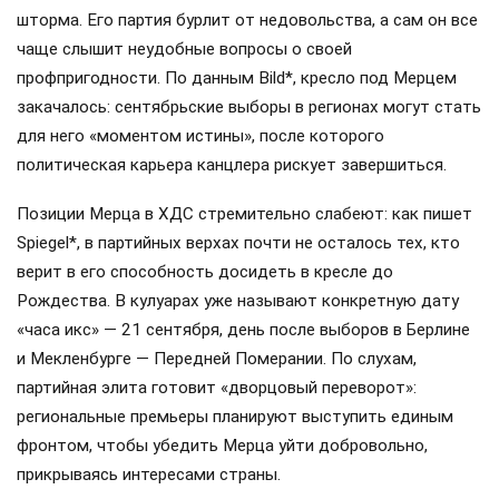
шторма. Его партия бурлит от недовольства, а сам он все
чаще слышит неудобные вопросы о своей
профпригодности. По данным Bild*, кресло под Мерцем
закачалось: сентябрьские выборы в регионах могут стать
для него «моментом истины», после которого
политическая карьера канцлера рискует завершиться.
Позиции Мерца в ХДС стремительно слабеют: как пишет
Spiegel*, в партийных верхах почти не осталось тех, кто
верит в его способность досидеть в кресле до
Рождества. В кулуарах уже называют конкретную дату
«часа икс» — 21 сентября, день после выборов в Берлине
и Мекленбурге — Передней Померании. По слухам,
партийная элита готовит «дворцовый переворот»:
региональные премьеры планируют выступить единым
фронтом, чтобы убедить Мерца уйти добровольно,
прикрываясь интересами страны.