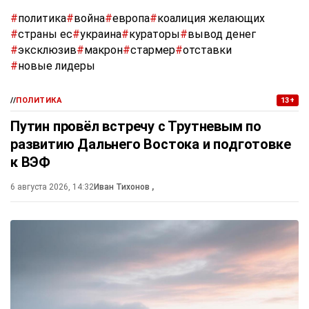
#
политика
#
война
#
европа
#
коалиция желающих
#
страны ес
#
украина
#
кураторы
#
вывод денег
#
эксклюзив
#
макрон
#
стармер
#
отставки
#
новые лидеры
//
ПОЛИТИКА
13+
Путин провёл встречу с Трутневым по
развитию Дальнего Востока и подготовке
к ВЭФ
6 августа 2026, 14:32
Иван Тихонов
,