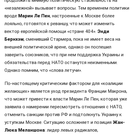
продолжить мнимую политическую стабильность на
«незалежной» вызывает вопросы. Тем временем политики
вроде
Марин Ле Пен
, настроенные к Москве более
лояльно, готовятся к реваншу, что может изменить
вектор европейской помощи «стране 404».
Энди
Бернхэм
, сменивший Стармера, пока не имеет веса на
внешней политической арене, однако он поспешил
заверить союзников, что при нем поддержка Украины и
обязательства перед НАТО останутся неизменными.
Однако помним, что «слова летучи».
По-настоящему критическим фактором для «коалиции
желающих» является уход президента Франции Макрона,
что может привести к власти Марин Ле Пен, которая уже
заявила о намерении пересмотреть отношения с НАТО,
отменить санкции против РФ и подтолкнуть Украину к
уступкам Москве. Ситуацию осложняет и позиция
Жан-
Люка Меланшона
: лидер левых радикалов,