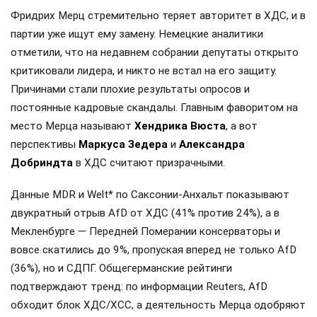
Фридрих Мерц стремительно теряет авторитет в ХДС, и в
партии уже ищут ему замену. Немецкие аналитики
отметили, что на недавнем собрании депутаты открыто
критиковали лидера, и никто не встал на его защиту.
Причинами стали плохие результаты опросов и
постоянные кадровые скандалы. Главным фаворитом на
место Мерца называют
Хендрика Вюста
, а вот
перспективы
Маркуса Зедера
и
Александра
Добриндта
в ХДС считают призрачными.
Данные MDR и Welt* по Саксонии-Анхальт показывают
двукратный отрыв AfD от ХДС (41% против 24%), а в
Мекленбурге — Передней Померании консерваторы и
вовсе скатились до 9%, пропуская вперед не только AfD
(36%), но и СДПГ. Общегерманские рейтинги
подтверждают тренд: по информации Reuters, AfD
обходит блок ХДС/ХСС, а деятельность Мерца одобряют