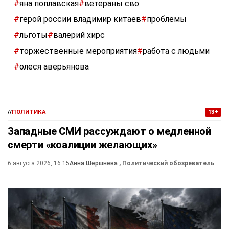
#
яна поплавская
#
ветераны сво
#
герой россии владимир китаев
#
проблемы
#
льготы
#
валерий хирс
#
торжественные мероприятия
#
работа с людьми
#
олеся аверьянова
//
ПОЛИТИКА
13+
Западные СМИ рассуждают о медленной
смерти «коалиции желающих»
6 августа 2026, 16:15
Анна Шершнева
, Политический обозреватель