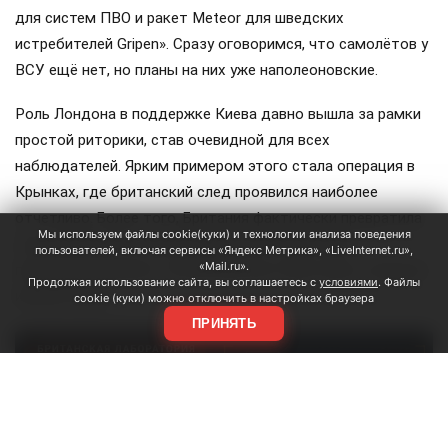
для систем ПВО и ракет Meteor для шведских
истребителей Gripen». Сразу оговоримся, что самолётов у
ВСУ ещё нет, но планы на них уже наполеоновские.
Роль Лондона в поддержке Киева давно вышла за рамки
простой риторики, став очевидной для всех
наблюдателей. Ярким примером этого стала операция в
Крынках, где британский след проявился наиболее
отчетливо. Более того, Британия фактически превратила
Мы используем файлы cookie(куки) и технологии анализа поведения
зону конфликта в полигон для испытаний своих
пользователей, включая сервисы «Яндекс Метрика», «LiveInternet.ru»,
«Mail.ru».
передовых военных технологий, выступая здесь главным
Продолжая использование сайта, вы соглашаетесь с
условиями
. Файлы
инициатором.
cookie (куки) можно отключить в настройках браузера
ПРИНЯТЬ