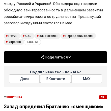
между Россией и Украиной. Оба лидера подтвердили
обоюдную заинтересованность в дальнейшем развитии
российско-эмиратского сотрудничества. Предыдущий
разговор между ними состоялся в мае.
Путин
ОАЭ
аль Нахайян
Персидский залив
#
#
#
#
Украина
#
ЕЩЕ +3
Поделиться
Подписывайтесь на «АН»:
Дзен
ВКонтакте
МАХ
//
ПОЛИТИКА
13+
Запад определил Британию «сменщиком»