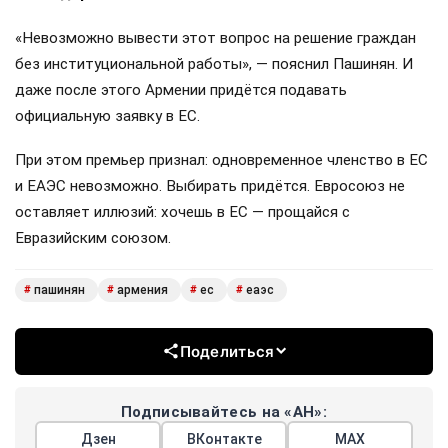
«Невозможно вывести этот вопрос на решение граждан
без институциональной работы», — пояснил Пашинян. И
даже после этого Армении придётся подавать
официальную заявку в ЕС.
При этом премьер признал: одновременное членство в ЕС
и ЕАЭС невозможно. Выбирать придётся. Евросоюз не
оставляет иллюзий: хочешь в ЕС — прощайся с
Евразийским союзом.
пашинян
армения
ес
еаэс
#
#
#
#
Поделиться
Подписывайтесь на «АН»:
Дзен
ВКонтакте
МАХ