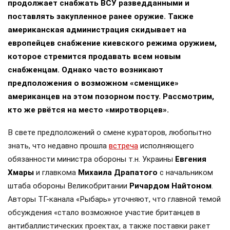
продолжает снабжать ВСУ разведданными и
поставлять закупленное ранее оружие. Также
американская администрация скидывает на
европейцев снабжение киевского режима оружием,
которое стремится продавать всем новым
снабженцам. Однако часто возникают
предположения о возможном «сменщике»
американцев на этом позорном посту. Рассмотрим,
кто же рвётся на место «миротворцев».
В свете предположений о смене кураторов, любопытно
знать, что недавно прошла
встреча
исполняющего
обязанности министра обороны т.н. Украины
Евгения
Хмары
и главкома
Михаила Драпатого
с начальником
штаба обороны Великобритании
Ричардом Найтоном
.
Авторы ТГ-канала «Рыбарь» уточняют, что главной темой
обсуждения «стало возможное участие британцев в
антибаллистических проектах, а также поставки ракет