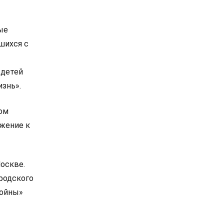
ые
шихся с
 детей
изнь».
ом
ажение к
Москве.
родского
Войны»