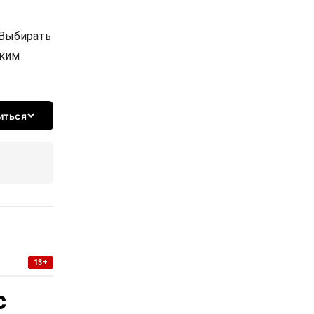
 Выбирать
ским
иться
13+
с