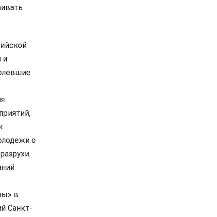
аивать
сийской
 и
болевшие
ия
приятий,
к
олодежи о
разрухи.
аний
ны» в
й Санкт-