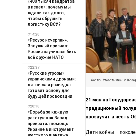
«400 тысяч квадратов
в пепел»: почему мы
ждали так долго,
чтобы обрушить
логистику ВСУ?
14:20
«Ресурс исчерпан».
Залужный признал:
Россия научилась бить
всё оружие НАТО
22:37
«Русские угрозы»
украинскими дронами:
Фото. Участники V Ко
литовская разведка
готовит основу для
будущей провокации
21 мая на Государе
20:10
традиционный полуде
«Борьба за каждую
прозвучит в честь 
ракету»: как Запад
превратил помощь
Украине в инструмент
Дети войны – поколе
жесткого шантажа