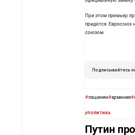
официальную заявку 
При этом премьер пр
придётся. Евросоюз 
союзом.
Подписывайтесь на
#
пашинян
#
армения
#
//
ПОЛИТИКА
Путин про