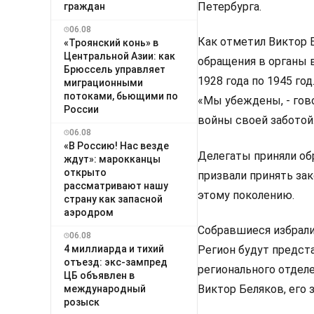
Петербурга.
граждан
06.08
Как отметил Виктор 
«Троянский конь» в
Центральной Азии: как
обращения в органы 
Брюссель управляет
1928 года по 1945 год
миграционными
потоками, бьющими по
«Мы убеждены, - гово
России
войны своей заботой.
06.08
«В Россию! Нас везде
Делегаты приняли об
ждут»: марокканцы
открыто
призвали принять за
рассматривают нашу
этому поколению.
страну как запасной
аэродром
Собравшиеся избрали 
06.08
4 миллиарда и тихий
Регион будут предст
отъезд: экс-зампред
регионального отдел
ЦБ объявлен в
Виктор Беляков, его
международный
розыск