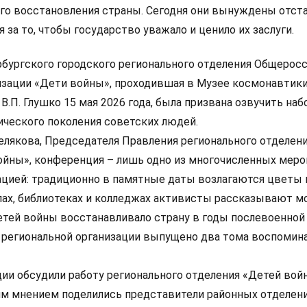
го восстановления страны. Сегодня они вынуждены отст
я за то, чтобы государство уважало и ценило их заслуги.
бургского городского регионального отделения Общерос
зации «Дети войны», проходившая в Музее космонавтики
 В.П. Глушко 15 мая 2026 года, была призвана озвучить на
ического поколения советских людей.
елякова, Председателя Правления регионального отделен
ойны», конференция – лишь одно из многочисленных меро
цией: традиционно в памятные даты возлагаются цветы 
лах, библиотеках и колледжах активисты рассказывают м
етей войны восстанавливало страну в годы послевоенной 
 региональной организации выпущено два тома воспомин
ии обсудили работу регионального отделения «Детей вой
оим мнением поделились представители районных отделени