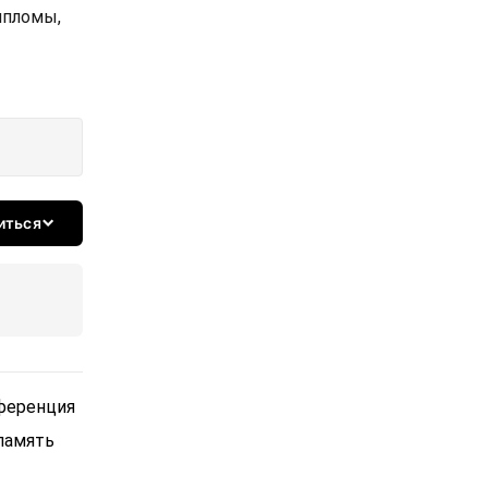
ипломы,
иться
ференция
память