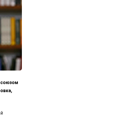
росоюзом
овка,
ой