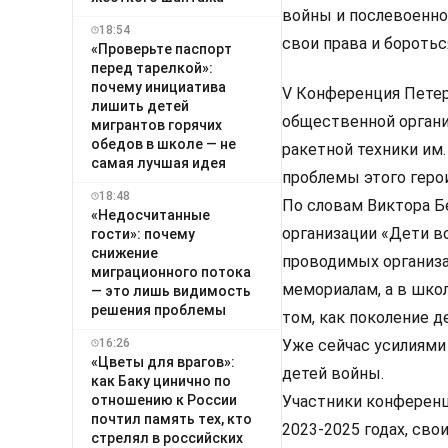
войны и послевоенно
18:54
свои права и боротьс
«Проверьте паспорт
перед тарелкой»:
почему инициатива
V Конференция Петер
лишить детей
общественной органи
мигрантов горячих
обедов в школе — не
ракетной техники им.
самая лучшая идея
проблемы этого геро
18:48
По словам Виктора Б
«Недосчитанные
организации «Дети в
гости»: почему
снижение
проводимых организа
миграционного потока
мемориалам, а в шко
— это лишь видимость
решения проблемы
том, как поколение д
16:26
Уже сейчас усилиями
«Цветы для врагов»:
детей войны.
как Баку цинично по
отношению к России
Участники конференц
почтил память тех, кто
2023-2025 годах, св
стрелял в российских