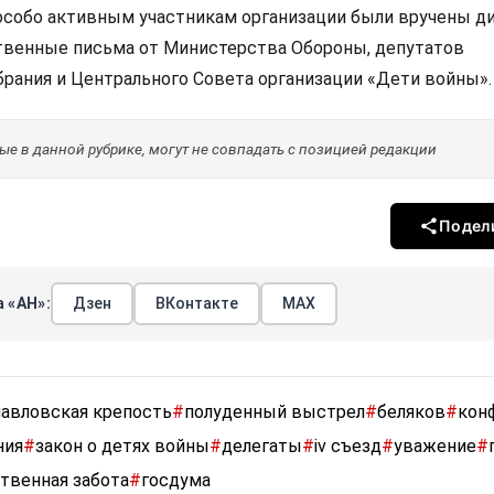
особо активным участникам организации были вручены д
твенные письма от Министерства Обороны, депутатов
брания и Центрального Совета организации «Дети войны».
е в данной рубрике, могут не совпадать с позицией редакции
Подел
 «АН»:
Дзен
ВКонтакте
МАХ
авловская крепость
#
полуденный выстрел
#
беляков
#
кон
ния
#
закон о детях войны
#
делегаты
#
iv съезд
#
уважение
#
твенная забота
#
госдума