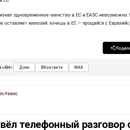
в ЕС.
изнал: одновременное членство в ЕС и ЕАЭС невозможно.
не оставляет иллюзий: хочешь в ЕС — прощайся с Евразий
Подел
 «АН»:
Дзен
ВКонтакте
МАХ
ес
#
еаэс
вёл телефонный разговор 