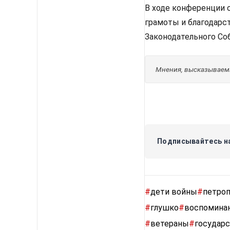
В ходе конференции 
грамоты и благодарс
Законодательного Со
Мнения, высказываемы
Подписывайтесь на
#
дети войны
#
петроп
#
глушко
#
воспомина
#
ветераны
#
государс