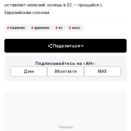
оставляет иллюзий: хочешь в ЕС — прощайся с
Евразийским союзом.
пашинян
армения
ес
еаэс
#
#
#
#
Поделиться
Подписывайтесь на «АН»:
Дзен
ВКонтакте
МАХ
Показать еще