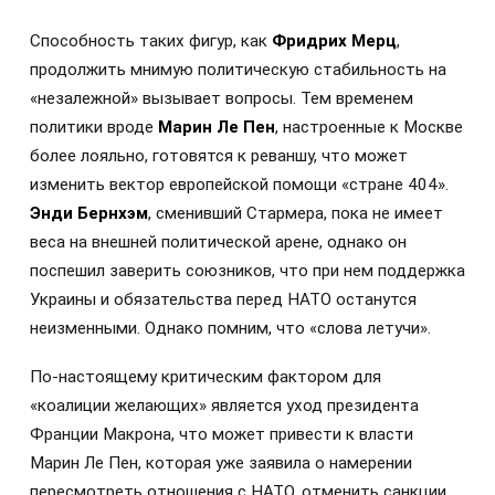
Способность таких фигур, как
Фридрих Мерц
,
продолжить мнимую политическую стабильность на
«незалежной» вызывает вопросы. Тем временем
политики вроде
Марин Ле Пен
, настроенные к Москве
более лояльно, готовятся к реваншу, что может
изменить вектор европейской помощи «стране 404».
Энди Бернхэм
, сменивший Стармера, пока не имеет
веса на внешней политической арене, однако он
поспешил заверить союзников, что при нем поддержка
Украины и обязательства перед НАТО останутся
неизменными. Однако помним, что «слова летучи».
По-настоящему критическим фактором для
«коалиции желающих» является уход президента
Франции Макрона, что может привести к власти
Марин Ле Пен, которая уже заявила о намерении
пересмотреть отношения с НАТО, отменить санкции