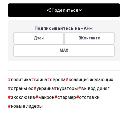
Поделиться
Подписывайтесь на «АН»:
Дзен
ВКонтакте
МАХ
#
политика
#
война
#
европа
#
коалиция желающих
#
страны ес
#
украина
#
кураторы
#
вывод денег
#
эксклюзив
#
макрон
#
стармер
#
отставки
#
новые лидеры