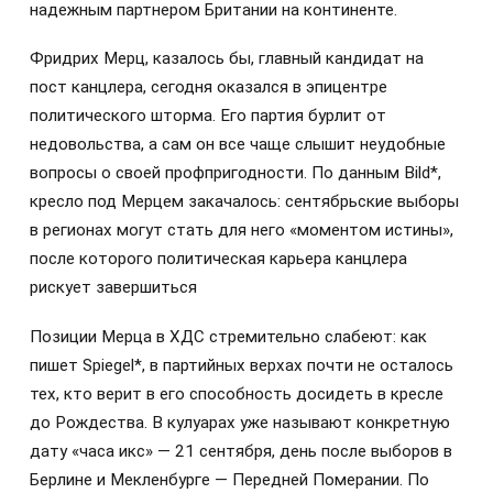
надежным партнером Британии на континенте.
Фридрих Мерц, казалось бы, главный кандидат на
пост канцлера, сегодня оказался в эпицентре
политического шторма. Его партия бурлит от
недовольства, а сам он все чаще слышит неудобные
вопросы о своей профпригодности. По данным Bild*,
кресло под Мерцем закачалось: сентябрьские выборы
в регионах могут стать для него «моментом истины»,
после которого политическая карьера канцлера
рискует завершиться
Позиции Мерца в ХДС стремительно слабеют: как
пишет Spiegel*, в партийных верхах почти не осталось
тех, кто верит в его способность досидеть в кресле
до Рождества. В кулуарах уже называют конкретную
дату «часа икс» — 21 сентября, день после выборов в
Берлине и Мекленбурге — Передней Померании. По