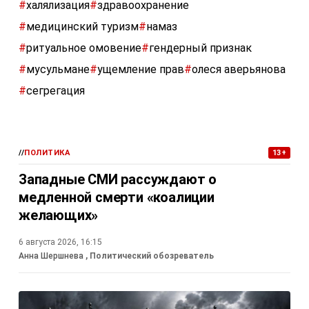
#
халялизация
#
здравоохранение
#
медицинский туризм
#
намаз
#
ритуальное омовение
#
гендерный признак
#
мусульмане
#
ущемление прав
#
олеся аверьянова
#
сегрегация
//
ПОЛИТИКА
13+
Западные СМИ рассуждают о
медленной смерти «коалиции
желающих»
6 августа 2026, 16:15
Анна Шершнева
, Политический обозреватель