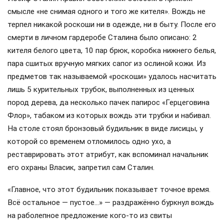
смысле «не снимая одного и того же кителя». Вождь не
терпел никакой роскоши ни в одежде, ни в быту. После его
смерти в личном гардеробе Сталина было описано: 2
кителя белого цвета, 10 пар брюк, коробка нижнего белья,
пара сшитых вручную мягких сапог из ослиной кожи. Из
предметов так называемой «роскоши» удалось насчитать
лишь 5 курительных трубок, выполненных из ценных
пород дерева, да несколько пачек папирос «Герцеговина
Флор», табаком из которых вождь эти трубки и набивал.
На столе стоял бронзовый будильник в виде лисицы, у
которой со временем отломилось одно ухо, а
реставрировать этот атрибут, как вспоминал начальник
его охраны Власик, запретил сам Сталин.
«Главное, что этот будильник показывает точное время.
Всё остальное — пустое…» — раздражённо буркнул вождь
на раболепное предложение кого-то из свиты