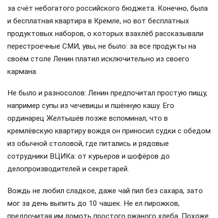
за счёт небогатого российского бюджета. Конечно, была
и бесплатная квартира в Кремле, но вот бесплатных
продуктовых наборов, о которых взахлёб рассказывали
перестроечные СМИ, увы, не было: за все продукты на
своём столе Ленин платил исключительно из своего
кармана.
Не было и разносолов: Ленин предпочитал простую пищу,
например супы из чечевицы и пшённую кашу. Его
ординарец Желтышёв позже вспоминал, что в
кремлёвскую квартиру вождя он приносил судки с обедом
из обычной столовой, где питались и рядовые
сотрудники ВЦИКа: от курьеров и шофёров до
делопроизводителей и секретарей.
Вождь не любил сладкое, даже чай пил без сахара, зато
мог за день выпить до 10 чашек. Не ел пирожков,
предпочитая им ломоть простого ржаного хлеба. Похоже