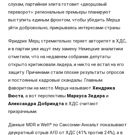
слухам, партийная элита готовит «дворцовый
переворот»: региональные премьеры планируют
выступить единым фронтом, чтобы убедить Мерца
уйти добровольно, прикрываясь интересами страны
Фридрих Мерц стремительно теряет авторитет в ХДС,
и в партии уже ищут ему замену. Немецкие аналитики
отметили, что на недавнем собрании депутаты
открыто критиковали лидера, и никто не встал на его
защиту. Причинами стали плохие результаты опросов
и постоянные кадровые скандалы. Главным
фаворитом на место Мерца называют
Хендрика
Вюста
, а вот перспективы
Маркуса Зедера
и
Александра Добриндта
в ХДС считают
призрачными.
Данные MDR и Welt* по Саксонии-Анхальт показывают
двукратный отрыв AfD от ХДС (41% против 24%), а в