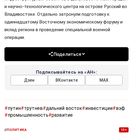
и научно-технологического центра на острове Русский во
Владивостоке. Отдельно затронули подготовку к
одиннадцатому Восточному экономическому форуму и
вклад региона в проведение специальной военной
операции.
Поделиться
Подписывайтесь на «АН»:
Дзен
ВКонтакте
МАХ
#
путин
#
трутнев
#
дальний восток
#
инвестиции
#
вэф
#
промышленность
#
развитие
//
ПОЛИТИКА
13+