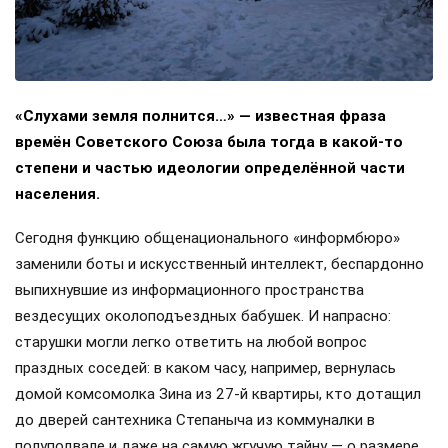
«Слухами земля полнится…» — известная фраза
времён Советского Союза была тогда в какой-то
степени и частью идеологии определённой части
населения.
Сегодня функцию общенационального «информбюро»
заменили боты и искусственный интеллект, беспардонно
выпихнувшие из информационного пространства
вездесущих околоподъездных бабушек. И напрасно:
старушки могли легко ответить на любой вопрос
праздных соседей: в каком часу, например, вернулась
домой комсомолка Зина из 27-й квартиры, кто дотащил
до дверей сантехника Степаныча из коммуналки в
полуподвале и даже на самую жгучую тайну — о размере