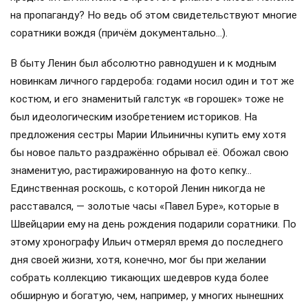
на пропаганду? Но ведь об этом свидетельствуют многие
соратники вождя (причём документально…).
В быту Ленин был абсолютно равнодушен и к модным
новинкам личного гардероба: годами носил один и тот же
костюм, и его знаменитый галстук «в горошек» тоже не
был идеологическим изобретением историков. На
предложения сестры Марии Ильиничны купить ему хотя
бы новое пальто раздражённо обрывал её. Обожал свою
знаменитую, растиражированную на фото кепку…
Единственная роскошь, с которой Ленин никогда не
расставался, — золотые часы «Павел Буре», которые в
Швейцарии ему на день рождения подарили соратники. По
этому хронографу Ильич отмерял время до последнего
дня своей жизни, хотя, конечно, мог бы при желании
собрать коллекцию тикающих шедевров куда более
обширную и богатую, чем, например, у многих нынешних