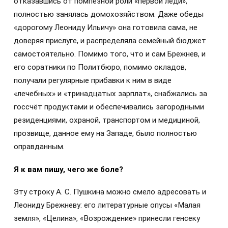
отказавшись от помпезной роли «первой леди»,
полностью занялась домохозяйством. Даже обеды
«дорогому Леониду Ильичу» она готовила сама, не
доверяя прислуге, и распределяла семейный бюджет
самостоятельно. Помимо того, что и сам Брежнев, и
его соратники по Политбюро, помимо окладов,
получали регулярные прибавки к ним в виде
«лечебных» и «тринадцатых зарплат», снабжались за
госсчёт продуктами и обеспечивались загородными
резиденциями, охраной, транспортом и медициной,
прозвище, данное ему на Западе, было полностью
оправданным.
Я к вам пишу, чего же боле?
Эту строку А. С. Пушкина можно смело адресовать и
Леониду Брежневу: его литературные опусы «Малая
земля», «Целина», «Возрождение» принесли генсеку