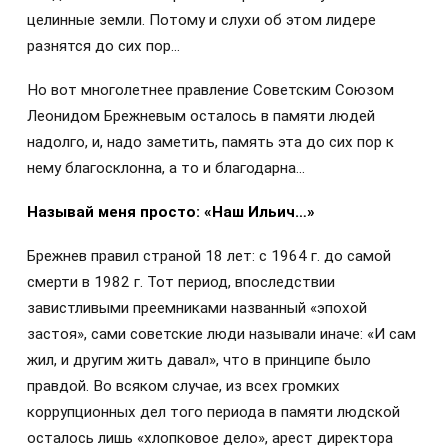
целинные земли. Потому и слухи об этом лидере
разнятся до сих пор…
Но вот многолетнее правление Советским Союзом
Леонидом Брежневым осталось в памяти людей
надолго, и, надо заметить, память эта до сих пор к
нему благосклонна, а то и благодарна…
Называй меня просто: «Наш Ильич…»
Брежнев правил страной 18 лет: с 1964 г. до самой
смерти в 1982 г. Тот период, впоследствии
завистливыми преемниками названный «эпохой
застоя», сами советские люди называли иначе: «И сам
жил, и другим жить давал», что в принципе было
правдой. Во всяком случае, из всех громких
коррупционных дел того периода в памяти людской
осталось лишь «хлопковое дело», арест директора