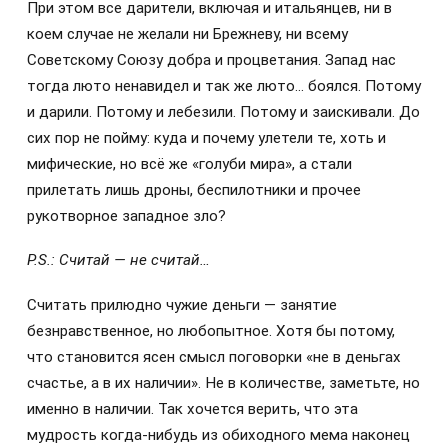
При этом все дарители, включая и итальянцев, ни в
коем случае не желали ни Брежневу, ни всему
Советскому Союзу добра и процветания. Запад нас
тогда люто ненавидел и так же люто… боялся. Потому
и дарили. Потому и лебезили. Потому и заискивали. До
сих пор не пойму: куда и почему улетели те, хоть и
мифические, но всё же «голуби мира», а стали
прилетать лишь дроны, беспилотники и прочее
рукотворное западное зло?
P.S.: Считай — не считай…
Считать прилюдно чужие деньги — занятие
безнравственное, но любопытное. Хотя бы потому,
что становится ясен смысл поговорки «не в деньгах
счастье, а в их наличии». Не в количестве, заметьте, но
именно в наличии. Так хочется верить, что эта
мудрость когда-нибудь из обиходного мема наконец