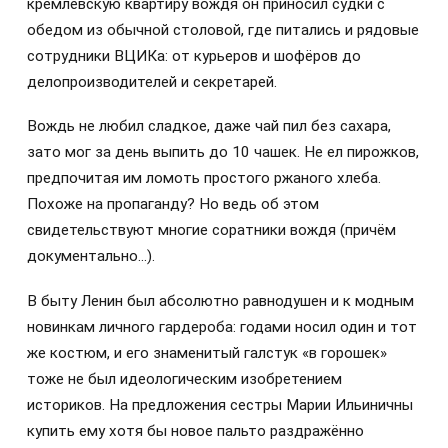
кремлёвскую квартиру вождя он приносил судки с
обедом из обычной столовой, где питались и рядовые
сотрудники ВЦИКа: от курьеров и шофёров до
делопроизводителей и секретарей.
Вождь не любил сладкое, даже чай пил без сахара,
зато мог за день выпить до 10 чашек. Не ел пирожков,
предпочитая им ломоть простого ржаного хлеба.
Похоже на пропаганду? Но ведь об этом
свидетельствуют многие соратники вождя (причём
документально…).
В быту Ленин был абсолютно равнодушен и к модным
новинкам личного гардероба: годами носил один и тот
же костюм, и его знаменитый галстук «в горошек»
тоже не был идеологическим изобретением
историков. На предложения сестры Марии Ильиничны
купить ему хотя бы новое пальто раздражённо