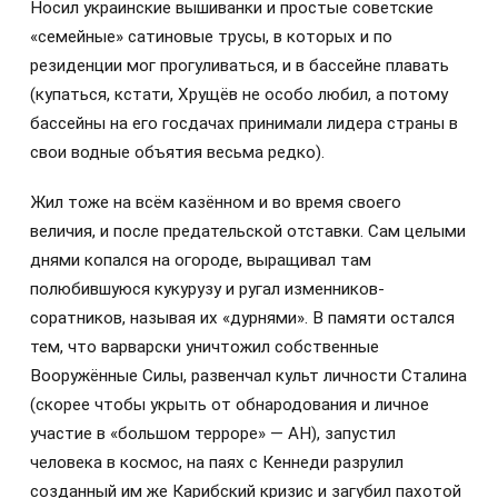
Носил украинские вышиванки и простые советские
«семейные» сатиновые трусы, в которых и по
резиденции мог прогуливаться, и в бассейне плавать
(купаться, кстати, Хрущёв не особо любил, а потому
бассейны на его госдачах принимали лидера страны в
свои водные объятия весьма редко).
Жил тоже на всём казённом и во время своего
величия, и после предательской отставки. Сам целыми
днями копался на огороде, выращивал там
полюбившуюся кукурузу и ругал изменников-
соратников, называя их «дурнями». В памяти остался
тем, что варварски уничтожил собственные
Вооружённые Силы, развенчал культ личности Сталина
(скорее чтобы укрыть от обнародования и личное
участие в «большом терроре» — АН), запустил
человека в космос, на паях с Кеннеди разрулил
созданный им же Карибский кризис и загубил пахотой