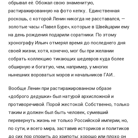
обрывал её. Обожал свою знаменитую,
растиражированную на фото кепку… Единственная
роскошь, с которой Ленин никогда не расставался, —
золотые часы «Павел Буре», которые в Швейцарии ему
на день рождения подарили соратники. По этому
хронографу Ильич отмерял время до последнего дня
своей жизни, хотя, конечно, мог бы при желании
собрать коллекцию тикающих шедевров куда более
обширную и богатую, чем, например, у многих
нынешних вороватых мэров и начальников ГАИ…
Вообще Ленин при растиражированном образе
«доброго дедушки» был натурой архисложной и
противоречивой. Порой жестокой. Собственно, только
таким и должен был быть человек, сумевший
перевернуть жизнь не только Российской империи, но,
по сути, и всего мира, заставив историков и политиков
до сих пор спорить до хрипоты: хорошо или плохо он