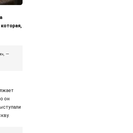
а
 которая,
м», —
олжает
о он
выступали
кву.