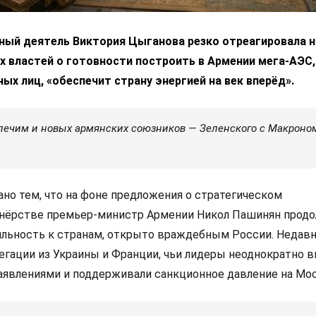
ный деятель Виктория Цыганова резко отреагировала н
х властей о готовности построить в Армении мега-АЭС,
ых лиц, «обеспечит страну энергией на век вперёд».
еспечим и новых армянских союзников — Зеленского с Макроно
но тем, что на фоне предложения о стратегическом
тнёрстве премьер-министр Армении Никол Пашинян прод
льность к странам, открыто враждебным России. Недавн
легации из Украины и Франции, чьи лидеры неоднократно 
аявлениями и поддерживали санкционное давление на Мос