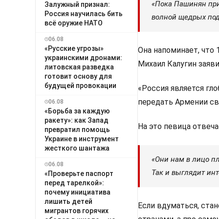
«Пока Пашинян при
Залужный признал:
Россия научилась бить
волной щедрых под
всё оружие НАТО
06.08
«Русские угрозы»
Она напоминает, что
украинскими дронами:
Михаил Калугин заяви
литовская разведка
готовит основу для
будущей провокации
«Россия является гл
передать Армении св
06.08
«Борьба за каждую
ракету»: как Запад
На это певица отвеча
превратил помощь
Украине в инструмент
жесткого шантажа
«Они нам в лицо п
06.08
Так и выглядит ин
«Проверьте паспорт
перед тарелкой»:
почему инициатива
лишить детей
Если вдуматься, стан
мигрантов горячих