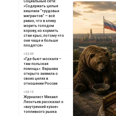
Социальные сети:
«Содержать целые
кишлаки “трудовых
мигрантов” — всё
равно, что в хлеву
морить голодом
корову, но кормить
стаи крыс, потому что
они чаще и больше
плодятся»
22:09
«Где бьют москаля –
там польская
помощь»: Варшава
открыто заявила о
своих целях в
отношении России
20:15
Журналист Михаил
Леонтьев рассказал о
«внутренней кухне»
топливного рынка