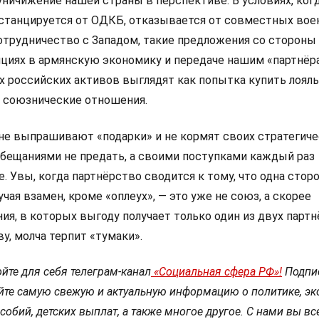
уничижение нашей страны в перспективе. В условиях, ког
станцируется от ОДКБ, отказывается от совместных во
сотрудничество с Западом, такие предложения со стороны
циях в армянскую экономику и передаче нашим «партнёр
 российских активов выглядят как попытка купить лояль
ь союзнические отношения.
е выпрашивают «подарки» и не кормят своих стратегиче
бещаниями не предать, а своими поступками каждый раз
 Увы, когда партнёрство сводится к тому, что одна стор
учая взамен, кроме «оплеух», — это уже не союз, а скорее
, в которых выгоду получает только один из двух партнё
ву, молча терпит «тумаки».
йте для себя телеграм-канал
«Социальная сфера РФ»!
Подпи
йте самую свежую и актуальную информацию о политике, эк
собий, детских выплат, а также многое другое. С нами вы вс