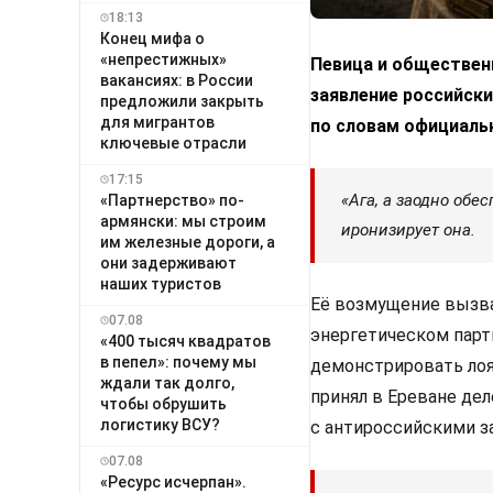
18:13
Конец мифа о
«непрестижных»
Певица и обществен
вакансиях: в России
заявление российски
предложили закрыть
для мигрантов
по словам официальн
ключевые отрасли
17:15
«Ага, а заодно об
«Партнерство» по-
армянски: мы строим
иронизирует она.
им железные дороги, а
они задерживают
наших туристов
Её возмущение вызва
07.08
энергетическом пар
«400 тысяч квадратов
в пепел»: почему мы
демонстрировать лоя
ждали так долго,
принял в Ереване де
чтобы обрушить
логистику ВСУ?
с антироссийскими з
07.08
«Ресурс исчерпан».