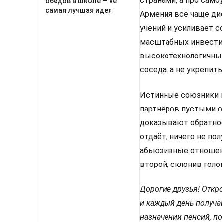
странами, а про само
обедов в школе — не
самая лучшая идея
Армения всё чаще ди
учений и усиливает 
масштабных инвести
высокотехнологичных
соседа, а не укрепит
Истинные союзники н
партнёров пустыми о
доказывают обратное.
отдаёт, ничего не пол
абьюзивные отношения
второй, склонив голо
Дорогие друзья! Откро
и каждый день получа
назначении пенсий, по