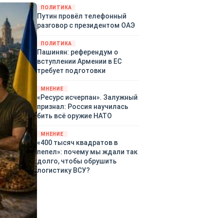
закупленное ранее оружие.
ПОЛИТИКА
Путин провёл телефонный
Также американская
разговор с президентом ОАЭ
администрация скидывает на
европейцев снабжение
ПОЛИТИКА
киевского режима оружием,
Пашинян: референдум о
которое стремится продавать
вступлении Армении в ЕС
всем новым снабженцам.
требует подготовки
Однако часто возникают
предположения о возможном
МНЕНИЕ
«сменщике» американцев на
«Ресурс исчерпан». Залужный
этом позорном посту.
признал: Россия научилась
Рассмотрим, кто же рвётся на
бить всё оружие НАТО
место «миротворцев».
МНЕНИЕ
«400 тысяч квадратов в
пепел»: почему мы ждали так
долго, чтобы обрушить
логистику ВСУ?