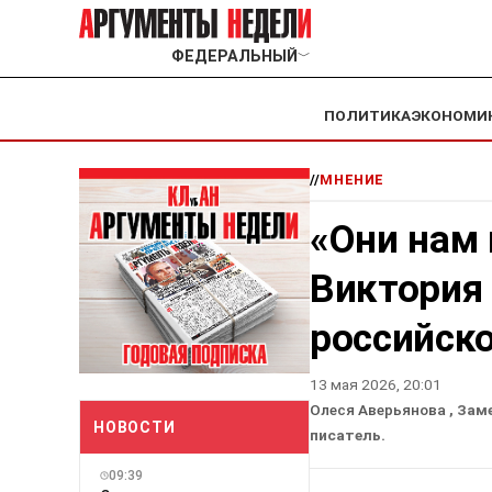
ФЕДЕРАЛЬНЫЙ
﹀
ПОЛИТИКА
ЭКОНОМИ
//
МНЕНИЕ
«Они нам 
Виктория
российск
13 мая 2026, 20:01
Олеся Аверьянова
, Зам
НОВОСТИ
писатель.
09:39