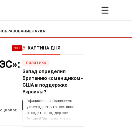
☰
Я
ОБРАЗОВАНИЕ
НАУКА
//
КАРТИНА ДНЯ
13+
ЭС»:
ПОЛИТИКА
Запад определил
Британию «сменщиком»
США в поддержке
Украины?
Официальный Вашингтон
утверждает, что поэтапно
социолог,
отходит от поддержки
бывшей Украины, хотя и
продолжает снабжать ВСУ
разведданными и поставлять