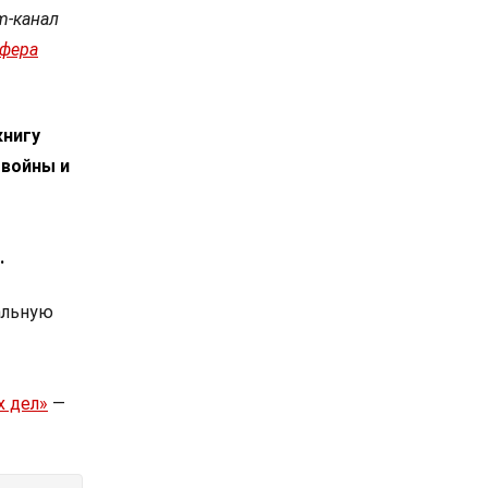
m-канал
сфера
книгу
 войны и
.
альную
х дел»
—