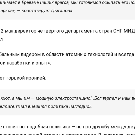
нимает в Ереване наших врагов, мы готовимся осыпать его но
арков», — констатирует Цыганова.
 12 мая директор четвёртого департамента стран СНГ МИ
л:
обальным лидером в области атомных технологий и всегд
ои наработки и опыт».
ет горькой иронией:
люют, а мы им — мощную электростанцию! „Бог терпел и нам в
теллигентная внешняя политика наглядно».
ет понятно: подобная политика — не про дружбу между дв