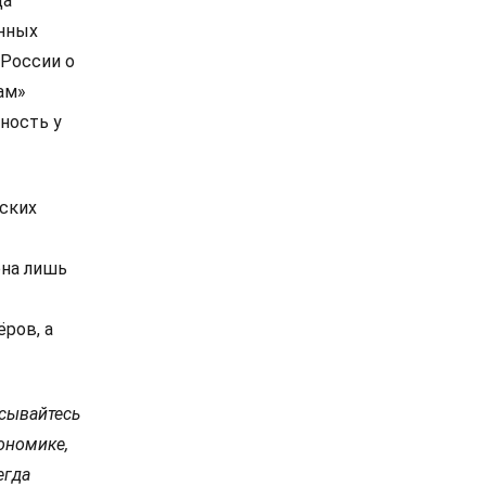
да
енных
 России о
ам»
ность у
ских
она лишь
ров, а
сывайтесь
ономике,
егда