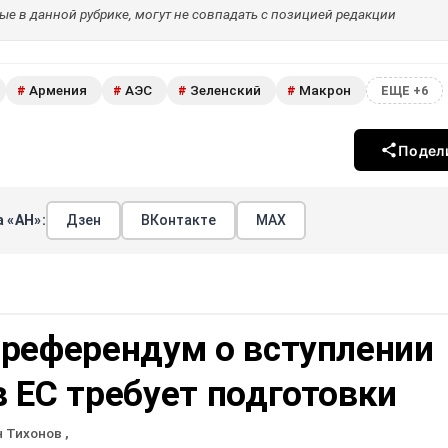
е в данной рубрике, могут не совпадать с позицией редакции
Армения
АЭС
Зеленский
Макрон
#
#
#
#
ЕЩЕ +6
Подел
 «АН»:
Дзен
ВКонтакте
МАХ
 референдум о вступлении
 ЕС требует подготовки
н Тихонов
,