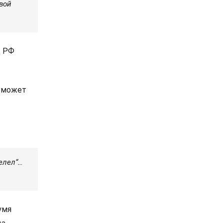
вой
Д РФ
а может
елел“…
умя