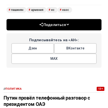
пашинян
армения
ес
еаэс
#
#
#
#
Поделиться
Подписывайтесь на «АН»:
Дзен
ВКонтакте
МАХ
//
ПОЛИТИКА
13+
Путин провёл телефонный разговор с
президентом ОАЭ