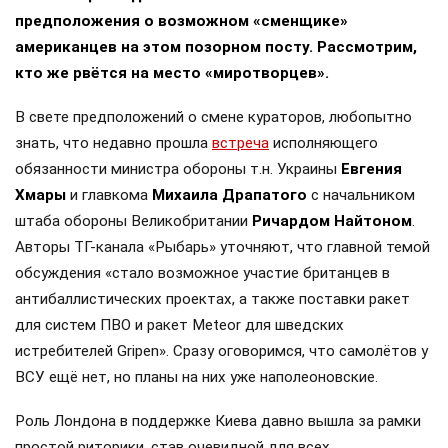
предположения о возможном «сменщике»
американцев на этом позорном посту. Рассмотрим,
кто же рвётся на место «миротворцев».
В свете предположений о смене кураторов, любопытно
знать, что недавно прошла
встреча
исполняющего
обязанности министра обороны т.н. Украины
Евгения
Хмары
и главкома
Михаила Драпатого
с начальником
штаба обороны Великобритании
Ричардом Найтоном
.
Авторы ТГ-канала «Рыбарь» уточняют, что главной темой
обсуждения «стало возможное участие британцев в
антибаллистических проектах, а также поставки ракет
для систем ПВО и ракет Meteor для шведских
истребителей Gripen». Сразу оговоримся, что самолётов у
ВСУ ещё нет, но планы на них уже наполеоновские.
Роль Лондона в поддержке Киева давно вышла за рамки
простой риторики, став очевидной для всех