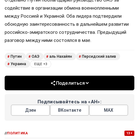
содействие в организации обмена военнопленными
между Россией и Украиной. Оба лидера подтвердили
обоюдную заинтересованность в дальнейшем развитии
российско-эмиратского сотрудничества. Предыдущий
разговор между ними состоялся в мае.
Путин
ОАЭ
аль Нахайян
Персидский залив
#
#
#
#
Украина
#
ЕЩЕ +3
Поделиться
Подписывайтесь на «АН»:
Дзен
ВКонтакте
МАХ
//
ПОЛИТИКА
13+