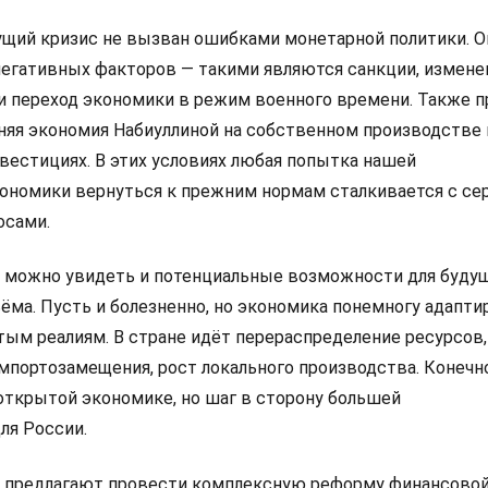
ущий кризис не вызван ошибками монетарной политики. О
егативных факторов — такими являются санкции, измене
 и переход экономики в режим военного времени. Также 
яя экономия Набиуллиной на собственном производстве 
вестициях. В этих условиях любая попытка нашей
ономики вернуться к прежним нормам сталкивается с с
осами.
 можно увидеть и потенциальные возможности для буду
ёма. Пусть и болезненно, но экономика понемногу адапти
ым реалиям. В стране идёт перераспределение ресурсов,
мпортозамещения, рост локального производства. Конечно
открытой экономике, но шаг в сторону большей
ля России.
 предлагают провести комплексную реформу финансово