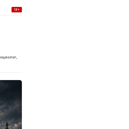
13+
социолог,