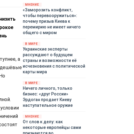
территориями Белгородской,
МНЕНИЕ
«Заморозить конфликт,
Брянской, Владимирской,
чтобы перевооружиться»:
Воронежской, Калужской,
снизить
почему призыв Киева к
Курской, Липецкой,
ирокое
перемирию не имеет ничего
Орловской, Ростовской,
общего с миром
Рязанской, Самарской,
знь
Смоленской, Тверской,
В МИРЕ
Тульской областей,
Украинские эксперты
Московского региона,
рассуждают о будущем
Республики Крым, Республики
упнее, а
страны и возможности её
Татарстан, Краснодарского
исчезновения с политической
т дешёвые
края и над акваториями
карты мира
 Но
Азовского и Черного морей.
В МИРЕ
Ничего личного, только
бизнес: «друг России»
лной.
Эрдоган продает Киеву
наступательное оружие
 условии
аничений
МНЕНИЕ
От слов к делу: как
 состоят
некоторые европейцы сами
признаются во