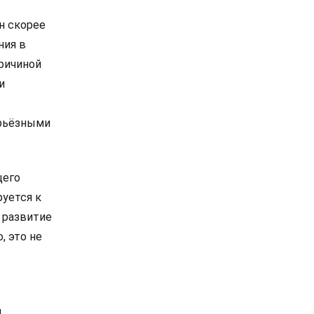
н скорее
ния в
причиной
и
ерьёзными
щего
руется к
 развитие
, это не
й