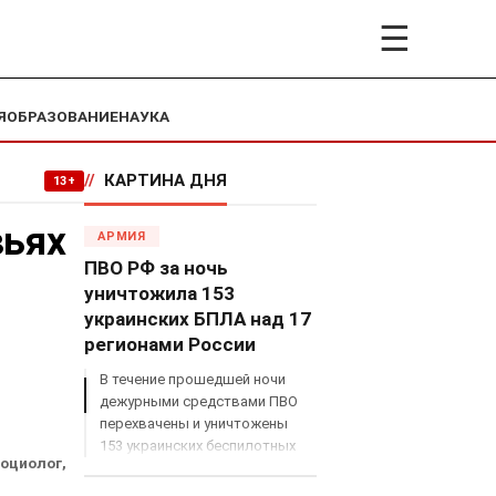
☰
Я
ОБРАЗОВАНИЕ
НАУКА
//
КАРТИНА ДНЯ
13+
вьях
АРМИЯ
ПВО РФ за ночь
уничтожила 153
украинских БПЛА над 17
регионами России
В течение прошедшей ночи
дежурными средствами ПВО
перехвачены и уничтожены
153 украинских беспилотных
социолог,
летательных аппарата
самолетного типа над