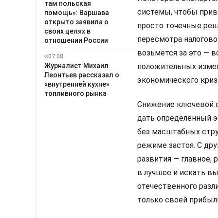
там польская
системы, чтобы прив
помощь»: Варшава
открыто заявила о
просто точечные реш
своих целях в
пересмотра налогово
отношении России
возьмётся за это — 
07.08
Журналист Михаил
положительных измен
Леонтьев рассказал о
экономического криз
«внутренней кухне»
топливного рынка
Снижение ключевой с
дать определённый эф
без масштабных стру
режиме застоя. С др
развития — главное,
в лучшее и искать вы
отечественного разл
только своей прибыли