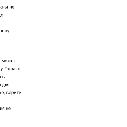
ужны не
до
рону
о может
у. Однако
 в
 для
ке, верить
ия не