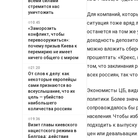
всеми силами
стремится нас
уничтожить
Для компаний, котор
ситуация тоже вряд 
10:45
«Заморозить
останется на том же
конфликт, чтобы
доходность депозитов
перевооружиться»:
почему призыв Киева к
можно вложить сбереж
перемирию не имеет
прошептать: «Крекс, 
ничего общего с миром
том, что заклинания 
21:20
От слов к делу: как
всех россиян, так что
некоторые европейцы
сами признаются во
Экономисты ЦБ, вид
всеуслышание, что их
цель — убийство
политики. Более зна
наибольшего
сопровождалось бы р
количества россиян
населения. Чтобы из
19:36
подходить к выпуску 
Визит главы киевского
нацистского режима в
цен или девальвации.
Белград: действия