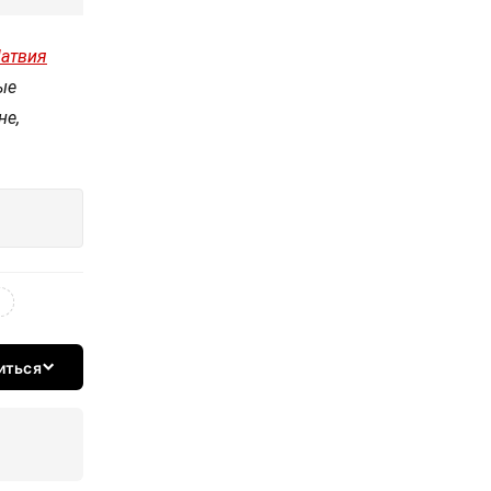
Латвия
ые
не,
иться