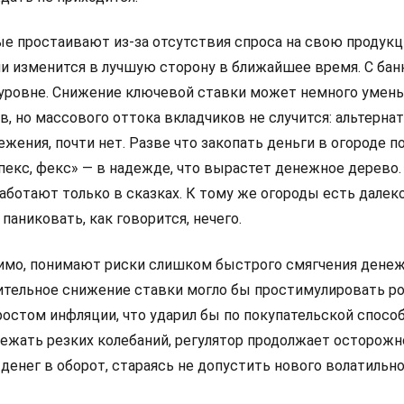
ые простаивают из-за отсутствия спроса на свою продукц
ли изменится в лучшую сторону в ближайшее время. С бан
 уровне. Снижение ключевой ставки может немного умен
, но массового оттока вкладчиков не случится: альтернат
ения, почти нет. Разве что закопать деньги в огороде п
пекс, фекс» — в надежде, что вырастет денежное дерево.
работают только в сказках. К тому же огороды есть далеко
 паниковать, как говорится, нечего.
имо, понимают риски слишком быстрого смягчения дене
чительное снижение ставки могло бы простимулировать ро
остом инфляции, что ударил бы по покупательской спосо
бежать резких колебаний, регулятор продолжает осторожн
денег в оборот, стараясь не допустить нового волатильно