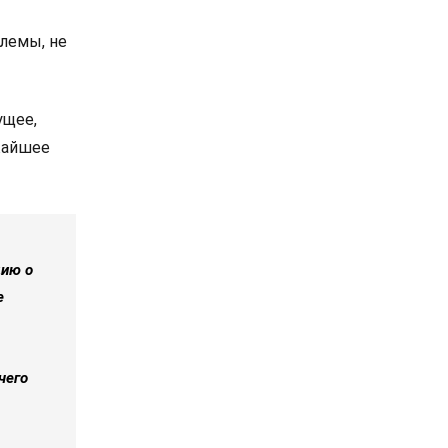
лемы, не
ущее,
ижайшее
цию о
е
чего