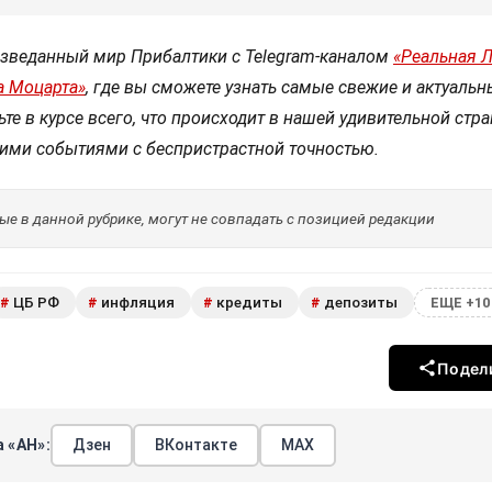
изведанный мир Прибалтики с Telegram-каналом
«Реальная 
а Моцарта»
, где вы сможете узнать самые свежие и актуальн
ьте в курсе всего, что происходит в нашей удивительной стра
ими событиями с беспристрастной точностью.
е в данной рубрике, могут не совпадать с позицией редакции
ЦБ РФ
инфляция
кредиты
депозиты
#
#
#
#
ЕЩЕ +10
Подел
 «АН»:
Дзен
ВКонтакте
МАХ