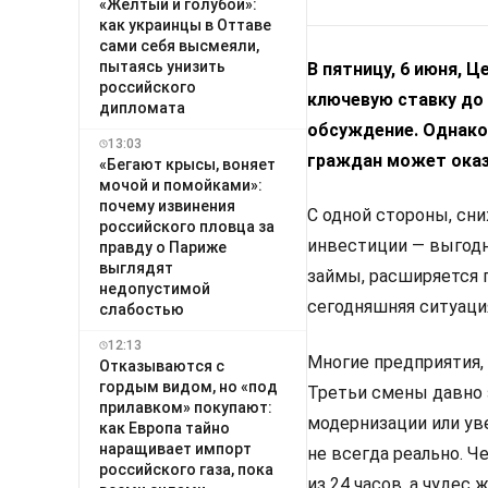
«Желтый и голубой»:
как украинцы в Оттаве
сами себя высмеяли,
пытаясь унизить
В пятницу, 6 июня, 
российского
ключевую ставку до
дипломата
обсуждение. Однако 
13:03
граждан может оказ
«Бегают крысы, воняет
мочой и помойками»:
почему извинения
С одной стороны, сн
российского пловца за
инвестиции — выгодн
правду о Париже
выглядят
займы, расширяется 
недопустимой
сегодняшняя ситуация 
слабостью
12:13
Многие предприятия,
Отказываются с
гордым видом, но «под
Третьи смены давно 
прилавком» покупают:
модернизации или ув
как Европа тайно
наращивает импорт
не всегда реально. Ч
российского газа, пока
из 24 часов, а чудес 