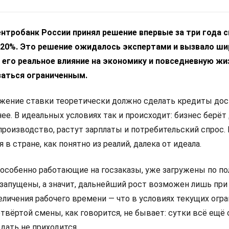
Центробанк России принял решение впервые за три года 
 20%. Это решение ожидалось экспертами и вызвало ш
его реальное влияние на экономику и повседневную жи
аться ограниченным.
ижение ставки теоретически должно сделать кредиты дост
ее. В идеальных условиях так и происходит: бизнес берё
производство, растут зарплаты и потребительский спрос.
в стране, как понятно из реалий, далека от идеала.
 особенно работающие на госзаказы, уже загружены по по
запущены, а значит, дальнейший рост возможен лишь при
еличения рабочего времени — что в условиях текущих огр
етвёртой смены, как говорится, не бывает: сутки всё ещё
ждать не приходится.