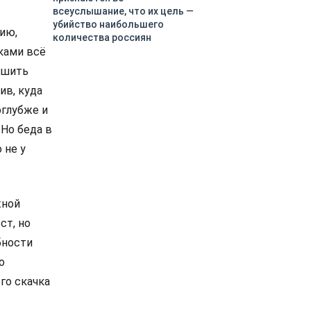
всеуслышание, что их цель —
убийство наибольшего
ию,
количества россиян
ками всё
ьшить
ив, куда
оглубже и
 Но беда в
 не у
жной
ст, но
бности
о
го скачка