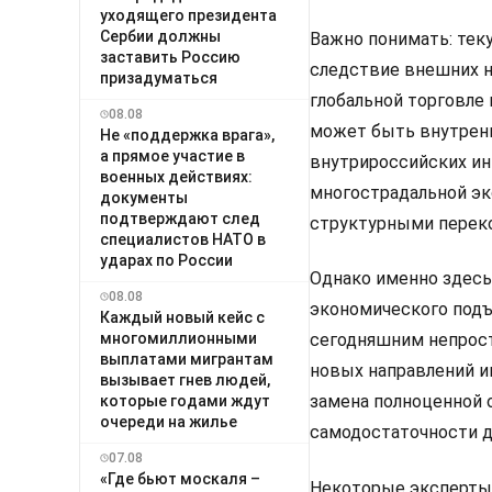
уходящего президента
Сербии должны
Важно понимать: тек
заставить Россию
следствие внешних н
призадуматься
глобальной торговле
08.08
может быть внутренн
Не «поддержка врага»,
а прямое участие в
внутрироссийских ин
военных действиях:
многострадальной эк
документы
подтверждают след
структурными перек
специалистов НАТО в
ударах по России
Однако именно здесь
08.08
экономического подъ
Каждый новый кейс с
многомиллионными
сегодняшним непрост
выплатами мигрантам
новых направлений и
вызывает гнев людей,
замена полноценной 
которые годами ждут
очереди на жилье
самодостаточности д
07.08
«Где бьют москаля –
Некоторые эксперты