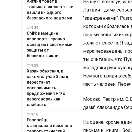
Англия тонет в
Начну я, пожалуй, из
токсинах: эксперты не
Латвии - дама серьез
нашли ни одного
"завихрениями". Разг
безопасного водоёма
который обозлилась 
19:39
СМИ: немецкие
почему политики-нац
аэропорты срочно
желают снести. Я за
оснащают системами
защиты от
мира переведены про
беспилотников
ты считаешь, что Пуш
19:28
молодежи русскую куль
Хазин объяснил, в
Немного придя в себ
каком случае Запад
перестанет
пасть человек. Переч
воспринимать
предложения РФ о
Москва. Театр им. Е.
переговорах как
слабость
дама" Александра Се
19:18
Европейцы
На сцене, кроме един
официально признали
письма и...книга... 
террористический