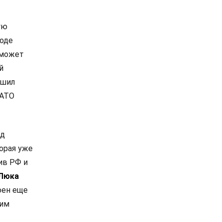
ую
роде
 может
й
ешил
НАТО
од
орая уже
ив РФ и
Люка
оен еще
ким