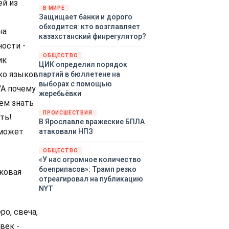
ей из
«страны 404» в следующем
В МИРЕ
Защищает банки и дорого
году. Однако киевские
обходится: кто возглавляет
временщики не торопятся
на
казахстанский финрегулятор?
заключать мир - ведь есть
ости -
поддержка в ЕС.
ОБЩЕСТВО
Политический кризис в
ик
ЦИК определил порядок
Британии и Германии, выборы
ько языков
партий в бюллетене на
во Франции могут полностью
выборах с помощью
"А почему
изменить геополитический
жеребьёвки
ландшафт в мире, пока
чем знать
Зеленский ожидает выборов
ПРОИСШЕСТВИЯ
ть!
в США.
В Ярославле вражеские БПЛА
 может
атаковали НПЗ
ОБЩЕСТВО
«У нас огромное количество
боеприпасов»: Трамп резко
иковая
отреагировал на публикацию
NYT
ро, свеча,
век -