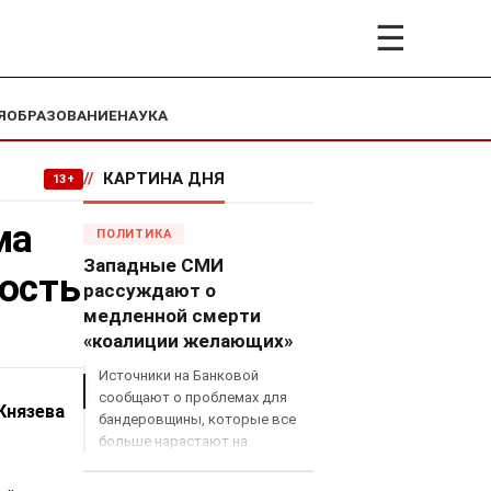
☰
Я
ОБРАЗОВАНИЕ
НАУКА
//
КАРТИНА ДНЯ
13+
ма
ПОЛИТИКА
Западные СМИ
ость
рассуждают о
медленной смерти
«коалиции желающих»
Источники на Банковой
сообщают о проблемах для
 Князева
бандеровщины, которые все
больше нарастают на
международном поле, что
сильно ударит по позициям