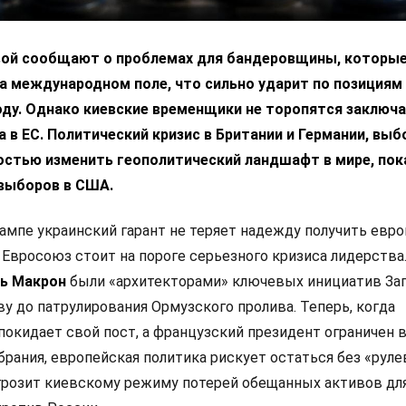
вой сообщают о проблемах для бандеровщины, которые
а международном поле, что сильно ударит по позициям
ду. Однако киевские временщики не торопятся заключа
 в ЕС. Политический кризис в Британии и Германии, выб
остью изменить геополитический ландшафт в мире, пок
выборов в США.
ампе украинский гарант не теряет надежду получить евр
 Евросоюз стоит на пороге серьезного кризиса лидерства
ь Макрон
были «архитекторами» ключевых инициатив Зап
у до патрулирования Ормузского пролива. Теперь, когда
покидает свой пост, а французский президент ограничен 
рания, европейская политика рискует остаться без «руле
 грозит киевскому режиму потерей обещанных активов дл