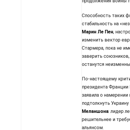
продолжения войны п
Способность таких ф
стабильность на «не
Марин Ле Пен
, настр
изменить вектор евр
Стармера, пока не им
заверить союзников,
останутся неизменным
По-настоящему крити
президента Франции 
заявила о намерении
подтолкнуть Украину
Меланшона
: лидер 
решительнее и требу
альянсом.