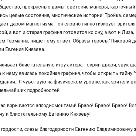
бщество, прекрасные дамы, светские манеры, карточный 
сь целые состояния, мистические истории. Тройка, семер
ает даром магнетизма - он словно гипнотизирует зрителя 
ой, а вот и старая графиня готовится ко сну, а вот и Лиза,
м Германна, пишет ему ответ. Образы героев "Пиковой 
и Евгения Князева.
иливает блистательную игру актера - скрип двери, звук ша
а к нему явилась покойная графиня, чтобы открыть тайну "
жидании... Я чувствую на физическом уровне, как зрители 
мельчайших подробностей.
 Зал взрывается аплодисментами! Браво! Браво! Браво! В
чу и блистательному Евгению Князеву!
ы гордости, слезы благодарности Евгению Владимировичу 