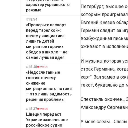
характер украинского
Петербург, высшее о
режима
которым проигрывали
18:54
Евгений Князев облад
«Проверьте паспорт
Германн следит за игр
перед тарелкой»:
почему инициатива
возбужденная письмо
лишить детей
оживают в исполнени
мигрантов горячих
обедов в школе — не
самая лучшая идея
И музыка, которая ус
18:48
НОВОЕ
страх Германна, когд
«Недосчитанные
карт". Зал замер в о
гости»: почему
снижение
текст, буквально до 
миграционного потока
— это лишь видимость
Спектакль окончен...
решения проблемы
Александру Сергееви
18:37
НОВОЕ
Швеция передаст
Украине захваченное
У меня слезы... Слез
российское судно