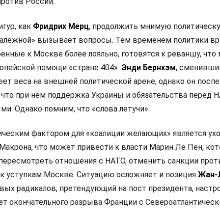
ротив России.
игур, как
Фридрих Мерц
, продолжить мнимую политическ
залежной» вызывает вопросы. Тем временем политики в
оенные к Москве более лояльно, готовятся к реваншу, что
опейской помощи «стране 404».
Энди Бернхэм
, сменивши
еет веса на внешней политической арене, однако он посп
 что при нем поддержка Украины и обязательства перед 
и. Однако помним, что «слова летучи».
ческим фактором для «коалиции желающих» является ух
Макрона, что может привести к власти Марин Ле Пен, кот
 пересмотреть отношения с НАТО, отменить санкции прот
 к уступкам Москве. Ситуацию осложняет и позиция
Жан-
левых радикалов, претендующий на пост президента, настр
ет окончательного разрыва Франции с Североатлантичес