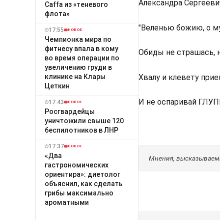
Александра Сергееви
Caffa из «теневого
флота»
"Веленью божию, о му
17:55
НОВОЕ
Чемпионка мира по
фитнесу впала в кому
Обиды не страшась, н
во время операции по
увеличению груди в
Хвалу и клевету при
клинике на Клары
Цеткин
И не оспаривай ГЛУП
17:43
НОВОЕ
Росгвардейцы
уничтожили свыше 120
беспилотников в ЛНР
17:37
НОВОЕ
«Два
Мнения, высказываемы
гастрономических
ориентира»: диетолог
объяснил, как сделать
грибы максимально
ароматными