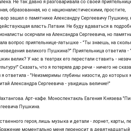
далека. Не так давно я разговаривала со своей приятельниц
ная, образованная, но с националистическими, простите,
овор зашел о памятнике Александру Сергеевичу Пушкину, 
действующая власть Латвии. Не буду вдаваться в подробн
ионалисты осерчали на Александра Сергеевича, но памятн
дала вопрос приятельнице-латышке - "Ты знаешь, на скол
изведения великого Пушкина?" Приятельница ответила - 
кин велик? У нас в театрах его перестали ставить - неза
туру!" Сказать, что я потеряла дар речи - ничего не сказа
я я ответила - "Неизмеримы глубины низости, до которых
итай Александра Сергеевича - увидишь величие!"
 Вахтангова. Арт-кафе. Моноспектакль Евгения Князева "П
ргеевича Пушкина.
ственного героя, лишь музыка и детали - лорнет, карты, пе
Воображение моментально меня переносит в девятнадцатый 