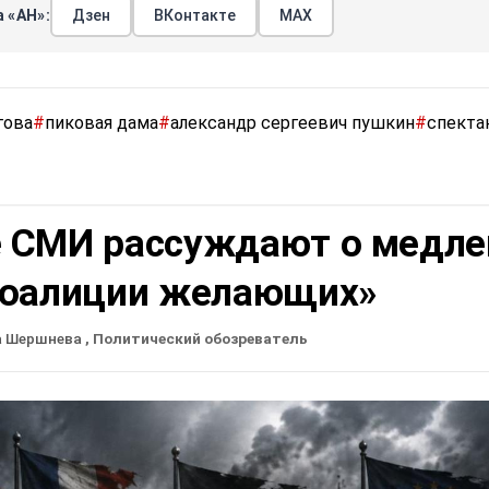
 «АН»:
Дзен
ВКонтакте
МАХ
гова
#
пиковая дама
#
александр сергеевич пушкин
#
спекта
 СМИ рассуждают о медле
коалиции желающих»
а Шершнева
, Политический обозреватель