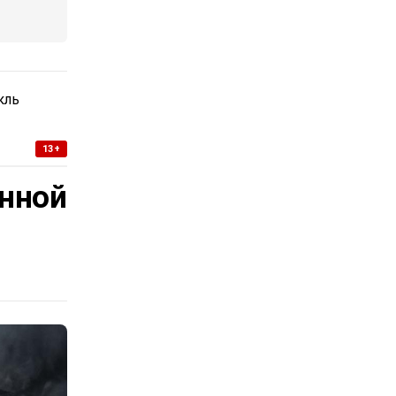
кль
13+
нной