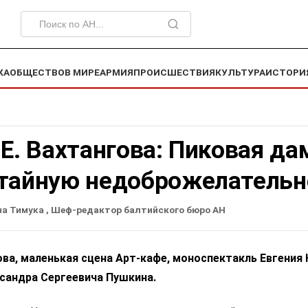
КА
ОБЩЕСТВО
В МИРЕ
АРМИЯ
ПРОИСШЕСТВИЯ
КУЛЬТУРА
ИСТОРИ
 Е. Вахтангова: Пиковая да
 тайную недоброжелательн
на Тимука
, Шеф-редактор балтийского бюро АН
гова, маленькая сцена Арт-кафе, моноспектакль Евгения
сандра Сергеевича Пушкина.