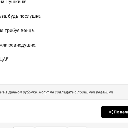
ча Пушкина!
за, будь послушна.
е требуя венца;
емли равнодушно,
ЦА!"
е в данной рубрике, могут не совпадать с позицией редакции
Подел