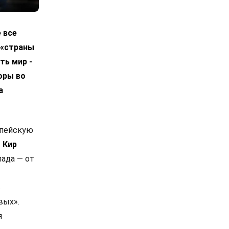
 все
 «страны
ть мир -
оры во
а
опейскую
.
Кир
ада — от
в
вых».
я