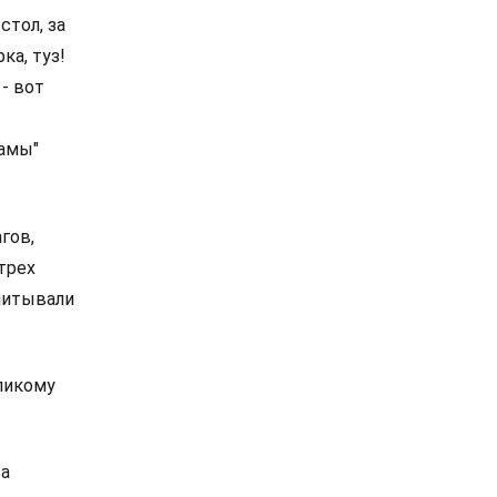
стол, за
ка, туз!
- вот
дамы"
гов,
трех
впитывали
еликому
за