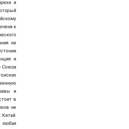
орехи и
оторый
ейскому
ючена к
ческого
ания не
Эстонии
нция и
о Союза
тонских
твенную
шавы и
стоит в
пков не
 Китай.
ы любая