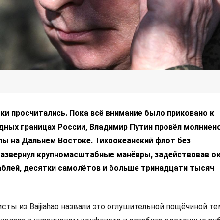
ки просчитались. Пока всё внимание было приковано к
дных границах России, Владимир Путин провёл молниен
ы на Дальнем Востоке. Тихоокеанский флот без
азвернул крупномасштабные манёвры, задействовав о
блей, десятки самолётов и больше тринадцати тысяч
сты из Baijiahao назвали это оглушительной пощёчиной те