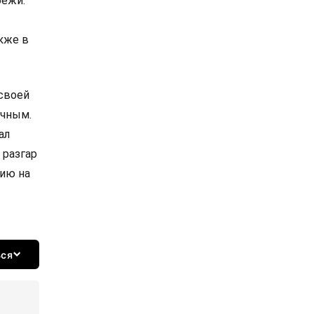
бежи.
кже в
 своей
ычным.
ал
 разгар
ию на
ься