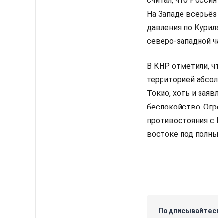
считал, что Росси
На Западе всерьёз
давления по Курил
северо-западной ч
В КНР отметили, ч
территорией абсол
Токио, хоть и зая
беспокойство. Огр
противостояния с
востоке под полны
Подписывайтесь