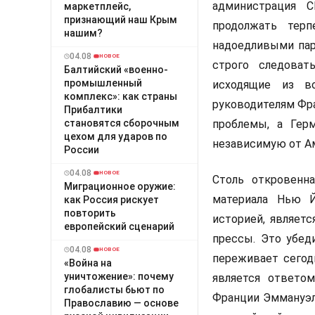
администрация С
маркетплейс,
признающий наш Крым
продолжать терп
нашим?
надоедливыми пар
04.08
НОВОЕ
строго следоват
Балтийский «военно-
промышленный
исходящие из в
комплекс»: как страны
руководителям Фра
Прибалтики
становятся сборочным
проблемы, а Гер
цехом для ударов по
независимую от А
России
04.08
НОВОЕ
Столь откровенн
Миграционное оружие:
материала Нью Й
как Россия рискует
повторить
историей, являет
европейский сценарий
прессы. Это убед
04.08
НОВОЕ
переживает сегод
«Война на
уничтожение»: почему
является ответо
глобалисты бьют по
Франции Эммануэл
Православию — основе