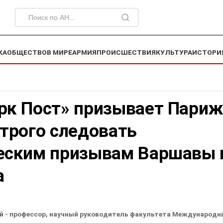
КА
ОБЩЕСТВО
В МИРЕ
АРМИЯ
ПРОИСШЕСТВИЯ
КУЛЬТУРА
ИСТОРИ
рк Пост» призывает Париж
строго следовать
еским призывам Варшавы 
а
й - профессор, научный руководитель факультета Международн