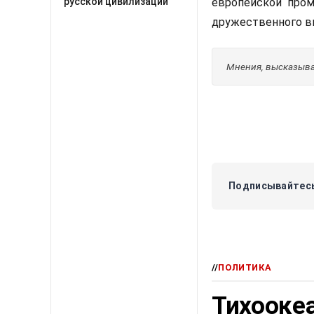
русской цивилизации
европейской про
дружественного ви
Мнения, высказывае
Подписывайтесь
//
ПОЛИТИКА
Тихооке