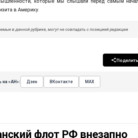
мышленности, которые мы слышали перед самым нача
зита в Америку.
мые в данной рубрике, могут не совпадать с позицией редакции
Поделит
 на «АН»:
Дзен
ВКонтакте
МАХ
анский флот РФ внезапно