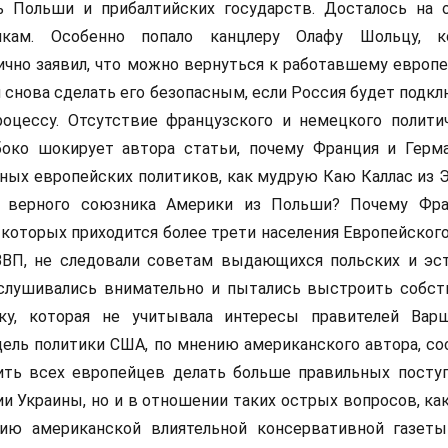
 Польши и прибалтийских государств. Досталось на 
икам. Особенно попало канцлеру Олафу Шольцу, к
ично заявил, что можно вернуться к работавшему европ
 снова сделать его безопасным, если Россия будет подкл
оцессу. Отсутствие французского и немецкого полити
боко шокирует автора статьи, почему Франция и Герм
ных европейских политиков, как мудрую Каю Каллас из 
 верного союзника Америки из Польши? Почему Фра
 которых приходится более трети населения Европейског
ВВП, не следовали советам выдающихся польских и эс
ислушивались внимательно и пытались выстроить собс
у, которая не учитывала интересы правителей Вар
цель политики США, по мнению американского автора, со
ить всех европейцев делать больше правильных посту
и Украины, но и в отношении таких острых вопросов, как
нию американской влиятельной консервативной газет