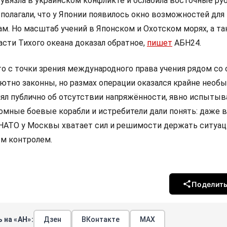
я увязла в украинском конфликте и ослабила восточные ру
 полагали, что у Японии появилось окно возможностей для
ам. Но масштаб учений в Японском и Охотском морях, а та
асти Тихого океана доказал обратное,
пишет
АБН24.
то с точки зрения международного права учения рядом со
ютно законны, но размах операции оказался крайне необ
влял публично об отсутствии напряжённости, явно испытыв
омные боевые корабли и истребители дали понять: даже в
 НАТО у Москвы хватает сил и решимости держать ситуац
м контролем.
Поделит
 на «АН»:
Дзен
ВКонтакте
МАХ