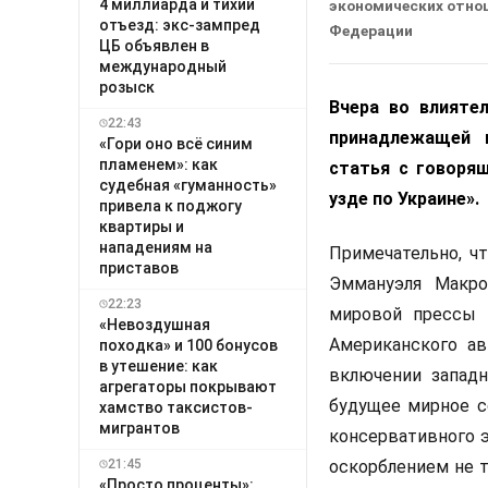
4 миллиарда и тихий
экономических отно
отъезд: экс-зампред
Федерации
ЦБ объявлен в
международный
розыск
Вчера во влиятел
22:43
принадлежащей 
«Гори оно всё синим
пламенем»: как
статья с говоря
судебная «гуманность»
узде по Украине».
привела к поджогу
квартиры и
нападениям на
Примечательно, ч
приставов
Эммануэля Макро
22:23
мировой прессы 
«Невоздушная
Американского ав
походка» и 100 бонусов
в утешение: как
включении западн
агрегаторы покрывают
будущее мирное с
хамство таксистов-
мигрантов
консервативного 
21:45
оскорблением не т
«Просто проценты»: