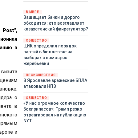
й
Путин провёл молниеносную
демонстрацию силы на
В МИРЕ
Защищает банки и дорого
Дальнем Востоке.
обходится: кто возглавляет
Тихоокеанский флот без
казахстанский финрегулятор?
 Post",
предупреждения развернул
крупномасштабные манёвры,
ионная
ОБЩЕСТВО
задействовав около
ЦИК определил порядок
анию в
шестидесяти кораблей,
партий в бюллетене на
десятки самолётов и больше
выборах с помощью
тринадцати тысяч
жеребьёвки
военнослужащих.
 визита
ПРОИСШЕСТВИЯ
щениям
В Ярославле вражеские БПЛА
атаковали НПЗ
ановке.
идера о
ОБЩЕСТВО
«У нас огромное количество
мента в
боеприпасов»: Трамп резко
анского
отреагировал на публикацию
NYT
 прямым
вропе и