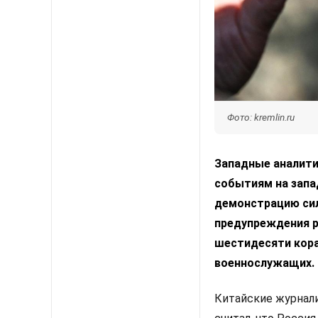
Фото: kremlin.ru
Западные аналити
событиям на запа
демонстрацию сил
предупреждения р
шестидесяти кора
военнослужащих.
Китайские журнали