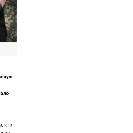
осную
коло
м, кто