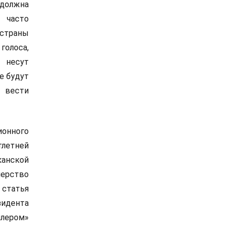
должна
 часто
 страны
олоса,
 несут
е будут
ы вести
ионного
летней
канской
нерство
 статья
зидента
ллером»