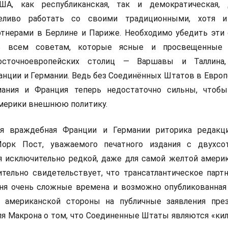
ША, как республиканская, так и демократическая, 
еливо работать со своими традиционными, хотя и
тнерами в Берлине и Париже. Необходимо убедить эти
ь всем советам, которые ясные и просвещенные г
осточноевропейских столиц — Варшавы и Таллина,
нции и Германии. Ведь без Соединённых Штатов в Европ
мания и Франция теперь недостаточно сильны, чтоб
мерики внешнюю политику.
ая враждебная Франции и Германии риторика редакц
орк Пост, уважаемого печатного издания с двухсот
ся исключительно редкой, даже для самой желтой амери
ительно свидетельствует, что трансатлантическое парт
ня очень сложные времена и возможно опубликованная
м американской стороны на публичные заявления пре
я Макрона о том, что Соединенные Штаты являются «ки