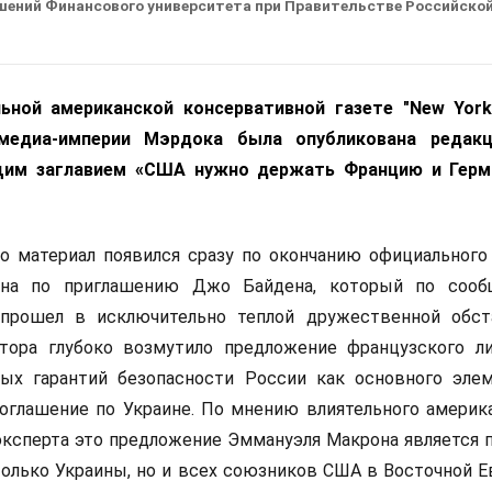
шений Финансового университета при Правительстве Российско
ьной американской консервативной газете "New York
медиа-империи Мэрдока была опубликована редакц
щим заглавием «США нужно держать Францию и Герм
то материал появился сразу по окончанию официального
на по приглашению Джо Байдена, который по сооб
прошел в исключительно теплой дружественной обст
тора глубоко возмутило предложение французского л
ых гарантий безопасности России как основного эле
оглашение по Украине. По мнению влиятельного америк
эксперта это предложение Эммануэля Макрона является
олько Украины, но и всех союзников США в Восточной Е