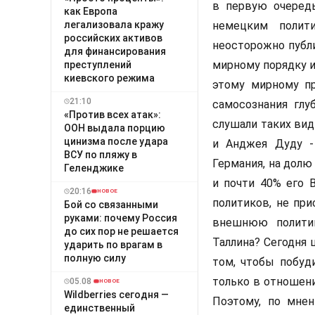
в первую очередь
как Европа
легализовала кражу
немецким полит
российских активов
неосторожно публ
для финансирования
мирному порядку и
преступлений
киевского режима
этому мирному пр
21:10
самосознания глу
«Против всех атак»:
слушали таких вид
ООН выдала порцию
цинизма после удара
и Анджея Дуду -
ВСУ по пляжу в
Германия, на долю
Геленджике
и почти 40% его 
20:16
НОВОЕ
политиков, не пр
Бой со связанными
руками: почему Россия
внешнюю политик
до сих пор не решается
Таллина? Сегодня 
ударить по врагам в
полную силу
том, чтобы побуд
только в отношени
05.08
НОВОЕ
Wildberries сегодня —
Поэтому, по мне
единственный