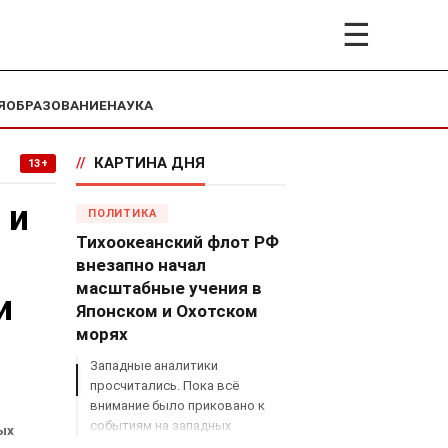
☰
Я
ОБРАЗОВАНИЕ
НАУКА
//
КАРТИНА ДНЯ
13+
 и
ПОЛИТИКА
Тихоокеанский флот РФ
внезапно начал
масштабные учения в
и
Японском и Охотском
морях
Западные аналитики
просчитались. Пока всё
внимание было приковано к
событиям на западных
ых
границах России, Владимир