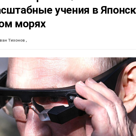
асштабные учения в Японс
ком морях
ван Тихонов
,