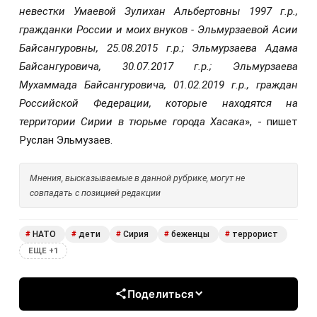
невестки Умаевой Зулихан Альбертовны 1997 г.р.,
гражданки России и моих внуков - Эльмурзаевой Асии
Байсангуровны, 25.08.2015 г.р.; Эльмурзаева Адама
Байсангуровича, 30.07.2017 г.р.; Эльмурзаева
Мухаммада Байсангуровича, 01.02.2019 г.р., граждан
Российской Федерации, которые находятся на
территории Сирии в тюрьме города Хасака
», - пишет
Руслан Эльмузаев.
Мнения, высказываемые в данной рубрике, могут не
совпадать с позицией редакции
НАТО
дети
Сирия
беженцы
террорист
#
#
#
#
#
ЕЩЕ +1
Поделиться