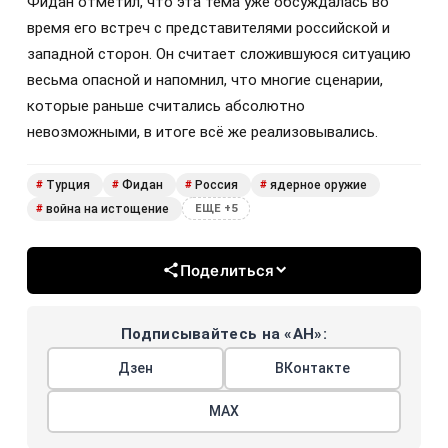
Фидан отметил, что эта тема уже обсуждалась во
время его встреч с представителями российской и
западной сторон. Он считает сложившуюся ситуацию
весьма опасной и напомнил, что многие сценарии,
которые раньше считались абсолютно
невозможными, в итоге всё же реализовывались.
Турция
Фидан
Россия
ядерное оружие
#
#
#
#
война на истощение
#
ЕЩЕ +5
Поделиться
Подписывайтесь на «АН»:
Дзен
ВКонтакте
МАХ