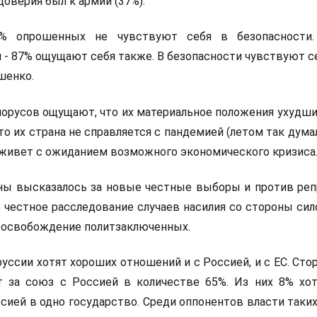
доверия был к армии (37%).
% опрошенных не чувствуют себя в безопасности.
 - 87% ощущают себя также. В безопасности чувствуют с
шенко.
орусов ощущают, что их материальное положения ухудши
то их страна не справляется с пандемией (летом так думал
 живет с ожиданием возможного экономического кризиса
ны высказалось за новые честные выборы и против реп
 честное расследование случаев насилия со стороны сил
 освобождение политзаключенных.
уссии хотят хороших отношений и с Россией, и с ЕС. Сто
 за союз с Россией в количестве 65%. Из них 8% хо
сией в одно государство. Среди оппонентов власти таки