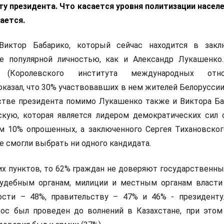
у президента. Что касается уровня политизации населе
ается.
иктор Бабарико, который сейчас находится в заклю
е популярной личностью, как и Александр Лукашенко
 (Королевского института международных отно
оказал, что 30% участвовавших в нем жителей Белоруссии
стве президента помимо Лукашенко также и Виктора Ба
скую, которая является лидером демократических сил 
м 10% опрошенных, а заключенного Сергея Тихановског
 смогли выбрать ни одного кандидата.
их пунктов, то 62% граждан не доверяют государственн
удебным органам, милиции и местным органам власти
ости – 48%, правительству – 47% и 46% - президенту
рос был проведен до волнений в Казахстане, при это