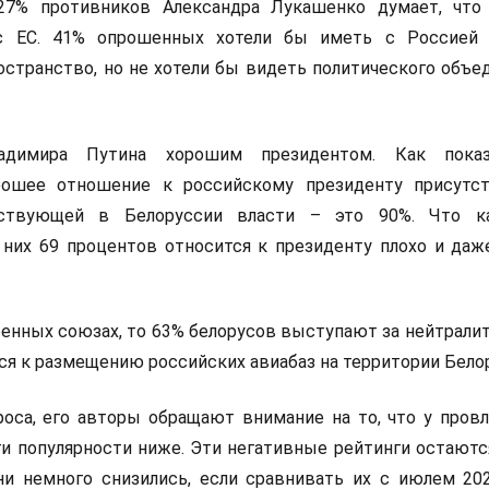
 27% противников Александра Лукашенко думает, что
с ЕС. 41% опрошенных хотели бы иметь с Россией 
странство, но не хотели бы видеть политического объе
адимира Путина хорошим президентом. Как пока
орошее отношение к российскому президенту присутс
ствующей в Белоруссии власти – это 90%. Что ка
 них 69 процентов относится к президенту плохо и даж
оенных союзах, то 63% белорусов выступают за нейтралит
ся к размещению российских авиабаз на территории Бело
роса, его авторы обращают внимание на то, что у пров
и популярности ниже. Эти негативные рейтинги остаютс
ни немного снизились, если сравнивать их с июлем 202