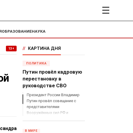
☰
Я
ОБРАЗОВАНИЕ
НАУКА
//
КАРТИНА ДНЯ
13+
ПОЛИТИКА
Путин провёл кадровую
ой
перестановку в
руководстве СВО
Президент России Владимир
Путин провёл совещание с
представителями
Вооружённых сил РФ и
объявил о серьёзных
кадровых изменениях в
сандра
руководстве спецоперацией.
В МИРЕ