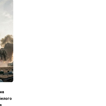
на
Белого
л