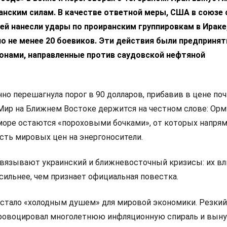
анским силам. В качестве ответной меры, США в союзе 
ей нанесли удары по проиранским группировкам в Ираке,
о не менее 20 боевиков. Эти действия были предпринят
ронами, направленные против саудовской нефтяной
нно перешагнула порог в 90 долларов, прибавив в цене по
 Мир на Ближнем Востоке держится на честном слове: Ор
море остаются «пороховыми бочками», от которых напря
сть мировых цен на энергоносители.
вязывают украинский и ближневосточный кризисы: их вл
 сильнее, чем признает официальная повестка.
 стало «холодным душем» для мировой экономики. Резкий
ровоцировал многолетнюю инфляционную спираль и вын