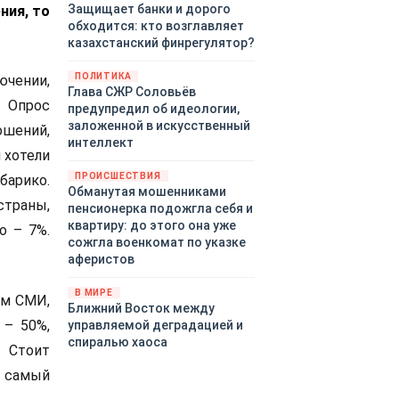
Защищает банки и дорого
ния, то
обходится: кто возглавляет
казахстанский финрегулятор?
ПОЛИТИКА
чении,
Глава СЖР Соловьёв
. Опрос
предупредил об идеологии,
заложенной в искусственный
шений,
интеллект
 хотели
ПРОИСШЕСТВИЯ
барико.
Обманутая мошенниками
страны,
пенсионерка подожгла себя и
квартиру: до этого она уже
о – 7%.
сожгла военкомат по указке
аферистов
В МИРЕ
ым СМИ,
Ближний Восток между
 – 50%,
управляемой деградацией и
спиралью хаоса
. Стоит
м самый