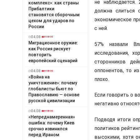
не наблюдается.
комплекс»: как страны
Прибалтики
должна слиться 
становятся сборочным
экономическое про
цехом для ударов по
России
с ней.
04.08
НОВОЕ
Миграционное оружие:
57% назвали Вл
как Россия рискует
исследования, х
повторить
европейский сценарий
сторонников дей
оппонентов, то из
04.08
НОВОЕ
«Война на
плохо.
уничтожение»: почему
глобалисты бьют по
Если говорить о в
Православию — основе
русской цивилизации
негативно относят
04.08
НОВОЕ
«Непреднамеренная»
Подводя итоги оп
ошибка: почему Киев
политиков рейтинг
срочно извинился
перед Ираном
высокими, хотя о