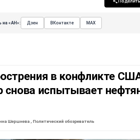
Поделит
 на «АН»:
Дзен
ВКонтакте
МАХ
бострения в конфликте СШ
р снова испытывает нефтя
нна Шершнева
, Политический обозреватель