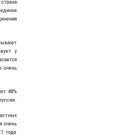
 страна
единое
динения
зывают
твует у
сается
е очень
ет. 48%
руссии.
ластных
я очень
1 года.