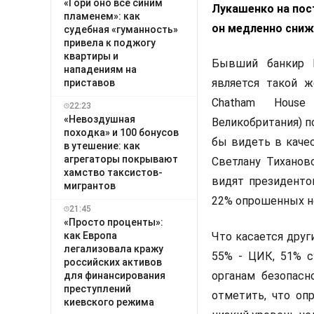
«Гори оно всё синим
Лукашенко на пост
пламенем»: как
он медленно сниж
судебная «гуманность»
привела к поджогу
квартиры и
Бывший банкир В
нападениям на
является такой ж
приставов
Chatham House
22:23
«Невоздушная
Великобритания) п
походка» и 100 бонусов
бы видеть в каче
в утешение: как
агрегаторы покрывают
Светлану Тиханов
хамство таксистов-
видят президенто
мигрантов
22% опрошенных не
21:45
«Просто проценты»:
как Европа
Что касается друг
легализовала кражу
55% - ЦИК, 51% с
российских активов
органам безопасн
для финансирования
преступлений
отметить, что оп
киевского режима