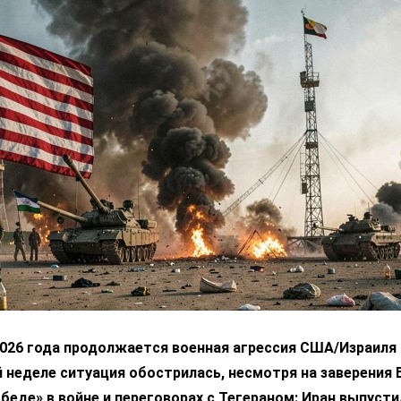
2026 года продолжается военная агрессия США/Израиля 
 неделе ситуация обострилась, несмотря на заверения 
беде» в войне и переговорах с Тегераном: Иран выпусти