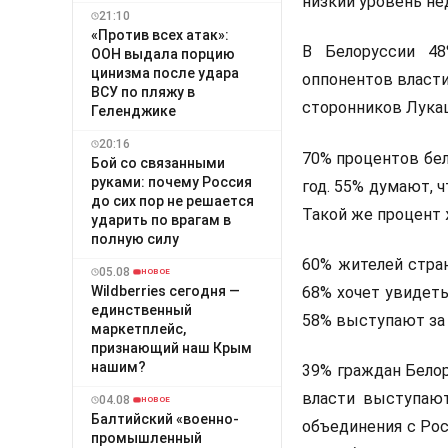
низкий уровень не
21:10
«Против всех атак»:
В Белоруссии 48
ООН выдала порцию
цинизма после удара
оппонентов власти
ВСУ по пляжу в
сторонников Лука
Геленджике
20:16
70% процентов бел
Бой со связанными
руками: почему Россия
год. 55% думают, ч
до сих пор не решается
Такой же процент
ударить по врагам в
полную силу
60% жителей стра
05.08
НОВОЕ
Wildberries сегодня —
68% хочет увидеть
единственный
58% выступают за
маркетплейс,
признающий наш Крым
нашим?
39% граждан Белор
власти выступают
04.08
НОВОЕ
Балтийский «военно-
объединения с Рос
промышленный