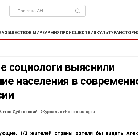
КА
ОБЩЕСТВО
В МИРЕ
АРМИЯ
ПРОИСШЕСТВИЯ
КУЛЬТУРА
ИСТОРИ
е социологи выяснили
ние населения в современн
сии
Антон Дубровский
, Журналист
Источник:
ng.ru
ующие. 1/3 жителей страны хотели бы видеть Алек