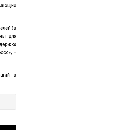
вающие
елей (в
ьны для
ддержка
осе», –
ющий в