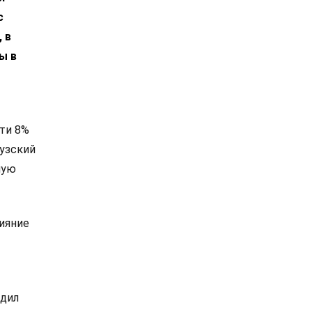
с
 в
ы в
чти 8%
музский
мую
ияние
удил