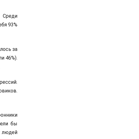
 Среди
ебя 93%
лось за
и 46%).
.
рессий.
овиков.
ронники
тели бы
х людей